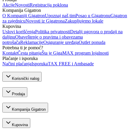
Akcije
Novosti
Registracija poklona
Kompanija Gigatron
O Kompaniji Gigatron
Upoznaj naš tim
Posao u Gigatronu
Gigatron
za zajednicu
Novosti iz Gigatrona
Zakupljujemo lokale
Kupovina
Uslovi korišćenja
Politika privatnosti
Detalji ugovora o prodaji na
daljinu
Obaveštenje o pravima i obavezama
potrošača
Reklamacije
Osiguranje uređaja
Outlet ponuda
Potrebna ti je pomoć?
Kontakt
Česta pitanja
Šta je GigaMAX program lojalnosti
Plaćanje i isporuka
Načini plaćanja
Isporuka
TAX FREE i Ambasade
Korisnički nalog
Prodaja
Kompanija Gigatron
Kupovina