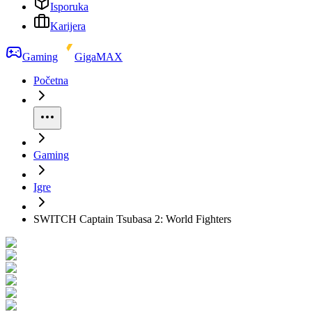
Isporuka
Karijera
Gaming
GigaMAX
Početna
Gaming
Igre
SWITCH Captain Tsubasa 2: World Fighters