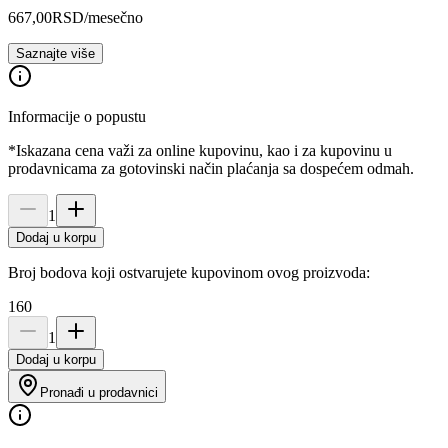
667,00
RSD
/mesečno
Saznajte više
Informacije o popustu
*Iskazana cena važi za online kupovinu, kao i za kupovinu u
prodavnicama za gotovinski način plaćanja sa dospećem odmah.
1
Dodaj u korpu
Broj bodova koji ostvarujete kupovinom ovog proizvoda:
160
1
Dodaj u korpu
Pronađi u prodavnici