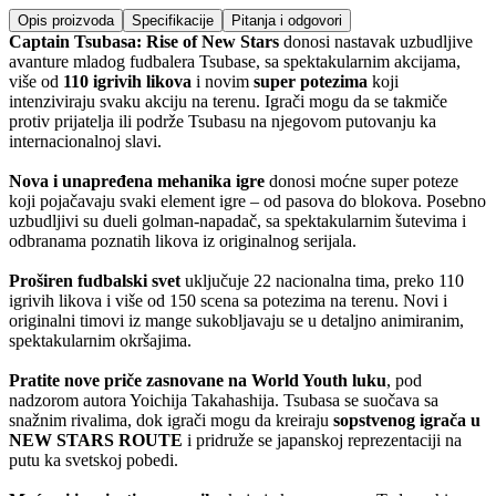
Opis proizvoda
Specifikacije
Pitanja i odgovori
Captain Tsubasa: Rise of New Stars
donosi nastavak uzbudljive
avanture mladog fudbalera Tsubase, sa spektakularnim akcijama,
više od
110 igrivih likova
i novim
super potezima
koji
intenziviraju svaku akciju na terenu. Igrači mogu da se takmiče
protiv prijatelja ili podrže Tsubasu na njegovom putovanju ka
internacionalnoj slavi.
Nova i unapređena mehanika igre
donosi moćne super poteze
koji pojačavaju svaki element igre – od pasova do blokova. Posebno
uzbudljivi su dueli golman-napadač, sa spektakularnim šutevima i
odbranama poznatih likova iz originalnog serijala.
Proširen fudbalski svet
uključuje 22 nacionalna tima, preko 110
igrivih likova i više od 150 scena sa potezima na terenu. Novi i
originalni timovi iz mange sukobljavaju se u detaljno animiranim,
spektakularnim okršajima.
Pratite nove priče zasnovane na World Youth luku
, pod
nadzorom autora Yoichija Takahashija. Tsubasa se suočava sa
snažnim rivalima, dok igrači mogu da kreiraju
sopstvenog igrača u
NEW STARS ROUTE
i pridruže se japanskoj reprezentaciji na
putu ka svetskoj pobedi.