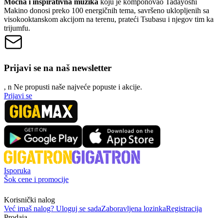
Moćna i inspirativna muzika
koju je komponovao Tadayoshi
Makino donosi preko 100 energičnih tema, savršeno uklopljenih sa
visokooktanskom akcijom na terenu, prateći Tsubasu i njegov tim ka
trijumfu.
Prijavi se na naš newsletter
, n
N
e propusti naše najveće popuste i akcije.
Prijavi se
Isporuka
Šok cene i promocije
Korisnički nalog
Već imaš nalog? Uloguj se sada
Zaboravljena lozinka
Registracija
Prodaja