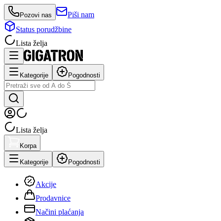
Piši nam
Pozovi nas
Status porudžbine
Lista želja
Kategorije
Pogodnosti
Lista želja
Korpa
Kategorije
Pogodnosti
Akcije
Prodavnice
Načini plaćanja