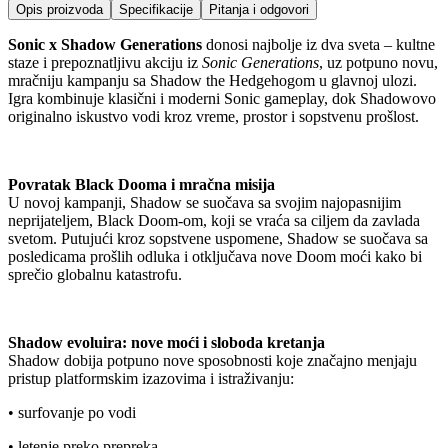
Opis proizvoda
Specifikacije
Pitanja i odgovori
Sonic x Shadow Generations
donosi najbolje iz dva sveta – kultne
staze i prepoznatljivu akciju iz
Sonic Generations
, uz potpuno novu,
mračniju kampanju sa Shadow the Hedgehogom u glavnoj ulozi.
Igra kombinuje klasični i moderni Sonic gameplay, dok Shadowovo
originalno iskustvo vodi kroz vreme, prostor i sopstvenu prošlost.
Povratak Black Dooma i mračna misija
U novoj kampanji, Shadow se suočava sa svojim najopasnijim
neprijateljem, Black Doom-om, koji se vraća sa ciljem da zavlada
svetom. Putujući kroz sopstvene uspomene, Shadow se suočava sa
posledicama prošlih odluka i otključava nove Doom moći kako bi
sprečio globalnu katastrofu.
Shadow evoluira: nove moći i sloboda kretanja
Shadow dobija potpuno nove sposobnosti koje značajno menjaju
pristup platformskim izazovima i istraživanju:
• surfovanje po vodi
• letenje preko prepreka