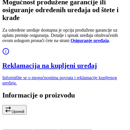
Mogućnost produžene garancije ili
osiguranje određenih uređaja od štete i
krađe
Za određene uređaje dostupna je opcija produžene garancije uz
uplatu premije osiguranja. Detalje i spisak uređaja obuhvaćenih
ovom uslugom pronaći ćete na strani
Osiguranje uređaja
.
Reklamacija na kupljeni uređaj
Informišite se o mogućnostima povrata i reklamacije kupljenog
uređaja.
Informacije o proizvodu
Uporedi