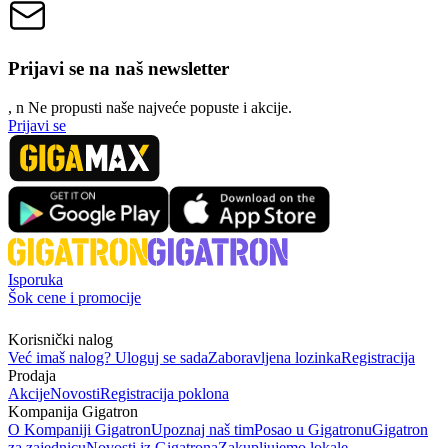
Prijavi se na naš newsletter
, n
N
e propusti naše najveće popuste i akcije.
Prijavi se
Isporuka
Šok cene i promocije
Korisnički nalog
Već imaš nalog? Uloguj se sada
Zaboravljena lozinka
Registracija
Prodaja
Akcije
Novosti
Registracija poklona
Kompanija Gigatron
O Kompaniji Gigatron
Upoznaj naš tim
Posao u Gigatronu
Gigatron
za zajednicu
Novosti iz Gigatrona
Zakupljujemo lokale