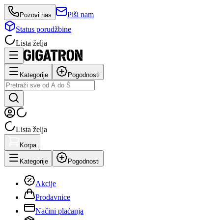
Piši nam
Pozovi nas
Status porudžbine
Lista želja
Kategorije
Pogodnosti
Lista želja
Korpa
Kategorije
Pogodnosti
Akcije
Prodavnice
Načini plaćanja