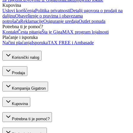
Kupovina
Uslovi korišćenja
Politika privatnosti
Detalji ugovora o prodaji na
daljinu
Obaveštenje o pravima i obavezama
potrošača
Reklamacije
Osiguranje uređaja
Outlet ponuda
Potrebna ti je pomoć?
Kontakt
Česta pitanja
Šta je GigaMAX program lojalnosti
Plaćanje i isporuka
Načini plaćanja
Isporuka
TAX FREE i Ambasade
Korisnički nalog
Prodaja
Kompanija Gigatron
Kupovina
Potrebna ti je pomoć?