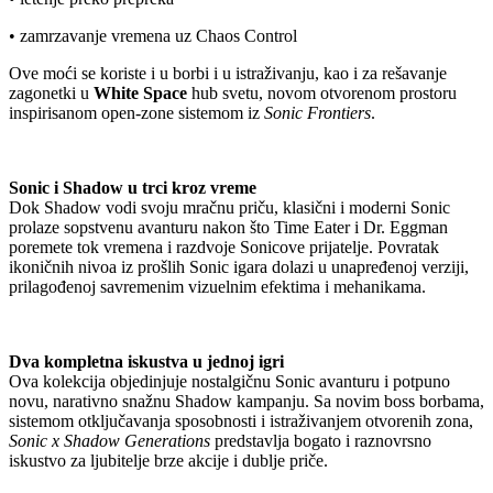
• zamrzavanje vremena uz Chaos Control
Ove moći se koriste i u borbi i u istraživanju, kao i za rešavanje
zagonetki u
White Space
hub svetu, novom otvorenom prostoru
inspirisanom open-zone sistemom iz
Sonic Frontiers
.
Sonic i Shadow u trci kroz vreme
Dok Shadow vodi svoju mračnu priču, klasični i moderni Sonic
prolaze sopstvenu avanturu nakon što Time Eater i Dr. Eggman
poremete tok vremena i razdvoje Sonicove prijatelje. Povratak
ikoničnih nivoa iz prošlih Sonic igara dolazi u unapređenoj verziji,
prilagođenoj savremenim vizuelnim efektima i mehanikama.
Dva kompletna iskustva u jednoj igri
Ova kolekcija objedinjuje nostalgičnu Sonic avanturu i potpuno
novu, narativno snažnu Shadow kampanju. Sa novim boss borbama,
sistemom otključavanja sposobnosti i istraživanjem otvorenih zona,
Sonic x Shadow Generations
predstavlja bogato i raznovrsno
iskustvo za ljubitelje brze akcije i dublje priče.