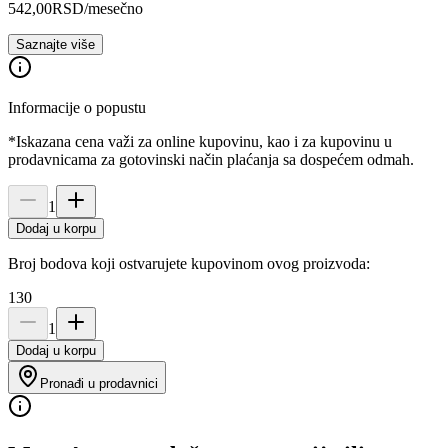
542,00
RSD
/mesečno
Saznajte više
Informacije o popustu
*Iskazana cena važi za online kupovinu, kao i za kupovinu u
prodavnicama za gotovinski način plaćanja sa dospećem odmah.
1
Dodaj u korpu
Broj bodova koji ostvarujete kupovinom ovog proizvoda:
130
1
Dodaj u korpu
Pronađi u prodavnici