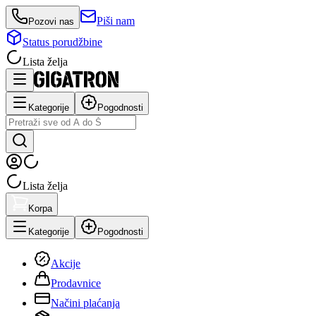
Piši nam
Pozovi nas
Status porudžbine
Lista želja
Kategorije
Pogodnosti
Lista želja
Korpa
Kategorije
Pogodnosti
Akcije
Prodavnice
Načini plaćanja