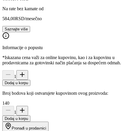
Na rate bez kamate od
584,00
RSD
/mesečno
Saznajte više
Informacije o popustu
*Iskazana cena važi za online kupovinu, kao i za kupovinu u
prodavnicama za gotovinski način plaćanja sa dospećem odmah.
1
Dodaj u korpu
Broj bodova koji ostvarujete kupovinom ovog proizvoda:
140
1
Dodaj u korpu
Pronađi u prodavnici