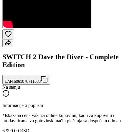
SWITCH 2 Dave the Diver - Complete
Edition
EAN:
5061078711583
Na stanju
Informacije o popustu
*Iskazana cena važi za online kupovinu, kao i za kupovinu u
prodavnicama za gotovinski način plaćanja sa dospećem odmah.
6.999
,
00
RSD