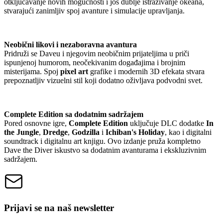
otključavanje novih mogućnosti i još dublje istraživanje okeana,
stvarajući zanimljiv spoj avanture i simulacije upravljanja.
Neobični likovi i nezaboravna avantura
Pridruži se Daveu i njegovim neobičnim prijateljima u priči
ispunjenoj humorom, neočekivanim događajima i brojnim
misterijama. Spoj
pixel art
grafike i modernih 3D efekata stvara
prepoznatljiv vizuelni stil koji dodatno oživljava podvodni svet.
Complete Edition sa dodatnim sadržajem
Pored osnovne igre,
Complete Edition
uključuje DLC dodatke
In
the Jungle
,
Dredge
,
Godzilla
i
Ichiban's Holiday
, kao i digitalni
soundtrack i digitalnu art knjigu. Ovo izdanje pruža kompletno
Dave the Diver iskustvo sa dodatnim avanturama i ekskluzivnim
sadržajem.
Prijavi se na naš newsletter