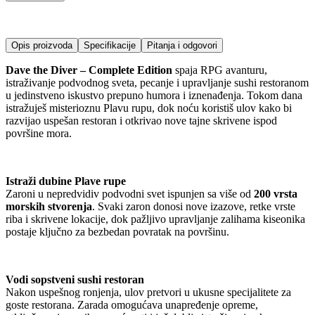
Opis proizvoda
Specifikacije
Pitanja i odgovori
Dave the Diver – Complete Edition
spaja RPG avanturu,
istraživanje podvodnog sveta, pecanje i upravljanje sushi restoranom
u jedinstveno iskustvo prepuno humora i iznenađenja. Tokom dana
istražuješ misterioznu Plavu rupu, dok noću koristiš ulov kako bi
razvijao uspešan restoran i otkrivao nove tajne skrivene ispod
površine mora.
Istraži dubine Plave rupe
Zaroni u nepredvidiv podvodni svet ispunjen sa više od
200 vrsta
morskih stvorenja
. Svaki zaron donosi nove izazove, retke vrste
riba i skrivene lokacije, dok pažljivo upravljanje zalihama kiseonika
postaje ključno za bezbedan povratak na površinu.
Vodi sopstveni sushi restoran
Nakon uspešnog ronjenja, ulov pretvori u ukusne specijalitete za
goste restorana. Zarada omogućava unapređenje opreme,