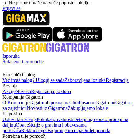
, n
N
e propusti naše najveće popuste i akcije.
Prijavi se
Isporuka
Šok cene i promocije
Korisnički nalog
Već imaš nalog? Uloguj se sada
Zaboravljena lozinka
Registracija
Prodaja
Akcije
Novosti
Registracija poklona
Kompanija Gigatron
O Kompaniji Gigatron
Upoznaj naš tim
Posao u Gigatronu
Gigatron
za zajednicu
Novosti iz Gigatrona
Zakupljujemo lokale
Kupovina
Uslovi korišćenja
Politika privatnosti
Detalji ugovora o prodaji na
daljinu
Obaveštenje o pravima i obavezama
potrošača
Reklamacije
Osiguranje uređaja
Outlet ponuda
Potrebna ti je pomoć?