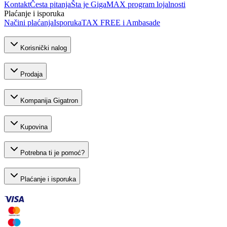
Kontakt
Česta pitanja
Šta je GigaMAX program lojalnosti
Plaćanje i isporuka
Načini plaćanja
Isporuka
TAX FREE i Ambasade
Korisnički nalog
Prodaja
Kompanija Gigatron
Kupovina
Potrebna ti je pomoć?
Plaćanje i isporuka