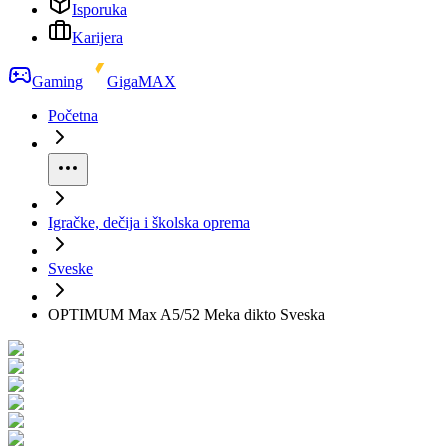
Isporuka
Karijera
Gaming
GigaMAX
Početna
Igračke, dečija i školska oprema
Sveske
OPTIMUM Max A5/52 Meka dikto Sveska