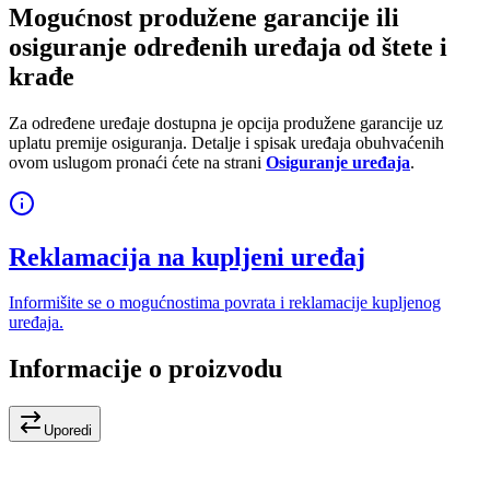
Mogućnost produžene garancije ili
osiguranje određenih uređaja od štete i
krađe
Za određene uređaje dostupna je opcija produžene garancije uz
uplatu premije osiguranja. Detalje i spisak uređaja obuhvaćenih
ovom uslugom pronaći ćete na strani
Osiguranje uređaja
.
Reklamacija na kupljeni uređaj
Informišite se o mogućnostima povrata i reklamacije kupljenog
uređaja.
Informacije o proizvodu
Uporedi