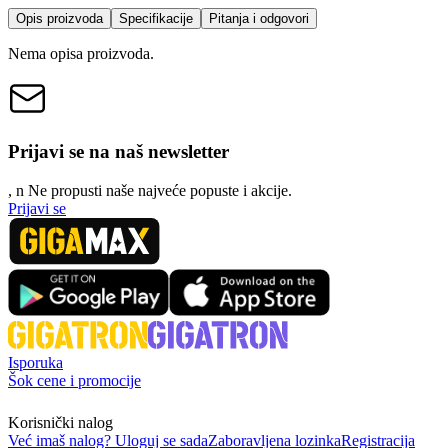
Opis proizvoda
Specifikacije
Pitanja i odgovori
Nema opisa proizvoda.
Prijavi se na naš newsletter
, n
N
e propusti naše najveće popuste i akcije.
Prijavi se
Isporuka
Šok cene i promocije
Korisnički nalog
Već imaš nalog? Uloguj se sada
Zaboravljena lozinka
Registracija