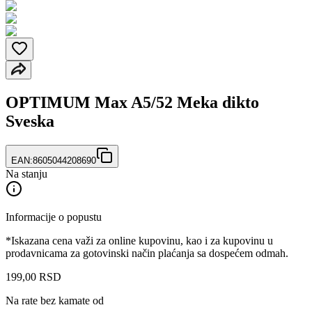
OPTIMUM Max A5/52 Meka dikto
Sveska
EAN:
8605044208690
Na stanju
Informacije o popustu
*Iskazana cena važi za online kupovinu, kao i za kupovinu u
prodavnicama za gotovinski način plaćanja sa dospećem odmah.
199
,
00
RSD
Na rate bez kamate od