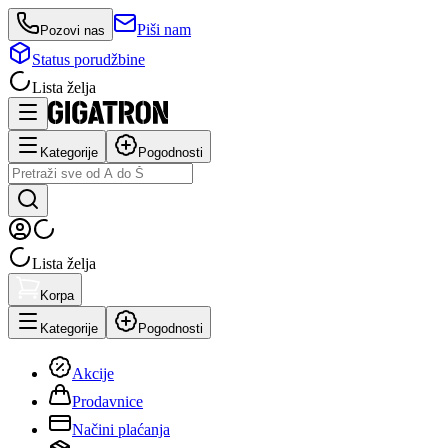
Piši nam
Pozovi nas
Status porudžbine
Lista želja
Kategorije
Pogodnosti
Lista želja
Korpa
Kategorije
Pogodnosti
Akcije
Prodavnice
Načini plaćanja