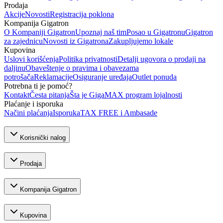
Prodaja
Akcije
Novosti
Registracija poklona
Kompanija Gigatron
O Kompaniji Gigatron
Upoznaj naš tim
Posao u Gigatronu
Gigatron
za zajednicu
Novosti iz Gigatrona
Zakupljujemo lokale
Kupovina
Uslovi korišćenja
Politika privatnosti
Detalji ugovora o prodaji na
daljinu
Obaveštenje o pravima i obavezama
potrošača
Reklamacije
Osiguranje uređaja
Outlet ponuda
Potrebna ti je pomoć?
Kontakt
Česta pitanja
Šta je GigaMAX program lojalnosti
Plaćanje i isporuka
Načini plaćanja
Isporuka
TAX FREE i Ambasade
Korisnički nalog
Prodaja
Kompanija Gigatron
Kupovina