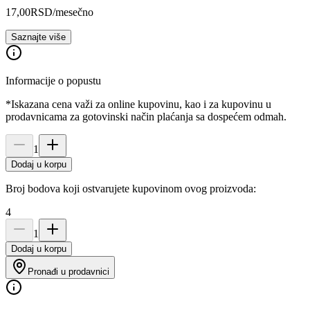
17,00
RSD
/mesečno
Saznajte više
Informacije o popustu
*Iskazana cena važi za online kupovinu, kao i za kupovinu u
prodavnicama za gotovinski način plaćanja sa dospećem odmah.
1
Dodaj u korpu
Broj bodova koji ostvarujete kupovinom ovog proizvoda:
4
1
Dodaj u korpu
Pronađi u prodavnici