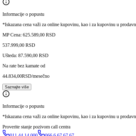
Informacije o popustu
*Iskazana cena važi za online kupovinu, kao i za kupovinu u prodav
MP Cena: 625.589,00 RSD
537.999
,
00
RSD
Ušteda: 87.590,00 RSD
Na rate bez kamate od
44.834,00
RSD
/mesečno
Saznajte više
Informacije o popustu
*Iskazana cena važi za online kupovinu, kao i za kupovinu u prodav
Proverite stanje pozivom call centra
011 44 14 000
066 6 67 67 67