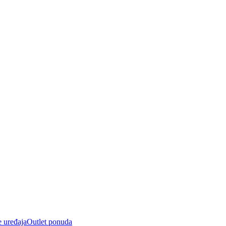
e uređaja
Outlet ponuda