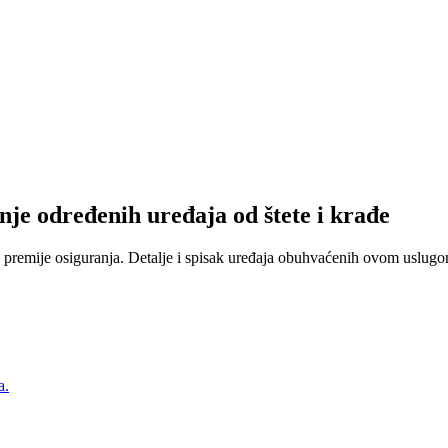
nje određenih uređaja od štete i krađe
 premije osiguranja. Detalje i spisak uređaja obuhvaćenih ovom uslugom
a.