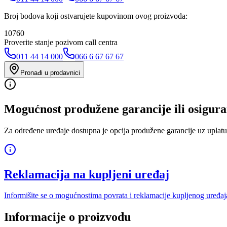
Broj bodova koji ostvarujete kupovinom ovog proizvoda:
10760
Proverite stanje pozivom call centra
011 44 14 000
066 6 67 67 67
Pronađi u prodavnici
Mogućnost produžene garancije ili osigura
Za određene uređaje dostupna je opcija produžene garancije uz uplatu
Reklamacija na kupljeni uređaj
Informišite se o mogućnostima povrata i reklamacije kupljenog uređaj
Informacije o proizvodu