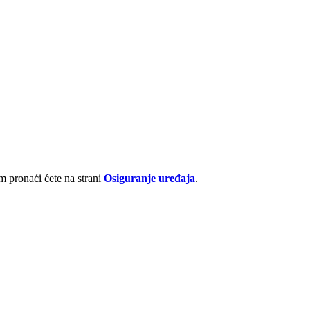
 pronaći ćete na strani
Osiguranje uređaja
.