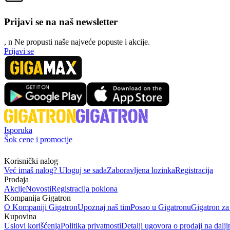
Prijavi se na naš newsletter
, n
N
e propusti naše najveće popuste i akcije.
Prijavi se
Isporuka
Šok cene i promocije
Korisnički nalog
Već imaš nalog? Uloguj se sada
Zaboravljena lozinka
Registracija
Prodaja
Akcije
Novosti
Registracija poklona
Kompanija Gigatron
O Kompaniji Gigatron
Upoznaj naš tim
Posao u Gigatronu
Gigatron za
Kupovina
Uslovi korišćenja
Politika privatnosti
Detalji ugovora o prodaji na dalji