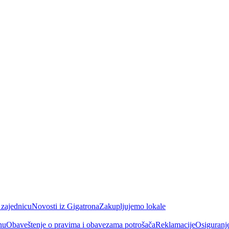
 zajednicu
Novosti iz Gigatrona
Zakupljujemo lokale
nu
Obaveštenje o pravima i obavezama potrošača
Reklamacije
Osiguranj