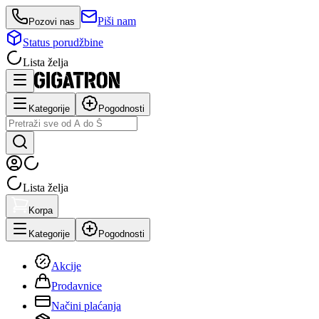
Piši nam
Pozovi nas
Status porudžbine
Lista želja
Kategorije
Pogodnosti
Lista želja
Korpa
Kategorije
Pogodnosti
Akcije
Prodavnice
Načini plaćanja