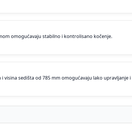
temom omogućavaju stabilno i kontrolisano kočenje.
visina sedišta od 785 mm omogućavaju lako upravljanje i s