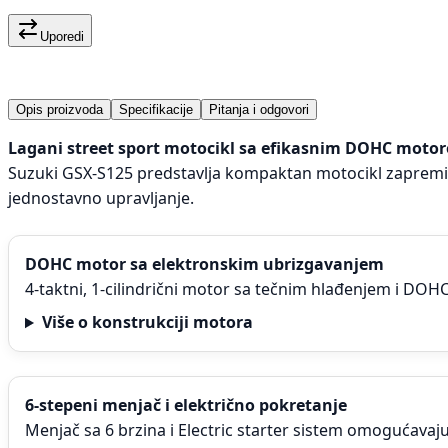
Uporedi
Opis proizvoda
Specifikacije
Pitanja i odgovori
Lagani street sport motocikl sa efikasnim DOHC moto
Suzuki GSX-S125 predstavlja kompaktan motocikl zaprem
jednostavno upravljanje.
DOHC motor sa elektronskim ubrizgavanjem
4-taktni, 1-cilindrični motor sa tečnim hlađenjem i DOHC 
Više o konstrukciji motora
6-stepeni menjač i električno pokretanje
Menjač sa 6 brzina i Electric starter sistem omogućava