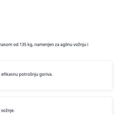
asom od 135 kg, namenjen za agilnu vožnju i
i efikasnu potrošnju goriva.
 vožnje.