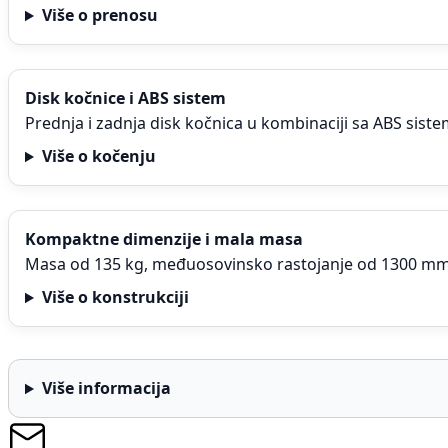
Više o prenosu
Disk kočnice i ABS sistem
Prednja i zadnja disk kočnica u kombinaciji sa ABS sis
Više o kočenju
Kompaktne dimenzije i mala masa
Masa od 135 kg, međuosovinsko rastojanje od 1300 mm i 
Više o konstrukciji
Više informacija