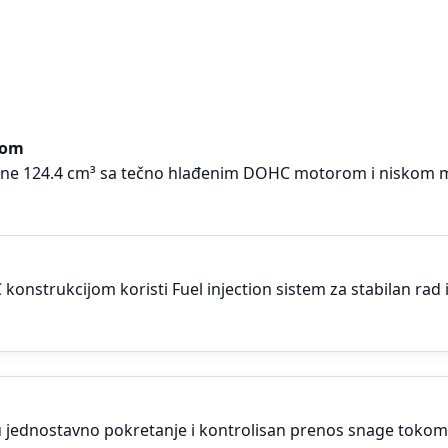
rom
ine 124.4 cm³ sa tečno hlađenim DOHC motorom i niskom m
konstrukcijom koristi Fuel injection sistem za stabilan rad 
ju jednostavno pokretanje i kontrolisan prenos snage tokom