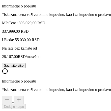
Informacije o popustu
*Iskazana cena važi za online kupovinu, kao i za kupovinu u prodav
MP Cena: 393.029,00 RSD
337.999
,
00
RSD
Ušteda: 55.030,00 RSD
Na rate bez kamate od
28.167,00
RSD
/mesečno
Saznajte više
Informacije o popustu
*Iskazana cena važi za online kupovinu, kao i za kupovinu u prodav
1
Dodaj u korpu