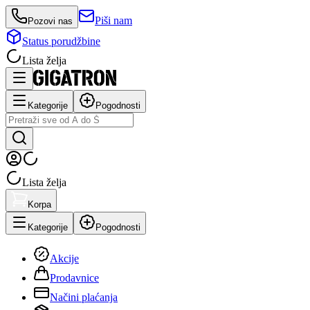
Piši nam
Pozovi nas
Status porudžbine
Lista želja
Kategorije
Pogodnosti
Lista želja
Korpa
Kategorije
Pogodnosti
Akcije
Prodavnice
Načini plaćanja