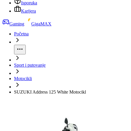
Isporuka
Karijera
Gaming
GigaMAX
Početna
Sport i putovanje
Motocikli
SUZUKI Address 125 White Motocikl