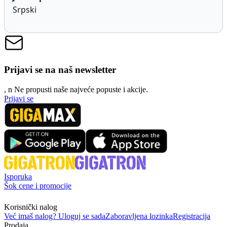
Srpski
Prijavi se na naš newsletter
, n
N
e propusti naše najveće popuste i akcije.
Prijavi se
Isporuka
Šok cene i promocije
Korisnički nalog
Već imaš nalog? Uloguj se sada
Zaboravljena lozinka
Registracija
Prodaja