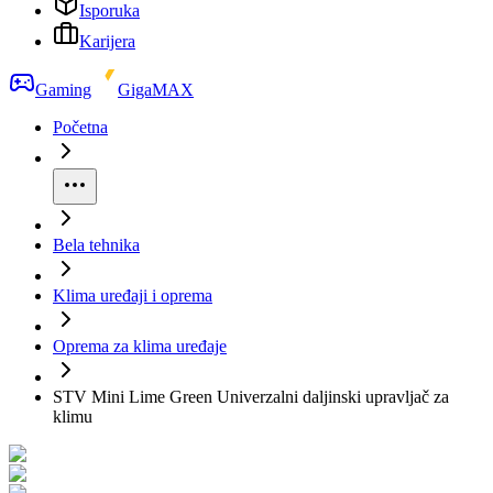
Isporuka
Karijera
Gaming
GigaMAX
Početna
Bela tehnika
Klima uređaji i oprema
Oprema za klima uređaje
STV Mini Lime Green Univerzalni daljinski upravljač za
klimu