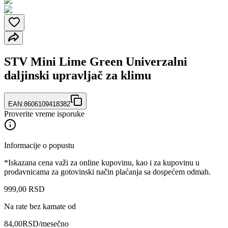
STV Mini Lime Green Univerzalni
daljinski upravljač za klimu
EAN:
8606109418382
Proverite vreme isporuke
Informacije o popustu
*Iskazana cena važi za online kupovinu, kao i za kupovinu u
prodavnicama za gotovinski način plaćanja sa dospećem odmah.
999
,
00
RSD
Na rate bez kamate od
84,00
RSD
/mesečno