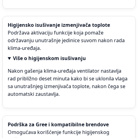
Higijensko isušivanje izmenjivača toplote
Podržava aktivaciju funkcije koja pomaže
održavanju unutrašnje jedinice suvom nakon rada
klima-uređaja.
Više o higijenskom isušivanju
Nakon gašenja klima-uređaja ventilator nastavlja
rad približno deset minuta kako bi se uklonila vlaga
sa unutrašnjeg izmenjivača toplote, nakon čega se
automatski zaustavlja.
Podrška za Gree i kompatibilne brendove
Omogućava korišćenje funkcije higijenskog