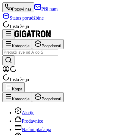
Piši nam
Pozovi nas
Status porudžbine
Lista želja
Kategorije
Pogodnosti
Lista želja
Korpa
Kategorije
Pogodnosti
Akcije
Prodavnice
Načini plaćanja