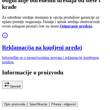
osiguranje određenih uređaja od štete i
krađe
Za određene uređaje dostupna je opcija produžene garancije uz
uplatu premije osiguranja. Detalje i spisak uređaja obuhvaćenih
ovom uslugom pronaći ćete na strani
Osiguranje uređaja
.
Reklamacija na kupljeni uređaj
Informišite se o mogućnostima povrata i reklamacije kupljenog
uređaja.
Informacije o proizvodu
Uporedi
Opis proizvoda
Specifikacije
Pitanja i odgovori