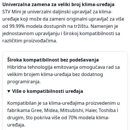
Univerzalna zamena za veliki broj klima-uređaja
STV Mini je univerzalni daljinski upravljač za klima-
uređaje koji može da zameni originalni upravljač za više
od 99.99% modela dostupnih na tržištu. Namenjen je
jednostavnom upravljanju i širokoj kompatibilnosti sa
različitim proizvođačima.
Široka kompatibilnost bez podešavanja
Hibridna tehnologija emitovanja omogućava rad sa
velikim brojem klima-uređaja bez dodatnog
programiranja.
Više o kompatibilnosti uređaja
Kompatibilan je sa klima-uređajima proizvedenim u
fabrikama Gree, Midea, Mitsubishi, Haier, Toshiba i
drugim, što pokriva više od 70% modela klima-
uređaja.