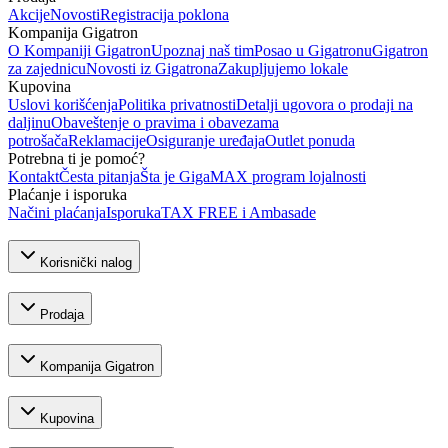
Akcije
Novosti
Registracija poklona
Kompanija Gigatron
O Kompaniji Gigatron
Upoznaj naš tim
Posao u Gigatronu
Gigatron
za zajednicu
Novosti iz Gigatrona
Zakupljujemo lokale
Kupovina
Uslovi korišćenja
Politika privatnosti
Detalji ugovora o prodaji na
daljinu
Obaveštenje o pravima i obavezama
potrošača
Reklamacije
Osiguranje uređaja
Outlet ponuda
Potrebna ti je pomoć?
Kontakt
Česta pitanja
Šta je GigaMAX program lojalnosti
Plaćanje i isporuka
Načini plaćanja
Isporuka
TAX FREE i Ambasade
Korisnički nalog
Prodaja
Kompanija Gigatron
Kupovina