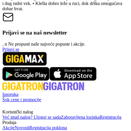
i dug radni vek. • Klešta dobro leže u ruci, dok drška omogućava
dobar hvat.
Prijavi se na naš newsletter
, n
N
e propusti naše najveće popuste i akcije.
Prijavi se
Isporuka
Šok cene i promocije
Korisnički nalog
Već imaš nalog? Uloguj se sada
Zaboravljena lozinka
Registracija
Prodaja
Akcije
Novosti
Registracija poklona