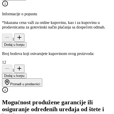
Informacije o popustu
*Iskazana cena važi za online kupovinu, kao i za kupovinu u
prodavnicama za gotovinski način plaćanja sa dospećem odmah.
1
Dodaj u korpu
Broj bodova koji ostvarujete kupovinom ovog proizvoda:
12
1
Dodaj u korpu
Pronađi u prodavnici
Mogućnost produžene garancije ili
osiguranje određenih uređaja od štete i