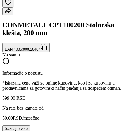
CONMETALL CPT100200 Stolarska
klešta, 200 mm
EAN:
4035300828487
Na stanju
Informacije o popustu
*Iskazana cena važi za online kupovinu, kao i za kupovinu u
prodavnicama za gotovinski način plaćanja sa dospećem odmah.
599
,
00
RSD
Na rate bez kamate od
50,00
RSD
/mesečno
Saznajte više