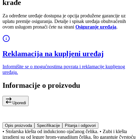
krađe
Za određene uređaje dostupna je opcija produžene garancije uz
uplatu premije osiguranja. Detalje i spisak uređaja obuhvaćenih
ovom uslugom pronaći ćete na strani
Osiguranje uređaja
.
Reklamacija na kupljeni uređaj
Informišite se o mogućnostima povrata i reklamacije kupljenog
uređaja.
Informacije o proizvodu
Uporedi
Opis proizvoda
Specifikacije
Pitanja i odgovori
• Stolarska klešta od indukciono ojačanog čelika. • Zubi i klešta
izradjeni su od legure hrom-vanadijum čelika, što garantuje čvrstoću