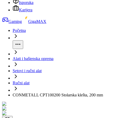
Isporuka
Karijera
Gaming
GigaMAX
Početna
Alati i baštenska oprema
Setovi i ručni alat
Ručni alat
CONMETALL CPT100200 Stolarska klešta, 200 mm