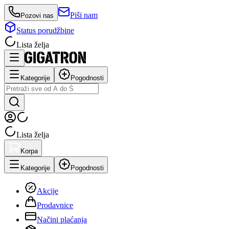
Piši nam
Pozovi nas
Status porudžbine
Lista želja
Kategorije
Pogodnosti
Lista želja
Korpa
Kategorije
Pogodnosti
Akcije
Prodavnice
Načini plaćanja