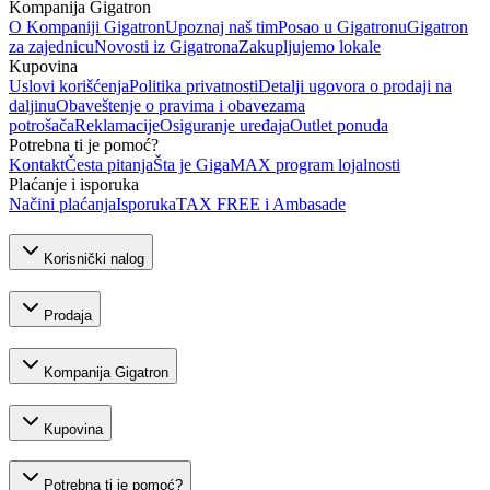
Kompanija Gigatron
O Kompaniji Gigatron
Upoznaj naš tim
Posao u Gigatronu
Gigatron
za zajednicu
Novosti iz Gigatrona
Zakupljujemo lokale
Kupovina
Uslovi korišćenja
Politika privatnosti
Detalji ugovora o prodaji na
daljinu
Obaveštenje o pravima i obavezama
potrošača
Reklamacije
Osiguranje uređaja
Outlet ponuda
Potrebna ti je pomoć?
Kontakt
Česta pitanja
Šta je GigaMAX program lojalnosti
Plaćanje i isporuka
Načini plaćanja
Isporuka
TAX FREE i Ambasade
Korisnički nalog
Prodaja
Kompanija Gigatron
Kupovina
Potrebna ti je pomoć?