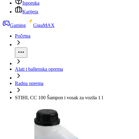
Isporuka
Karijera
Gaming
GigaMAX
Početna
Alati i baštenska oprema
Radna oprema
STIHL CC 100 Šampon i vosak za vozila 1 l