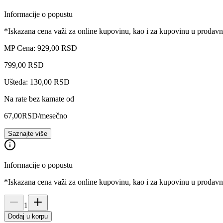
Informacije o popustu
*Iskazana cena važi za online kupovinu, kao i za kupovinu u prodav
MP Cena: 929,00 RSD
799
,
00
RSD
Ušteda: 130,00 RSD
Na rate bez kamate od
67,00
RSD
/mesečno
Saznajte više
Informacije o popustu
*Iskazana cena važi za online kupovinu, kao i za kupovinu u prodav
1
Dodaj u korpu