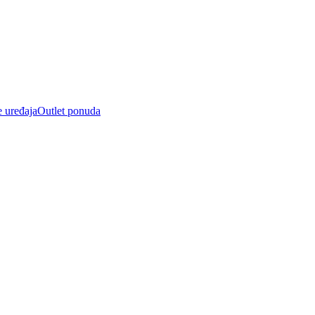
e uređaja
Outlet ponuda