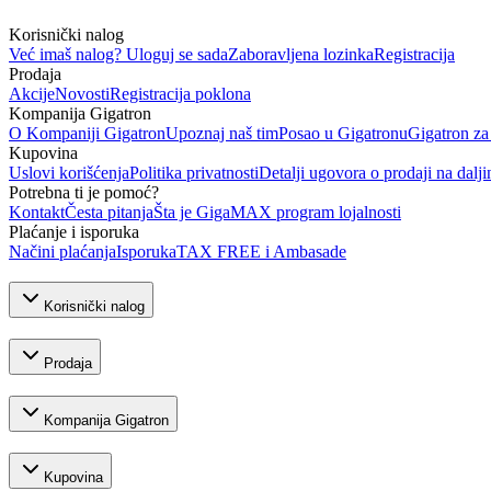
Korisnički nalog
Već imaš nalog? Uloguj se sada
Zaboravljena lozinka
Registracija
Prodaja
Akcije
Novosti
Registracija poklona
Kompanija Gigatron
O Kompaniji Gigatron
Upoznaj naš tim
Posao u Gigatronu
Gigatron za
Kupovina
Uslovi korišćenja
Politika privatnosti
Detalji ugovora o prodaji na dalji
Potrebna ti je pomoć?
Kontakt
Česta pitanja
Šta je GigaMAX program lojalnosti
Plaćanje i isporuka
Načini plaćanja
Isporuka
TAX FREE i Ambasade
Korisnički nalog
Prodaja
Kompanija Gigatron
Kupovina