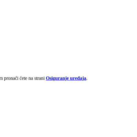
 pronaći ćete na strani
Osiguranje uređaja
.