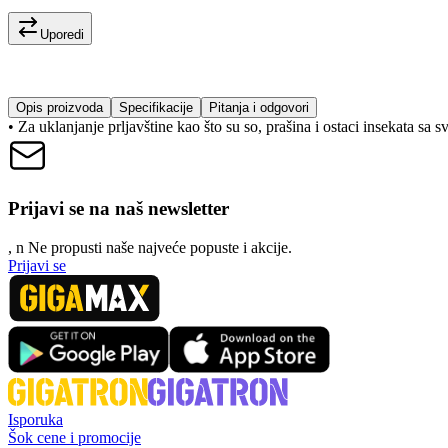
Uporedi
Opis proizvoda
Specifikacije
Pitanja i odgovori
• Za uklanjanje prljavštine kao što su so, prašina i ostaci insekata sa sv
Prijavi se na naš newsletter
, n
N
e propusti naše najveće popuste i akcije.
Prijavi se
Isporuka
Šok cene i promocije