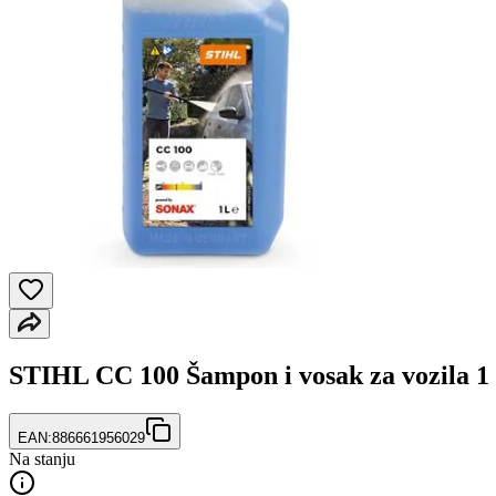
STIHL CC 100 Šampon i vosak za vozila 1 
EAN:
886661956029
Na stanju