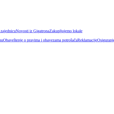
 zajednicu
Novosti iz Gigatrona
Zakupljujemo lokale
nu
Obaveštenje o pravima i obavezama potrošača
Reklamacije
Osiguranj