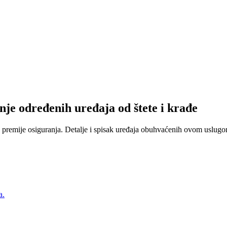
nje određenih uređaja od štete i krađe
 premije osiguranja. Detalje i spisak uređaja obuhvaćenih ovom uslugom
a.