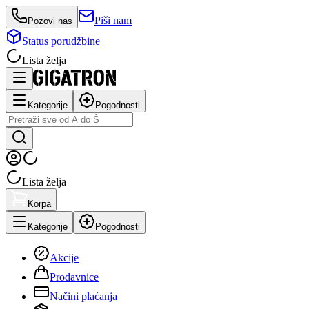
Piši nam
Pozovi nas
Status porudžbine
Lista želja
Kategorije
Pogodnosti
Lista želja
Korpa
Kategorije
Pogodnosti
Akcije
Prodavnice
Načini plaćanja