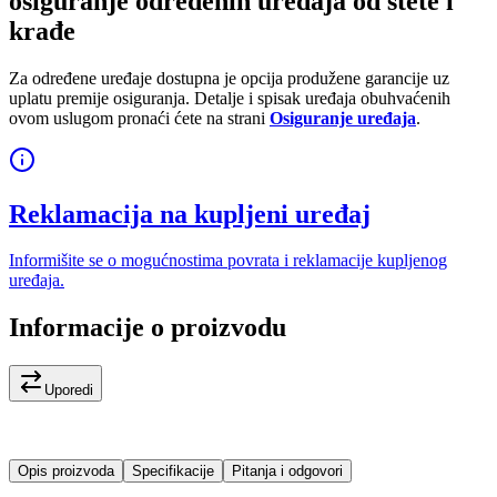
osiguranje određenih uređaja od štete i
krađe
Za određene uređaje dostupna je opcija produžene garancije uz
uplatu premije osiguranja. Detalje i spisak uređaja obuhvaćenih
ovom uslugom pronaći ćete na strani
Osiguranje uređaja
.
Reklamacija na kupljeni uređaj
Informišite se o mogućnostima povrata i reklamacije kupljenog
uređaja.
Informacije o proizvodu
Uporedi
Opis proizvoda
Specifikacije
Pitanja i odgovori