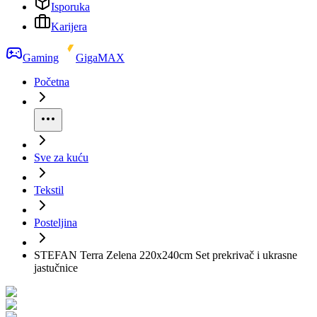
Isporuka
Karijera
Gaming
GigaMAX
Početna
Sve za kuću
Tekstil
Posteljina
STEFAN Terra Zelena 220x240cm Set prekrivač i ukrasne
jastučnice