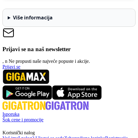
Više informacija
Prijavi se na naš newsletter
, n
N
e propusti naše najveće popuste i akcije.
Prijavi se
Isporuka
Šok cene i promocije
Korisnički nalog