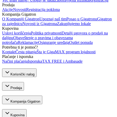
Već imaš nalog? Uloguj se sada
Zaboravljena lozinka
Registracija
Prodaja
Akcije
Novosti
Registracija poklona
Kompanija Gigatron
O Kompaniji Gigatron
Upoznaj naš tim
Posao u Gigatronu
Gigatron
za zajednicu
Novosti iz Gigatrona
Zakupljujemo lokale
Kupovina
Uslovi korišćenja
Politika privatnosti
Detalji ugovora o prodaji na
daljinu
Obaveštenje o pravima i obavezama
potrošača
Reklamacije
Osiguranje uređaja
Outlet ponuda
Potrebna ti je pomoć?
Kontakt
Česta pitanja
Šta je GigaMAX program lojalnosti
Plaćanje i isporuka
Načini plaćanja
Isporuka
TAX FREE i Ambasade
Korisnički nalog
Prodaja
Kompanija Gigatron
Kupovina