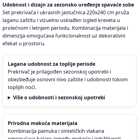
Udobnost i dizajn za sezonsko uređenje spavaće sobe
Set prekrivača i ukrasnih jastučnica 220x240 cm pruža
laganu zaštitu i vizuelno usklađen izgled kreveta u
prolećnom i letnjem periodu. Kombinacija materijala i
dimenzija omogućava funkcionalnost uz dekorativni
efekat u prostoru.
Lagana udobnost za toplije periode
Prekrivač je prilagođen sezonskoj upotrebi i
obezbeđuje osnovni nivo zaštite i udobnosti tokom
toplijih noći.
Više o udobnosti i sezonskoj upotrebi
Prirodna mekoća materijala
Kombinacija pamuka i sintetičkih vlakana
omogućava balans između mekoće i izdržljivosti.