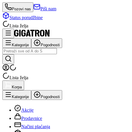
Piši nam
Pozovi nas
Status porudžbine
Lista želja
Kategorije
Pogodnosti
Lista želja
Korpa
Kategorije
Pogodnosti
Akcije
Prodavnice
Načini plaćanja