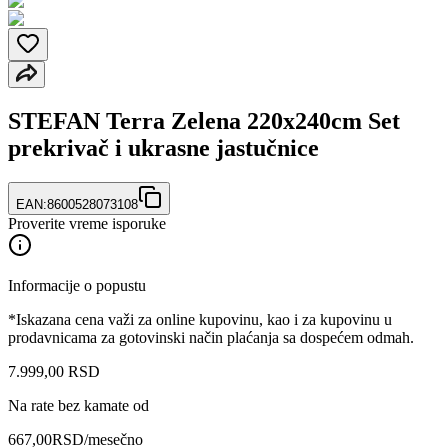
STEFAN Terra Zelena 220x240cm Set
prekrivač i ukrasne jastučnice
EAN:
8600528073108
Proverite vreme isporuke
Informacije o popustu
*Iskazana cena važi za online kupovinu, kao i za kupovinu u
prodavnicama za gotovinski način plaćanja sa dospećem odmah.
7.999
,
00
RSD
Na rate bez kamate od
667,00
RSD
/mesečno