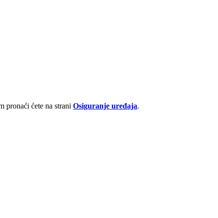
 pronaći ćete na strani
Osiguranje uređaja
.