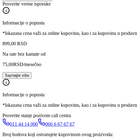
Proverite vreme isporuke
Informacije o popustu
*Iskazana cena važi za online kupovinu, kao i za kupovinu u prodav
899
,
00
RSD
Na rate bez kamate od
75,00
RSD
/mesečno
Saznajte više
Informacije o popustu
*Iskazana cena važi za online kupovinu, kao i za kupovinu u prodav
Proverite stanje pozivom call centra
011 44 14 000
066 6 67 67 67
Broj bodova koji ostvarujete kupovinom ovog proizvoda: