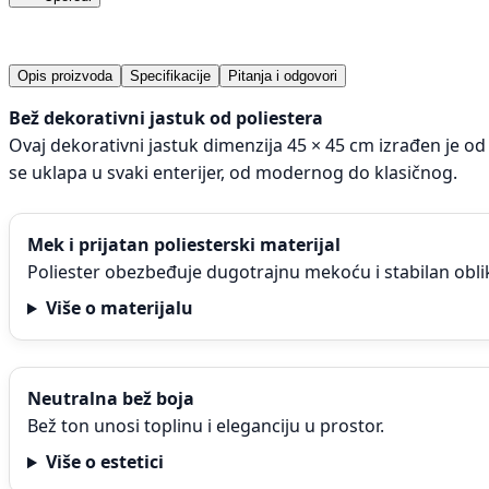
Opis proizvoda
Specifikacije
Pitanja i odgovori
Bež dekorativni jastuk od poliestera
Ovaj dekorativni jastuk dimenzija 45 × 45 cm izrađen je od 
se uklapa u svaki enterijer, od modernog do klasičnog.
Mek i prijatan poliesterski materijal
Poliester obezbeđuje dugotrajnu mekoću i stabilan oblik
Više o materijalu
Neutralna bež boja
Bež ton unosi toplinu i eleganciju u prostor.
Više o estetici