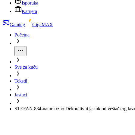
Isporuka
Karijera
Gaming
GigaMAX
Početna
Sve za kuću
Tekstil
Jastuci
STEFAN 834-natur.krzno Dekorativni jastuk od veštačkog krz