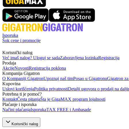
Isporuka
Šok cene i promocije
Korisnički nalog
Već imaš nalog? Uloguj se sada
Zaboravljena lozinka
Registracija
Prodaja
Akcije
Novosti
Registracija poklona
Kompanija Gigatron
O Kompaniji Gigatron
Upoznaj naš tim
Posao u Gigatronu
Gigatron za
Kupovina
Uslovi korišćenja
Politika privatnosti
Detalji ugovora o prodaji na dalji
Potrebna ti je pomoć?
Kontakt
Česta pitanja
Šta je GigaMAX program lojalnosti
Plaćanje i isporuka
Načini plaćanja
Isporuka
TAX FREE i Ambasade
Korisnički nalog