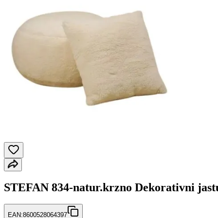
STEFAN 834-natur.krzno Dekorativni jastu
EAN:
8600528064397