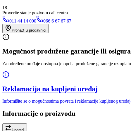
18
Proverite stanje pozivom call centra
011 44 14 000
066 6 67 67 67
Pronađi u prodavnici
Mogućnost produžene garancije ili osigura
Za određene uređaje dostupna je opcija produžene garancije uz uplatu
Reklamacija na kupljeni uređaj
Informišite se o mogućnostima povrata i reklamacije kupljenog uređaj
Informacije o proizvodu
Uporedi