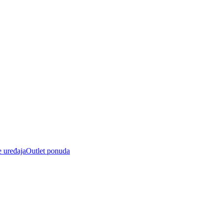
e uređaja
Outlet ponuda