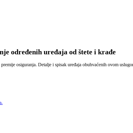
nje određenih uređaja od štete i krađe
 premije osiguranja. Detalje i spisak uređaja obuhvaćenih ovom uslugom
a.