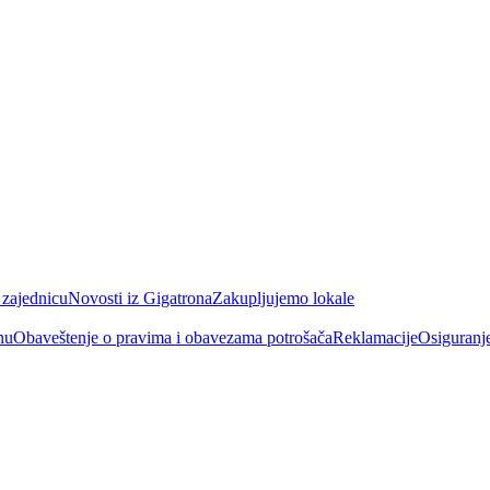
 zajednicu
Novosti iz Gigatrona
Zakupljujemo lokale
nu
Obaveštenje o pravima i obavezama potrošača
Reklamacije
Osiguranj