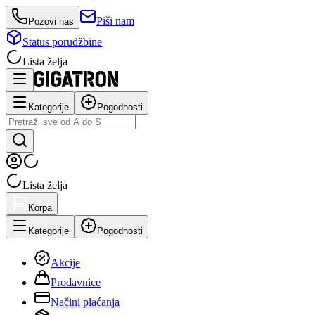
Piši nam
Pozovi nas
Status porudžbine
Lista želja
Kategorije
Pogodnosti
Lista želja
Korpa
Kategorije
Pogodnosti
Akcije
Prodavnice
Načini plaćanja