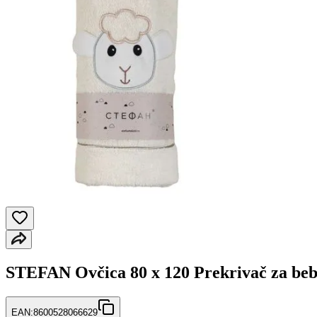
STEFAN Ovčica 80 x 120 Prekrivač za bebe
EAN:
8600528066629