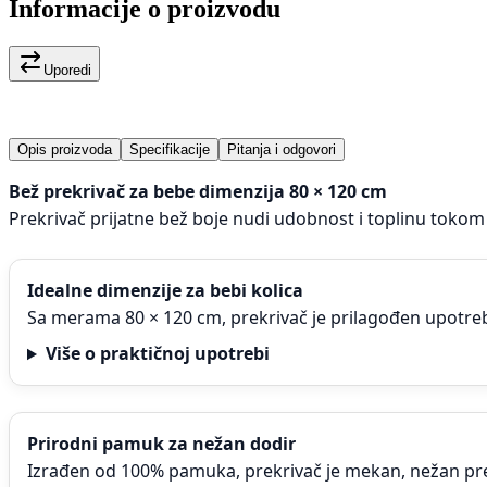
Informacije o proizvodu
Uporedi
Opis proizvoda
Specifikacije
Pitanja i odgovori
Bež prekrivač za bebe dimenzija 80 × 120 cm
Prekrivač prijatne bež boje nudi udobnost i toplinu tok
Idealne dimenzije za bebi kolica
Sa merama 80 × 120 cm, prekrivač je prilagođen upotre
Više o praktičnoj upotrebi
Prirodni pamuk za nežan dodir
Izrađen od 100% pamuka, prekrivač je mekan, nežan p