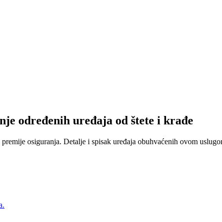
nje određenih uređaja od štete i krađe
 premije osiguranja. Detalje i spisak uređaja obuhvaćenih ovom uslugom
a.