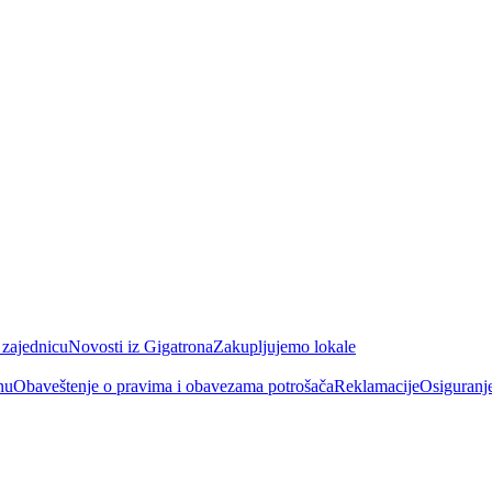
 zajednicu
Novosti iz Gigatrona
Zakupljujemo lokale
nu
Obaveštenje o pravima i obavezama potrošača
Reklamacije
Osiguranj