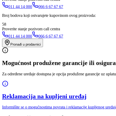
011 44 14 000
066 6 67 67 67
Broj bodova koji ostvarujete kupovinom ovog proizvoda:
58
Proverite stanje pozivom call centra
011 44 14 000
066 6 67 67 67
Pronađi u prodavnici
Mogućnost produžene garancije ili osigura
Za određene uređaje dostupna je opcija produžene garancije uz uplatu
Reklamacija na kupljeni uređaj
Informišite se o mogućnostima povrata i reklamacije kupljenog uređaj