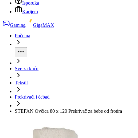
Isporuka
Karijera
Gaming
GigaMAX
Početna
Sve za kuću
Tekstil
Prekrivači i ćebad
STEFAN Ovčica 80 x 120 Prekrivač za bebe od frotira