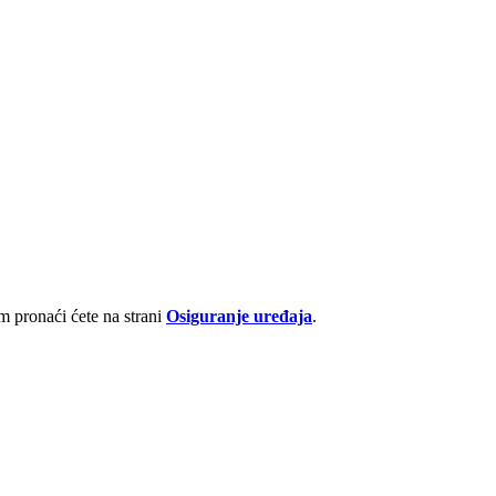
 pronaći ćete na strani
Osiguranje uređaja
.