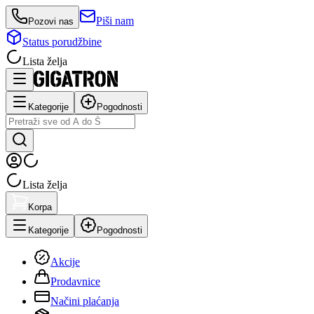
Piši nam
Pozovi nas
Status porudžbine
Lista želja
Kategorije
Pogodnosti
Lista želja
Korpa
Kategorije
Pogodnosti
Akcije
Prodavnice
Načini plaćanja