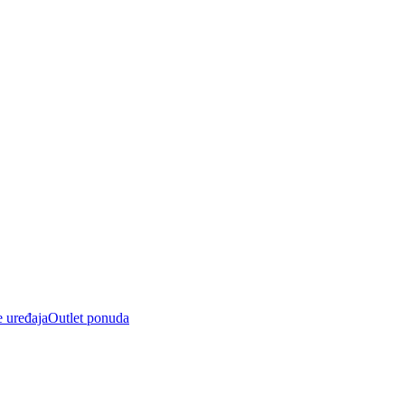
e uređaja
Outlet ponuda