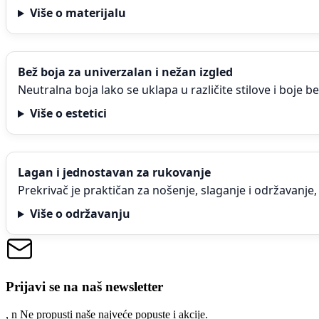
Više o materijalu
Bež boja za univerzalan i nežan izgled
Neutralna boja lako se uklapa u različite stilove i boje 
Više o estetici
Lagan i jednostavan za rukovanje
Prekrivač je praktičan za nošenje, slaganje i održavanje
Više o održavanju
Prijavi se na naš newsletter
, n
N
e propusti naše najveće popuste i akcije.