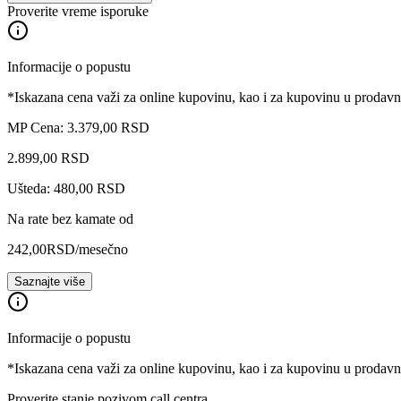
Proverite vreme isporuke
Informacije o popustu
*Iskazana cena važi za online kupovinu, kao i za kupovinu u prodav
MP Cena: 3.379,00 RSD
2.899
,
00
RSD
Ušteda: 480,00 RSD
Na rate bez kamate od
242,00
RSD
/mesečno
Saznajte više
Informacije o popustu
*Iskazana cena važi za online kupovinu, kao i za kupovinu u prodav
Proverite stanje pozivom call centra