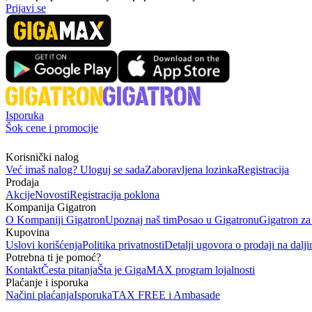
Prijavi se
Isporuka
Šok cene i promocije
Korisnički nalog
Već imaš nalog? Uloguj se sada
Zaboravljena lozinka
Registracija
Prodaja
Akcije
Novosti
Registracija poklona
Kompanija Gigatron
O Kompaniji Gigatron
Upoznaj naš tim
Posao u Gigatronu
Gigatron za
Kupovina
Uslovi korišćenja
Politika privatnosti
Detalji ugovora o prodaji na dalji
Potrebna ti je pomoć?
Kontakt
Česta pitanja
Šta je GigaMAX program lojalnosti
Plaćanje i isporuka
Načini plaćanja
Isporuka
TAX FREE i Ambasade