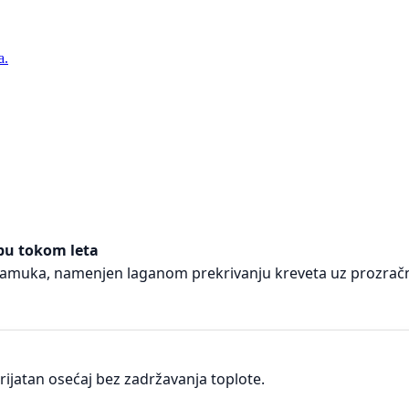
a.
bu tokom leta
pamuka, namenjen laganom prekrivanju kreveta uz prozračn
rijatan osećaj bez zadržavanja toplote.