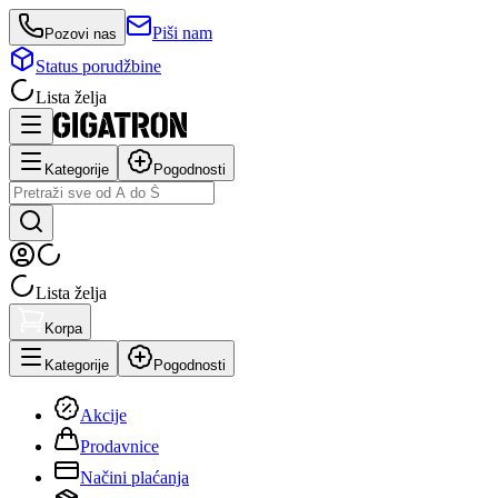
Piši nam
Pozovi nas
Status porudžbine
Lista želja
Kategorije
Pogodnosti
Lista želja
Korpa
Kategorije
Pogodnosti
Akcije
Prodavnice
Načini plaćanja