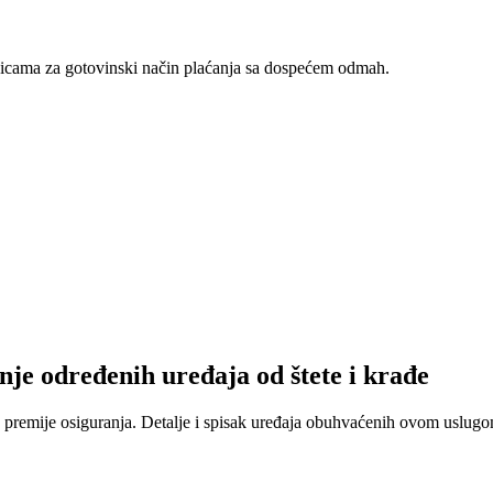
nicama za gotovinski način plaćanja sa dospećem odmah.
nje određenih uređaja od štete i krađe
 premije osiguranja. Detalje i spisak uređaja obuhvaćenih ovom uslugom