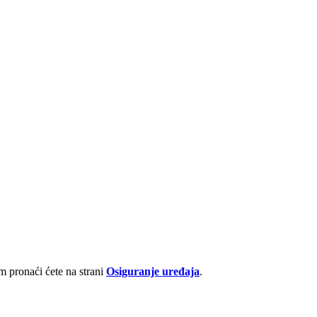
 pronaći ćete na strani
Osiguranje uređaja
.