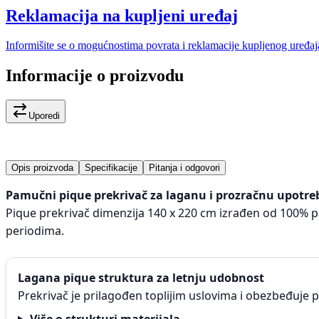
Reklamacija na kupljeni uređaj
Informišite se o mogućnostima povrata i reklamacije kupljenog uređaj
Informacije o proizvodu
Uporedi
Opis proizvoda
Specifikacije
Pitanja i odgovori
Pamučni pique prekrivač za laganu i prozračnu upotre
Pique prekrivač dimenzija 140 x 220 cm izrađen od 100% 
periodima.
Lagana pique struktura za letnju udobnost
Prekrivač je prilagođen toplijim uslovima i obezbeđuje p