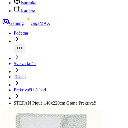
Isporuka
Karijera
Gaming
GigaMAX
Početna
Sve za kuću
Tekstil
Prekrivači i ćebad
STEFAN Pique 140x220cm Grana Prekrivač