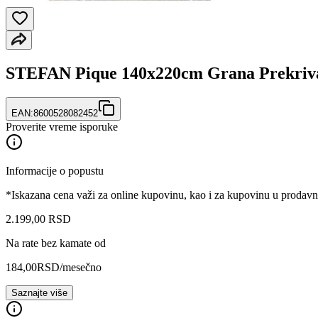
STEFAN Pique 140x220cm Grana Prekriv
EAN:
8600528082452
Proverite vreme isporuke
Informacije o popustu
*Iskazana cena važi za online kupovinu, kao i za kupovinu u prodav
2.199
,
00
RSD
Na rate bez kamate od
184,00
RSD
/mesečno
Saznajte više