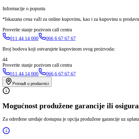
Informacije o popustu
*Iskazana cena važi za online kupovinu, kao i za kupovinu u prodav
Proverite stanje pozivom call centra
011 44 14 000
066 6 67 67 67
Broj bodova koji ostvarujete kupovinom ovog proizvoda:
44
Proverite stanje pozivom call centra
011 44 14 000
066 6 67 67 67
Pronađi u prodavnici
Mogućnost produžene garancije ili osigura
Za određene uređaje dostupna je opcija produžene garancije uz uplatu