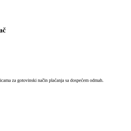
ač
nicama za gotovinski način plaćanja sa dospećem odmah.