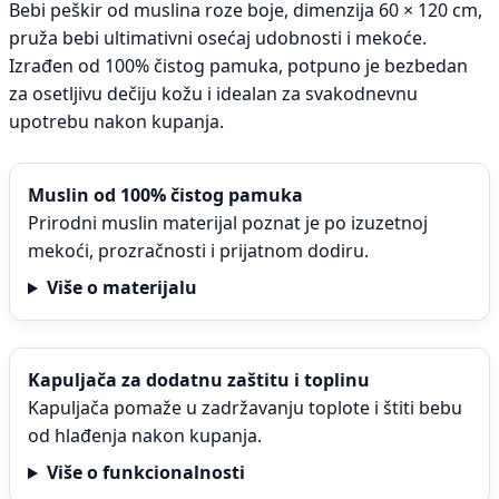
Bebi peškir od muslina roze boje, dimenzija 60 × 120 cm,
pruža bebi ultimativni osećaj udobnosti i mekoće.
Izrađen od 100% čistog pamuka, potpuno je bezbedan
za osetljivu dečiju kožu i idealan za svakodnevnu
upotrebu nakon kupanja.
Muslin od 100% čistog pamuka
Prirodni muslin materijal poznat je po izuzetnoj
mekoći, prozračnosti i prijatnom dodiru.
Više o materijalu
Kapuljača za dodatnu zaštitu i toplinu
Kapuljača pomaže u zadržavanju toplote i štiti bebu
od hlađenja nakon kupanja.
Više o funkcionalnosti