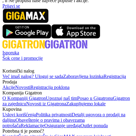
, n
N
e propusti naše najveće popuste i akcije.
Prijavi se
Isporuka
Šok cene i promocije
Korisnički nalog
Već imaš nalog? Uloguj se sada
Zaboravljena lozinka
Registracija
Prodaja
Akcije
Novosti
Registracija poklona
Kompanija Gigatron
O Kompaniji Gigatron
Upoznaj naš tim
Posao u Gigatronu
Gigatron
za zajednicu
Novosti iz Gigatrona
Zakupljujemo lokale
Kupovina
Uslovi korišćenja
Politika privatnosti
Detalji ugovora o prodaji na
daljinu
Obaveštenje o pravima i obavezama
potrošača
Reklamacije
Osiguranje uređaja
Outlet ponuda
Potrebna ti je pomoć?