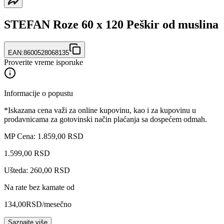
STEFAN Roze 60 x 120 Peškir od muslina
EAN:
8600528068135
Proverite vreme isporuke
Informacije o popustu
*Iskazana cena važi za online kupovinu, kao i za kupovinu u
prodavnicama za gotovinski način plaćanja sa dospećem odmah.
MP Cena: 1.859,00 RSD
1.599
,
00
RSD
Ušteda: 260,00 RSD
Na rate bez kamate od
134,00
RSD
/mesečno
Saznajte više