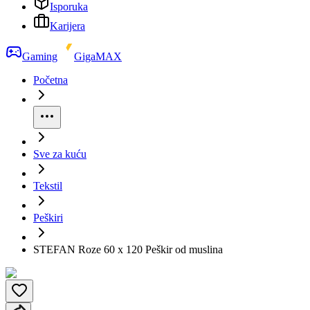
Isporuka
Karijera
Gaming
GigaMAX
Početna
Sve za kuću
Tekstil
Peškiri
STEFAN Roze 60 x 120 Peškir od muslina