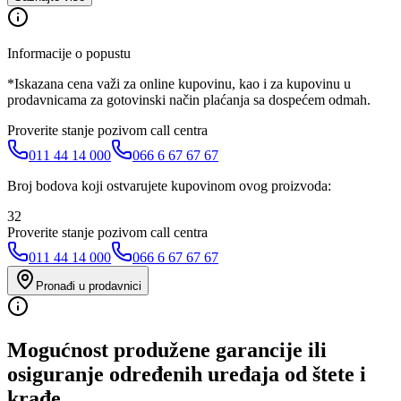
Informacije o popustu
*Iskazana cena važi za online kupovinu, kao i za kupovinu u
prodavnicama za gotovinski način plaćanja sa dospećem odmah.
Proverite stanje pozivom call centra
011 44 14 000
066 6 67 67 67
Broj bodova koji ostvarujete kupovinom ovog proizvoda:
32
Proverite stanje pozivom call centra
011 44 14 000
066 6 67 67 67
Pronađi u prodavnici
Mogućnost produžene garancije ili
osiguranje određenih uređaja od štete i
krađe