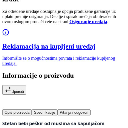
Za određene uređaje dostupna je opcija produžene garancije uz
uplatu premije osiguranja. Detalje i spisak uređaja obuhvaćenih
ovom uslugom pronaći ćete na strani
Osiguranje uređaja
.
Reklamacija na kupljeni uređaj
Informišite se o mogućnostima povrata i reklamacije kupljenog
uređaja.
Informacije o proizvodu
Uporedi
Opis proizvoda
Specifikacije
Pitanja i odgovori
Stefan bebi peškir od muslina sa kapuljačom