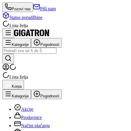
Piši nam
Pozovi nas
Status porudžbine
Lista želja
Kategorije
Pogodnosti
Lista želja
Korpa
Kategorije
Pogodnosti
Akcije
Prodavnice
Načini plaćanja