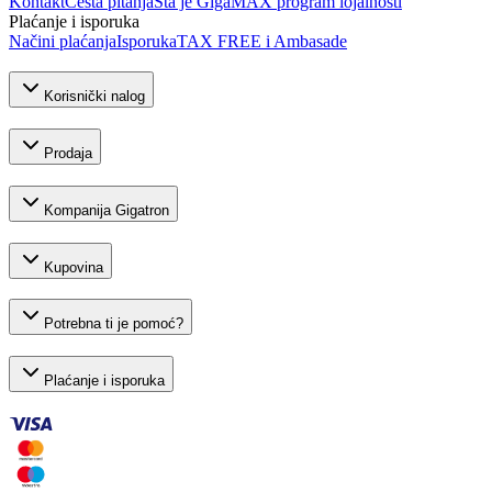
Kontakt
Česta pitanja
Šta je GigaMAX program lojalnosti
Plaćanje i isporuka
Načini plaćanja
Isporuka
TAX FREE i Ambasade
Korisnički nalog
Prodaja
Kompanija Gigatron
Kupovina
Potrebna ti je pomoć?
Plaćanje i isporuka