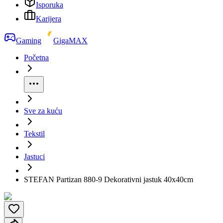
Isporuka
Karijera
Gaming
GigaMAX
Početna
Sve za kuću
Tekstil
Jastuci
STEFAN Partizan 880-9 Dekorativni jastuk 40x40cm