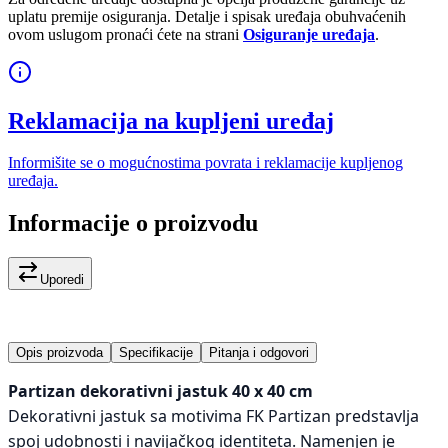
uplatu premije osiguranja. Detalje i spisak uređaja obuhvaćenih
ovom uslugom pronaći ćete na strani
Osiguranje uređaja
.
Reklamacija na kupljeni uređaj
Informišite se o mogućnostima povrata i reklamacije kupljenog
uređaja.
Informacije o proizvodu
Uporedi
Opis proizvoda
Specifikacije
Pitanja i odgovori
Partizan dekorativni jastuk 40 x 40 cm
Dekorativni jastuk sa motivima FK Partizan predstavlja
spoj udobnosti i navijačkog identiteta. Namenjen je