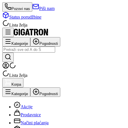
Piši nam
Pozovi nas
Status porudžbine
Lista želja
Kategorije
Pogodnosti
Lista želja
Korpa
Kategorije
Pogodnosti
Akcije
Prodavnice
Načini plaćanja