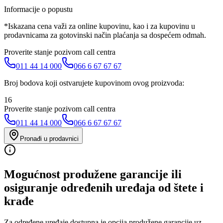
Informacije o popustu
*Iskazana cena važi za online kupovinu, kao i za kupovinu u
prodavnicama za gotovinski način plaćanja sa dospećem odmah.
Proverite stanje pozivom call centra
011 44 14 000
066 6 67 67 67
Broj bodova koji ostvarujete kupovinom ovog proizvoda:
16
Proverite stanje pozivom call centra
011 44 14 000
066 6 67 67 67
Pronađi u prodavnici
Mogućnost produžene garancije ili
osiguranje određenih uređaja od štete i
krađe
Za određene uređaje dostupna je opcija produžene garancije uz