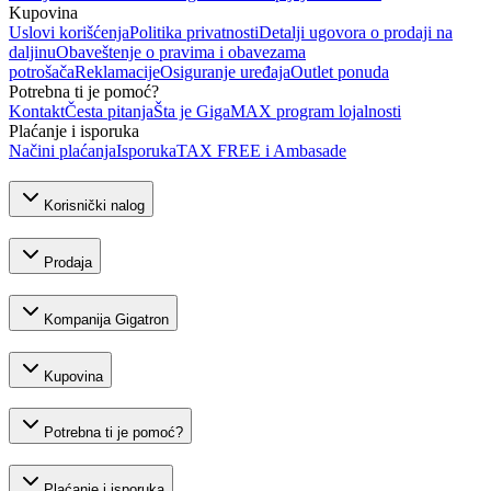
Kupovina
Uslovi korišćenja
Politika privatnosti
Detalji ugovora o prodaji na
daljinu
Obaveštenje o pravima i obavezama
potrošača
Reklamacije
Osiguranje uređaja
Outlet ponuda
Potrebna ti je pomoć?
Kontakt
Česta pitanja
Šta je GigaMAX program lojalnosti
Plaćanje i isporuka
Načini plaćanja
Isporuka
TAX FREE i Ambasade
Korisnički nalog
Prodaja
Kompanija Gigatron
Kupovina
Potrebna ti je pomoć?
Plaćanje i isporuka