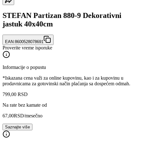
STEFAN Partizan 880-9 Dekorativni
jastuk 40x40cm
EAN:
8600528078691
Proverite vreme isporuke
Informacije o popustu
*Iskazana cena važi za online kupovinu, kao i za kupovinu u
prodavnicama za gotovinski način plaćanja sa dospećem odmah.
799
,
00
RSD
Na rate bez kamate od
67,00
RSD
/mesečno
Saznajte više