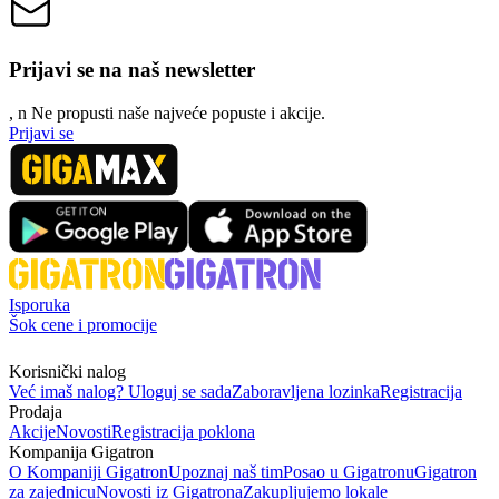
Prijavi se na naš newsletter
, n
N
e propusti naše najveće popuste i akcije.
Prijavi se
Isporuka
Šok cene i promocije
Korisnički nalog
Već imaš nalog? Uloguj se sada
Zaboravljena lozinka
Registracija
Prodaja
Akcije
Novosti
Registracija poklona
Kompanija Gigatron
O Kompaniji Gigatron
Upoznaj naš tim
Posao u Gigatronu
Gigatron
za zajednicu
Novosti iz Gigatrona
Zakupljujemo lokale