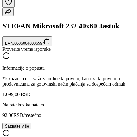
STEFAN Mikrosoft 232 40x60 Jastuk
EAN:
8606004608659
Proverite vreme isporuke
Informacije o popustu
*Iskazana cena važi za online kupovinu, kao i za kupovinu u
prodavnicama za gotovinski način plaćanja sa dospećem odmah.
1.099
,
00
RSD
Na rate bez kamate od
92,00
RSD
/mesečno
Saznajte više