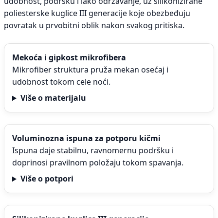
udobnost, podršku i lako održavanje, uz silikonizirane
poliesterske kuglice III generacije koje obezbeđuju
povratak u prvobitni oblik nakon svakog pritiska.
Mekoća i gipkost mikrofibera
Mikrofiber struktura pruža mekan osećaj i
udobnost tokom cele noći.
Više o materijalu
Voluminozna ispuna za potporu kičmi
Ispuna daje stabilnu, ravnomernu podršku i
doprinosi pravilnom položaju tokom spavanja.
Više o potpori