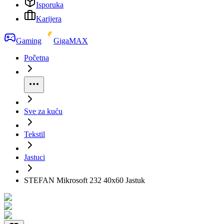
Isporuka
Karijera
Gaming
GigaMAX
Početna
Sve za kuću
Tekstil
Jastuci
STEFAN Mikrosoft 232 40x60 Jastuk