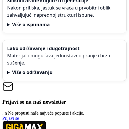
Silikonizirane kuglice III generacije
Nakon pritiska, jastuk se vraća u prvobitni oblik
zahvaljujući naprednoj strukturi ispune.
Više o ispunama
Lako održavanje i dugotrajnost
Materijal omogućava jednostavno pranje i brzo
sušenje.
Više o održavanju
Prijavi se na naš newsletter
, n
N
e propusti naše najveće popuste i akcije.
Prijavi se