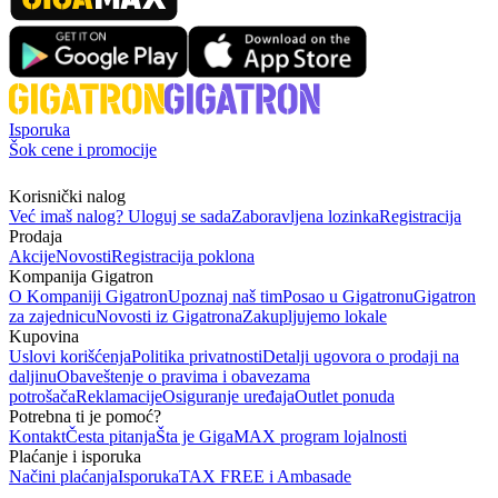
Isporuka
Šok cene i promocije
Korisnički nalog
Već imaš nalog? Uloguj se sada
Zaboravljena lozinka
Registracija
Prodaja
Akcije
Novosti
Registracija poklona
Kompanija Gigatron
O Kompaniji Gigatron
Upoznaj naš tim
Posao u Gigatronu
Gigatron
za zajednicu
Novosti iz Gigatrona
Zakupljujemo lokale
Kupovina
Uslovi korišćenja
Politika privatnosti
Detalji ugovora o prodaji na
daljinu
Obaveštenje o pravima i obavezama
potrošača
Reklamacije
Osiguranje uređaja
Outlet ponuda
Potrebna ti je pomoć?
Kontakt
Česta pitanja
Šta je GigaMAX program lojalnosti
Plaćanje i isporuka
Načini plaćanja
Isporuka
TAX FREE i Ambasade