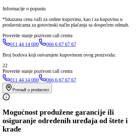
Informacije o popustu
*Iskazana cena važi za online kupovinu, kao i za kupovinu u
prodavnicama za gotovinski način plaćanja sa dospećem odmah.
Proverite stanje pozivom call centra
011 44 14 000
066 6 67 67 67
Broj bodova koji ostvarujete kupovinom ovog proizvoda:
22
Proverite stanje pozivom call centra
011 44 14 000
066 6 67 67 67
Pronađi u prodavnici
Mogućnost produžene garancije ili
osiguranje određenih uređaja od štete i
krađe