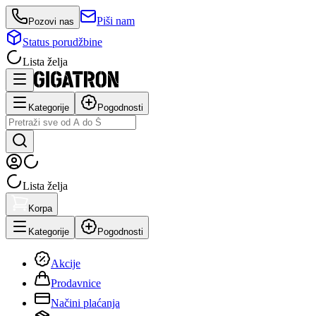
Piši nam
Pozovi nas
Status porudžbine
Lista želja
Kategorije
Pogodnosti
Lista želja
Korpa
Kategorije
Pogodnosti
Akcije
Prodavnice
Načini plaćanja