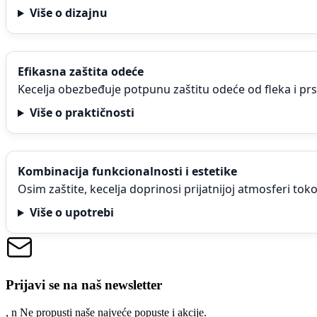
Više o dizajnu
Efikasna zaštita odeće
Kecelja obezbeđuje potpunu zaštitu odeće od fleka i prs
Više o praktičnosti
Kombinacija funkcionalnosti i estetike
Osim zaštite, kecelja doprinosi prijatnijoj atmosferi t
Više o upotrebi
Prijavi se na naš newsletter
, n
N
e propusti naše najveće popuste i akcije.