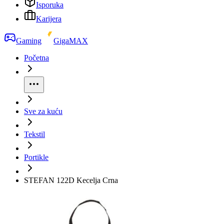
Isporuka
Karijera
Gaming
GigaMAX
Početna
Sve za kuću
Tekstil
Portikle
STEFAN 122D Kecelja Crna