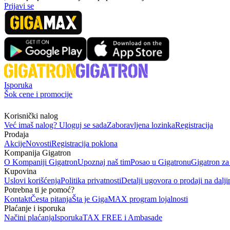
Prijavi se
Isporuka
Šok cene i promocije
Korisnički nalog
Već imaš nalog? Uloguj se sada
Zaboravljena lozinka
Registracija
Prodaja
Akcije
Novosti
Registracija poklona
Kompanija Gigatron
O Kompaniji Gigatron
Upoznaj naš tim
Posao u Gigatronu
Gigatron za
Kupovina
Uslovi korišćenja
Politika privatnosti
Detalji ugovora o prodaji na dalji
Potrebna ti je pomoć?
Kontakt
Česta pitanja
Šta je GigaMAX program lojalnosti
Plaćanje i isporuka
Načini plaćanja
Isporuka
TAX FREE i Ambasade