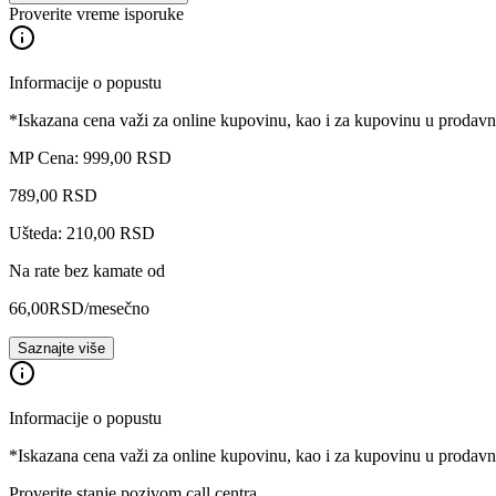
Proverite vreme isporuke
Informacije o popustu
*Iskazana cena važi za online kupovinu, kao i za kupovinu u prodav
MP Cena: 999,00 RSD
789
,
00
RSD
Ušteda: 210,00 RSD
Na rate bez kamate od
66,00
RSD
/mesečno
Saznajte više
Informacije o popustu
*Iskazana cena važi za online kupovinu, kao i za kupovinu u prodav
Proverite stanje pozivom call centra