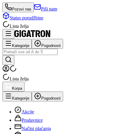
Piši nam
Pozovi nas
Status porudžbine
Lista želja
Kategorije
Pogodnosti
Lista želja
Korpa
Kategorije
Pogodnosti
Akcije
Prodavnice
Načini plaćanja