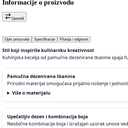
Informacije o proizvodu
Uporedi
Opis proizvoda
Specifikacije
Pitanja i odgovori
Stil koji inspiriše kulinarsku kreativnost
Kuhinjska kecelja od pamučne dezenirane tkanine spaja fu
Pamučna dezenirana tkanina
Prirodni materijal omogućava prijatno nošenje i jednos
Više o materijalu
Upečatljiv dezen i kombinacija boja
Neobične kombinacije boja i izražajan uzorak unose vedr