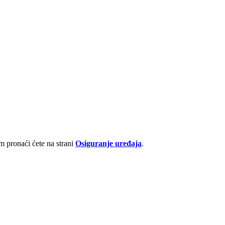
 pronaći ćete na strani
Osiguranje uređaja
.