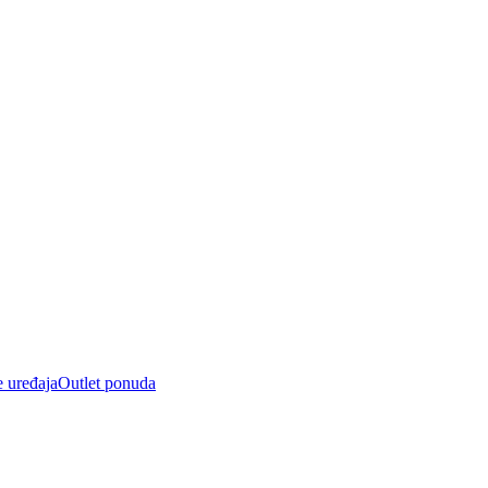
e uređaja
Outlet ponuda