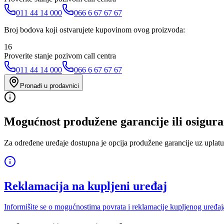
011 44 14 000
066 6 67 67 67
Broj bodova koji ostvarujete kupovinom ovog proizvoda:
16
Proverite stanje pozivom call centra
011 44 14 000
066 6 67 67 67
Pronađi u prodavnici
Mogućnost produžene garancije ili osigura
Za određene uređaje dostupna je opcija produžene garancije uz uplatu
Reklamacija na kupljeni uređaj
Informišite se o mogućnostima povrata i reklamacije kupljenog uređaj