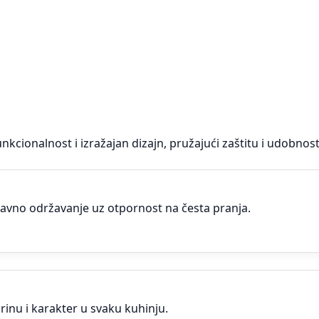
nkcionalnost i izražajan dizajn, pružajući zaštitu i udobno
tavno održavanje uz otpornost na česta pranja.
inu i karakter u svaku kuhinju.