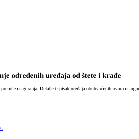
nje određenih uređaja od štete i krađe
 premije osiguranja. Detalje i spisak uređaja obuhvaćenih ovom uslugom
a.