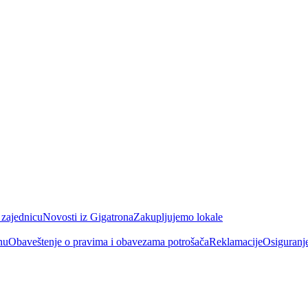
 zajednicu
Novosti iz Gigatrona
Zakupljujemo lokale
nu
Obaveštenje o pravima i obavezama potrošača
Reklamacije
Osiguranj