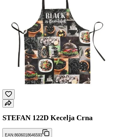
STEFAN 122D Kecelja Crna
EAN:
8606018646593