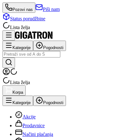
Piši nam
Pozovi nas
Status porudžbine
Lista želja
Kategorije
Pogodnosti
Lista želja
Korpa
Kategorije
Pogodnosti
Akcije
Prodavnice
Načini plaćanja