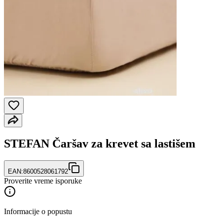
STEFAN Čaršav za krevet sa lastišem
EAN:
8600528061792
Proverite vreme isporuke
Informacije o popustu