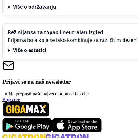
Više o održavanju
Bež nijansa za topao i neutralan izgled
Prijatna boja koja se lako kombinuje sa različitim dezen
Više o estetici
Prijavi se na naš newsletter
, n
N
e propusti naše najveće popuste i akcije.
Prijavi se