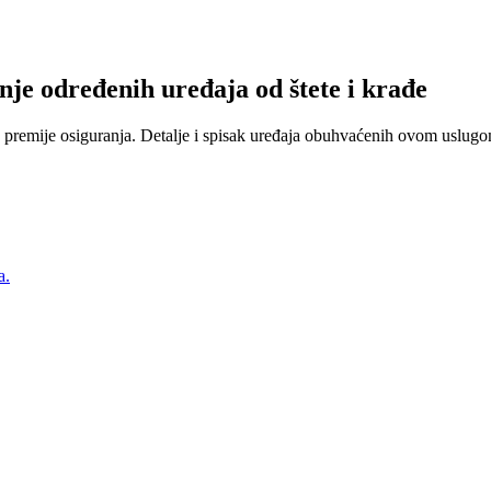
nje određenih uređaja od štete i krađe
 premije osiguranja. Detalje i spisak uređaja obuhvaćenih ovom uslugom
a.