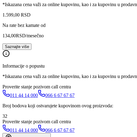
*Iskazana cena važi za online kupovinu, kao i za kupovinu u prodav
1.599
,
00
RSD
Na rate bez kamate od
134,00
RSD
/mesečno
Saznajte više
Informacije o popustu
*Iskazana cena važi za online kupovinu, kao i za kupovinu u prodav
Proverite stanje pozivom call centra
011 44 14 000
066 6 67 67 67
Broj bodova koji ostvarujete kupovinom ovog proizvoda:
32
Proverite stanje pozivom call centra
011 44 14 000
066 6 67 67 67