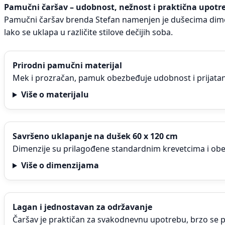
Pamučni čaršav – udobnost, nežnost i praktična upotr
Pamučni čaršav brenda Stefan namenjen je dušecima dimenzi
lako se uklapa u različite stilove dečijih soba.
Prirodni pamučni materijal
Mek i prozračan, pamuk obezbeđuje udobnost i prijatan
Više o materijalu
Savršeno uklapanje na dušek 60 x 120 cm
Dimenzije su prilagođene standardnim krevetcima i obez
Više o dimenzijama
Lagan i jednostavan za održavanje
Čaršav je praktičan za svakodnevnu upotrebu, brzo se per