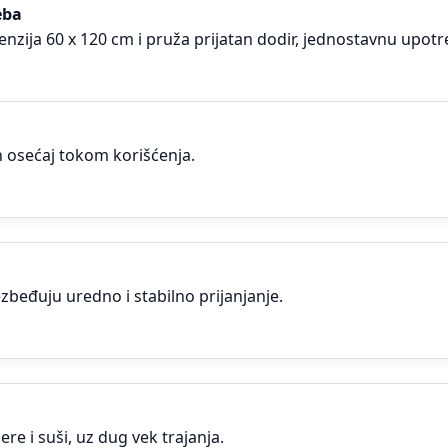
eba
ja 60 x 120 cm i pruža prijatan dodir, jednostavnu upotrebu
 osećaj tokom korišćenja.
beđuju uredno i stabilno prijanjanje.
e i suši, uz dug vek trajanja.