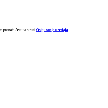
 pronaći ćete na strani
Osiguranje uređaja
.