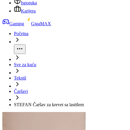
Isporuka
Karijera
Gaming
GigaMAX
Početna
Sve za kuću
Tekstil
Čaršavi
STEFAN Čaršav za krevet sa lastišem