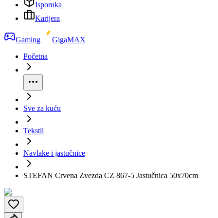
Isporuka
Karijera
Gaming
GigaMAX
Početna
Sve za kuću
Tekstil
Navlake i jastučnice
STEFAN Crvena Zvezda CZ 867-5 Jastučnica 50x70cm