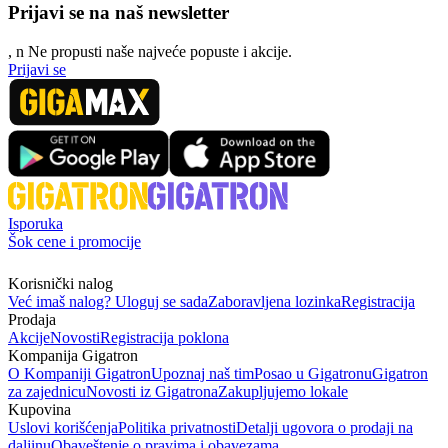
Prijavi se na naš newsletter
, n
N
e propusti naše najveće popuste i akcije.
Prijavi se
Isporuka
Šok cene i promocije
Korisnički nalog
Već imaš nalog? Uloguj se sada
Zaboravljena lozinka
Registracija
Prodaja
Akcije
Novosti
Registracija poklona
Kompanija Gigatron
O Kompaniji Gigatron
Upoznaj naš tim
Posao u Gigatronu
Gigatron
za zajednicu
Novosti iz Gigatrona
Zakupljujemo lokale
Kupovina
Uslovi korišćenja
Politika privatnosti
Detalji ugovora o prodaji na
daljinu
Obaveštenje o pravima i obavezama