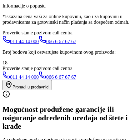
Informacije o popustu
*Iskazana cena važi za online kupovinu, kao i za kupovinu u
prodavnicama za gotovinski način plaćanja sa dospećem odmah.
Proverite stanje pozivom call centra
011 44 14 000
066 6 67 67 67
Broj bodova koji ostvarujete kupovinom ovog proizvoda:
18
Proverite stanje pozivom call centra
011 44 14 000
066 6 67 67 67
Pronađi u prodavnici
Mogućnost produžene garancije ili
osiguranje određenih uređaja od štete i
krađe
Za određene uređaje dostupna je opcija produžene garancije uz