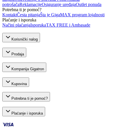
potrošača
Reklamacije
Osiguranje uređaja
Outlet ponuda
Potrebna ti je pomoć?
Kontakt
Česta pitanja
Šta je GigaMAX program lojalnosti
Plaćanje i isporuka
Načini plaćanja
Isporuka
TAX FREE i Ambasade
Korisnički nalog
Prodaja
Kompanija Gigatron
Kupovina
Potrebna ti je pomoć?
Plaćanje i isporuka