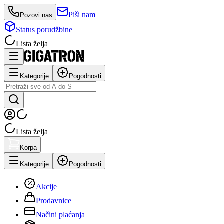
Piši nam
Pozovi nas
Status porudžbine
Lista želja
Kategorije
Pogodnosti
Lista želja
Korpa
Kategorije
Pogodnosti
Akcije
Prodavnice
Načini plaćanja