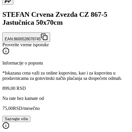
STEFAN Crvena Zvezda CZ 867-5
Jastučnica 50x70cm
EAN:
8600528078745
Proverite vreme isporuke
Informacije o popustu
*Iskazana cena važi za online kupovinu, kao i za kupovinu u
prodavnicama za gotovinski način plaćanja sa dospećem odmah.
899
,
00
RSD
Na rate bez kamate od
75,00
RSD
/mesečno
Saznajte više