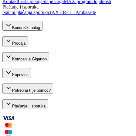
Kontakt
Česta pitanja
Šta je GigaMAX program lojalnosti
Plaćanje i isporuka
Načini plaćanja
Isporuka
TAX FREE i Ambasade
Korisnički nalog
Prodaja
Kompanija Gigatron
Kupovina
Potrebna ti je pomoć?
Plaćanje i isporuka