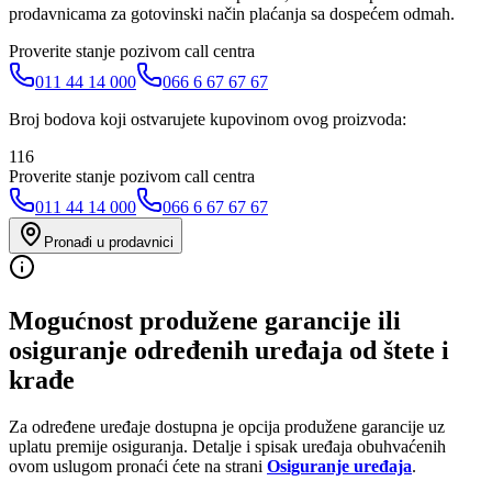
prodavnicama za gotovinski način plaćanja sa dospećem odmah.
Proverite stanje pozivom call centra
011 44 14 000
066 6 67 67 67
Broj bodova koji ostvarujete kupovinom ovog proizvoda:
116
Proverite stanje pozivom call centra
011 44 14 000
066 6 67 67 67
Pronađi u prodavnici
Mogućnost produžene garancije ili
osiguranje određenih uređaja od štete i
krađe
Za određene uređaje dostupna je opcija produžene garancije uz
uplatu premije osiguranja. Detalje i spisak uređaja obuhvaćenih
ovom uslugom pronaći ćete na strani
Osiguranje uređaja
.