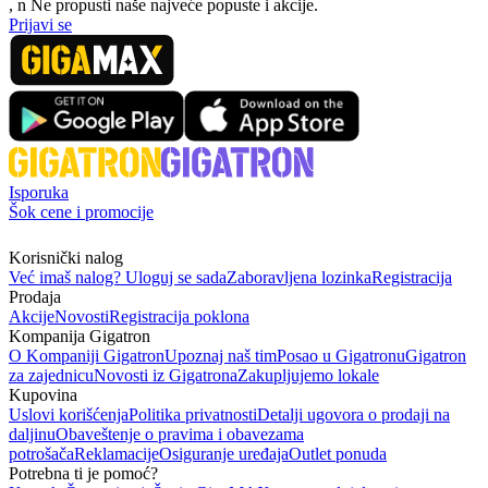
, n
N
e propusti naše najveće popuste i akcije.
Prijavi se
Isporuka
Šok cene i promocije
Korisnički nalog
Već imaš nalog? Uloguj se sada
Zaboravljena lozinka
Registracija
Prodaja
Akcije
Novosti
Registracija poklona
Kompanija Gigatron
O Kompaniji Gigatron
Upoznaj naš tim
Posao u Gigatronu
Gigatron
za zajednicu
Novosti iz Gigatrona
Zakupljujemo lokale
Kupovina
Uslovi korišćenja
Politika privatnosti
Detalji ugovora o prodaji na
daljinu
Obaveštenje o pravima i obavezama
potrošača
Reklamacije
Osiguranje uređaja
Outlet ponuda
Potrebna ti je pomoć?