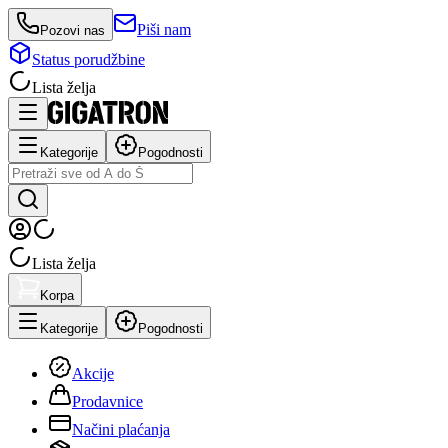
Piši nam
Pozovi nas
Status porudžbine
Lista želja
Kategorije
Pogodnosti
Lista želja
Korpa
Kategorije
Pogodnosti
Akcije
Prodavnice
Načini plaćanja