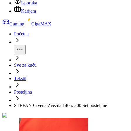
Isporuka
Karijera
Gaming
GigaMAX
Početna
Sve za kuću
Tekstil
Posteljina
STEFAN Crvena Zvezda 140 x 200 Set posteljine