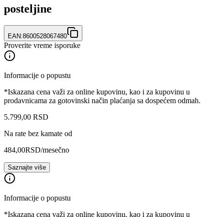
posteljine
EAN:
8600528067480
Proverite vreme isporuke
Informacije o popustu
*Iskazana cena važi za online kupovinu, kao i za kupovinu u
prodavnicama za gotovinski način plaćanja sa dospećem odmah.
5.799
,
00
RSD
Na rate bez kamate od
484,00
RSD
/mesečno
Saznajte više
Informacije o popustu
*Iskazana cena važi za online kupovinu, kao i za kupovinu u