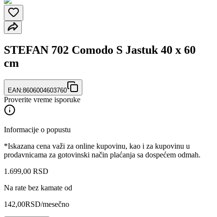
STEFAN 702 Comodo S Jastuk 40 x 60
cm
EAN:
8606004603760
Proverite vreme isporuke
Informacije o popustu
*Iskazana cena važi za online kupovinu, kao i za kupovinu u
prodavnicama za gotovinski način plaćanja sa dospećem odmah.
1.699
,
00
RSD
Na rate bez kamate od
142,00
RSD
/mesečno