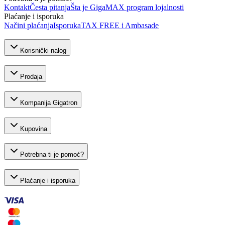
Kontakt
Česta pitanja
Šta je GigaMAX program lojalnosti
Plaćanje i isporuka
Načini plaćanja
Isporuka
TAX FREE i Ambasade
Korisnički nalog
Prodaja
Kompanija Gigatron
Kupovina
Potrebna ti je pomoć?
Plaćanje i isporuka