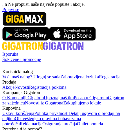
, n
N
e propusti naše najveće popuste i akcije.
Prijavi se
Isporuka
Šok cene i promocije
Korisnički nalog
Već imaš nalog? Uloguj se sada
Zaboravljena lozinka
Registracija
Prodaja
Akcije
Novosti
Registracija poklona
Kompanija Gigatron
O Kompaniji Gigatron
Upoznaj naš tim
Posao u Gigatronu
Gigatron
za zajednicu
Novosti iz Gigatrona
Zakupljujemo lokale
Kupovina
Uslovi korišćenja
Politika privatnosti
Detalji ugovora o prodaji na
daljinu
Obaveštenje o pravima i obavezama
potrošača
Reklamacije
Osiguranje uređaja
Outlet ponuda
Potrebna ti je pomoć?