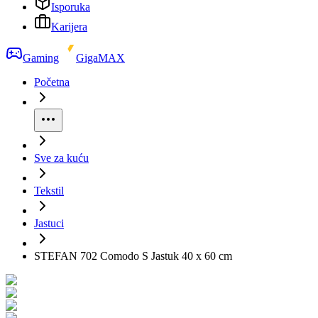
Isporuka
Karijera
Gaming
GigaMAX
Početna
Sve za kuću
Tekstil
Jastuci
STEFAN 702 Comodo S Jastuk 40 x 60 cm