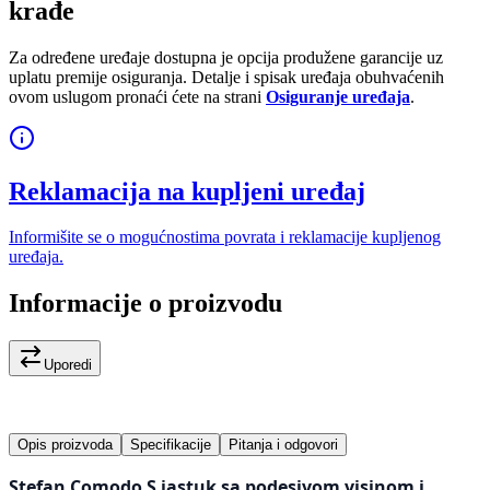
krađe
Za određene uređaje dostupna je opcija produžene garancije uz
uplatu premije osiguranja. Detalje i spisak uređaja obuhvaćenih
ovom uslugom pronaći ćete na strani
Osiguranje uređaja
.
Reklamacija na kupljeni uređaj
Informišite se o mogućnostima povrata i reklamacije kupljenog
uređaja.
Informacije o proizvodu
Uporedi
Opis proizvoda
Specifikacije
Pitanja i odgovori
Stefan Comodo S jastuk sa podesivom visinom i