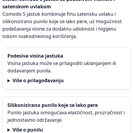
satenskom uvlakom
Comodo S jastuk kombinuje finu satensku uvlaku i
silikonizirano punilo koje se lako pere, uz mogućnost
podešavanja visine za dodatnu udobnost i higijenu
tokom svakodnevnog korišćenja.
Podesiva visina jastuka
Visina jastuka može se prilagoditi uklanjanjem ili
dodavanjem punila.
Više o prilagođavanju
Silikonizirano punilo koje se lako pere
Punilo jastuka omogućava elastičnost, prozračnost i
jednostavno održavanje.
Više o punilu