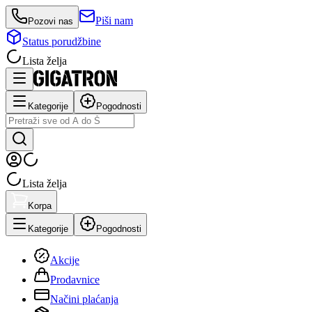
Piši nam
Pozovi nas
Status porudžbine
Lista želja
Kategorije
Pogodnosti
Lista želja
Korpa
Kategorije
Pogodnosti
Akcije
Prodavnice
Načini plaćanja