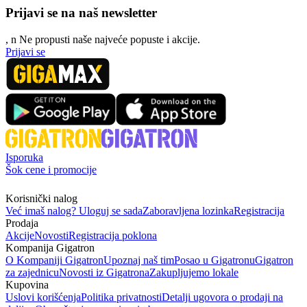
Prijavi se na naš newsletter
, n
N
e propusti naše najveće popuste i akcije.
Prijavi se
Isporuka
Šok cene i promocije
Korisnički nalog
Već imaš nalog? Uloguj se sada
Zaboravljena lozinka
Registracija
Prodaja
Akcije
Novosti
Registracija poklona
Kompanija Gigatron
O Kompaniji Gigatron
Upoznaj naš tim
Posao u Gigatronu
Gigatron
za zajednicu
Novosti iz Gigatrona
Zakupljujemo lokale
Kupovina
Uslovi korišćenja
Politika privatnosti
Detalji ugovora o prodaji na