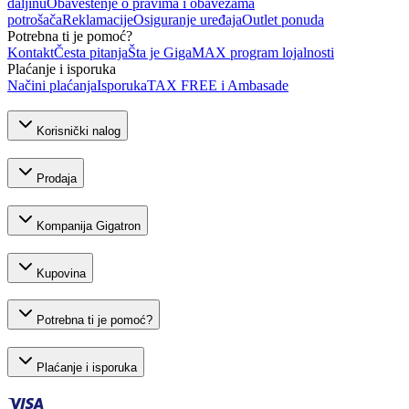
daljinu
Obaveštenje o pravima i obavezama
potrošača
Reklamacije
Osiguranje uređaja
Outlet ponuda
Potrebna ti je pomoć?
Kontakt
Česta pitanja
Šta je GigaMAX program lojalnosti
Plaćanje i isporuka
Načini plaćanja
Isporuka
TAX FREE i Ambasade
Korisnički nalog
Prodaja
Kompanija Gigatron
Kupovina
Potrebna ti je pomoć?
Plaćanje i isporuka