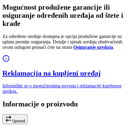
Mogućnost produžene garancije ili
osiguranje određenih uređaja od štete i
krađe
Za određene uređaje dostupna je opcija produžene garancije uz
uplatu premije osiguranja. Detalje i spisak uređaja obuhvaćenih
ovom uslugom pronaći ćete na strani
Osiguranje uređaja
.
Reklamacija na kupljeni uređaj
Informišite se o mogućnostima povrata i reklamacije kupljenog
uređaja.
Informacije o proizvodu
Uporedi