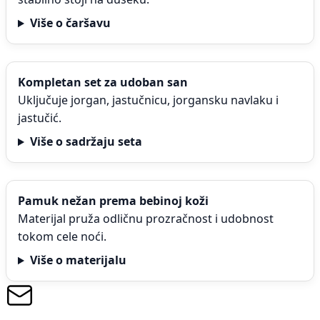
Više o čaršavu
Kompletan set za udoban san
Uključuje jorgan, jastučnicu, jorgansku navlaku i
jastučić.
Više o sadržaju seta
Pamuk nežan prema bebinoj koži
Materijal pruža odličnu prozračnost i udobnost
tokom cele noći.
Više o materijalu