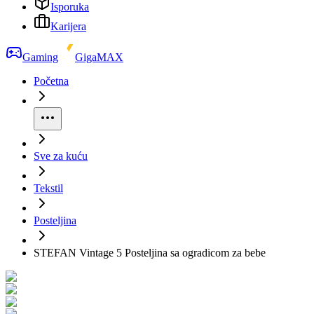
Isporuka
Karijera
Gaming
GigaMAX
Početna
Sve za kuću
Tekstil
Posteljina
STEFAN Vintage 5 Posteljina sa ogradicom za bebe