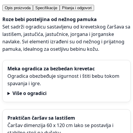
Opis proizvoda
Specifikacije
Pitanja i odgovori
Roze bebi posteljina od nežnog pamuka
Set sadrži ogradicu sastavljenu od krevetskog čaršava sa
lastišem, jastučića, jastučnice, jorgana i jorganske
navlake. Svi elementi izrađeni su od nežnog i prijatnog
pamuka, idealnog za osetljivu bebinu kožu.
Meka ogradica za bezbedan krevetac
Ogradica obezbeđuje sigurnost i štiti bebu tokom
spavanja i igre.
Više o ogradici
Praktičan čaršav sa lastišem
Čaršav dimenzija 60 x 120 cm lako se postavlja i
stabilno stoji na dušeku.