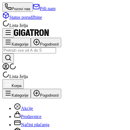
Piši nam
Pozovi nas
Status porudžbine
Lista želja
Kategorije
Pogodnosti
Lista želja
Korpa
Kategorije
Pogodnosti
Akcije
Prodavnice
Načini plaćanja