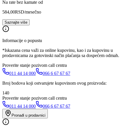
Na rate bez kamate od
584,00
RSD
/mesečno
Saznajte više
Informacije o popustu
*Iskazana cena važi za online kupovinu, kao i za kupovinu u
prodavnicama za gotovinski način plaćanja sa dospećem odmah.
Proverite stanje pozivom call centra
011 44 14 000
066 6 67 67 67
Broj bodova koji ostvarujete kupovinom ovog proizvoda:
140
Proverite stanje pozivom call centra
011 44 14 000
066 6 67 67 67
Pronađi u prodavnici