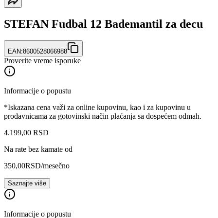
STEFAN Fudbal 12 Bademantil za decu
EAN:
8600528066988
Proverite vreme isporuke
Informacije o popustu
*Iskazana cena važi za online kupovinu, kao i za kupovinu u
prodavnicama za gotovinski način plaćanja sa dospećem odmah.
4.199
,
00
RSD
Na rate bez kamate od
350,00
RSD
/mesečno
Saznajte više
Informacije o popustu