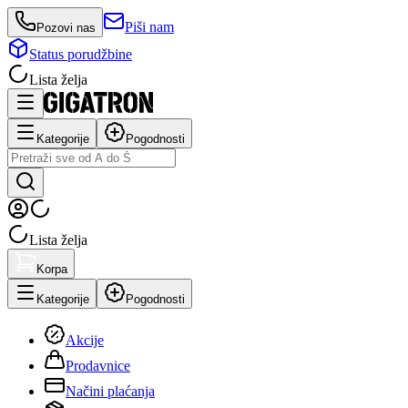
Piši nam
Pozovi nas
Status porudžbine
Lista želja
Kategorije
Pogodnosti
Lista želja
Korpa
Kategorije
Pogodnosti
Akcije
Prodavnice
Načini plaćanja