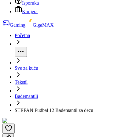
Isporuka
Karijera
Gaming
GigaMAX
Početna
Sve za kuću
Tekstil
Bademantili
STEFAN Fudbal 12 Bademantil za decu