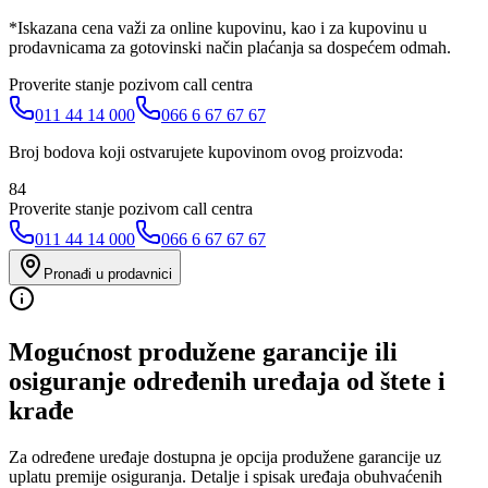
*Iskazana cena važi za online kupovinu, kao i za kupovinu u
prodavnicama za gotovinski način plaćanja sa dospećem odmah.
Proverite stanje pozivom call centra
011 44 14 000
066 6 67 67 67
Broj bodova koji ostvarujete kupovinom ovog proizvoda:
84
Proverite stanje pozivom call centra
011 44 14 000
066 6 67 67 67
Pronađi u prodavnici
Mogućnost produžene garancije ili
osiguranje određenih uređaja od štete i
krađe
Za određene uređaje dostupna je opcija produžene garancije uz
uplatu premije osiguranja. Detalje i spisak uređaja obuhvaćenih