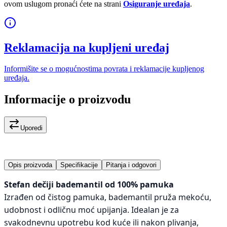
ovom uslugom pronaći ćete na strani
Osiguranje uređaja
.
Reklamacija na kupljeni uređaj
Informišite se o mogućnostima povrata i reklamacije kupljenog
uređaja.
Informacije o proizvodu
Uporedi
Opis proizvoda
Specifikacije
Pitanja i odgovori
Stefan dečiji bademantil od 100% pamuka
Izrađen od čistog pamuka, bademantil pruža mekoću,
udobnost i odličnu moć upijanja. Idealan je za
svakodnevnu upotrebu kod kuće ili nakon plivanja,