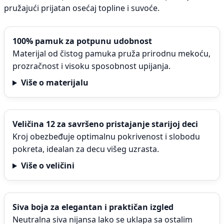
pružajući prijatan osećaj topline i suvoće.
100% pamuk za potpunu udobnost
Materijal od čistog pamuka pruža prirodnu mekoću,
prozračnost i visoku sposobnost upijanja.
Više o materijalu
Veličina 12 za savršeno pristajanje starijoj deci
Kroj obezbeđuje optimalnu pokrivenost i slobodu
pokreta, idealan za decu višeg uzrasta.
Više o veličini
Siva boja za elegantan i praktičan izgled
Neutralna siva nijansa lako se uklapa sa ostalim