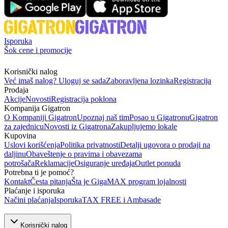
Isporuka
Šok cene i promocije
Korisnički nalog
Već imaš nalog? Uloguj se sada
Zaboravljena lozinka
Registracija
Prodaja
Akcije
Novosti
Registracija poklona
Kompanija Gigatron
O Kompaniji Gigatron
Upoznaj naš tim
Posao u Gigatronu
Gigatron
za zajednicu
Novosti iz Gigatrona
Zakupljujemo lokale
Kupovina
Uslovi korišćenja
Politika privatnosti
Detalji ugovora o prodaji na
daljinu
Obaveštenje o pravima i obavezama
potrošača
Reklamacije
Osiguranje uređaja
Outlet ponuda
Potrebna ti je pomoć?
Kontakt
Česta pitanja
Šta je GigaMAX program lojalnosti
Plaćanje i isporuka
Načini plaćanja
Isporuka
TAX FREE i Ambasade
Korisnički nalog