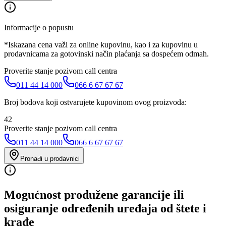
Informacije o popustu
*Iskazana cena važi za online kupovinu, kao i za kupovinu u
prodavnicama za gotovinski način plaćanja sa dospećem odmah.
Proverite stanje pozivom call centra
011 44 14 000
066 6 67 67 67
Broj bodova koji ostvarujete kupovinom ovog proizvoda:
42
Proverite stanje pozivom call centra
011 44 14 000
066 6 67 67 67
Pronađi u prodavnici
Mogućnost produžene garancije ili
osiguranje određenih uređaja od štete i
krađe