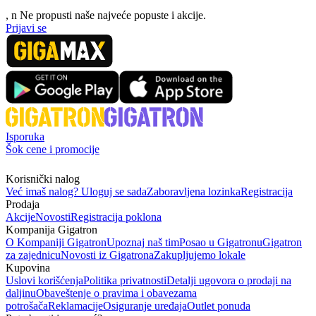
, n
N
e propusti naše najveće popuste i akcije.
Prijavi se
Isporuka
Šok cene i promocije
Korisnički nalog
Već imaš nalog? Uloguj se sada
Zaboravljena lozinka
Registracija
Prodaja
Akcije
Novosti
Registracija poklona
Kompanija Gigatron
O Kompaniji Gigatron
Upoznaj naš tim
Posao u Gigatronu
Gigatron
za zajednicu
Novosti iz Gigatrona
Zakupljujemo lokale
Kupovina
Uslovi korišćenja
Politika privatnosti
Detalji ugovora o prodaji na
daljinu
Obaveštenje o pravima i obavezama
potrošača
Reklamacije
Osiguranje uređaja
Outlet ponuda