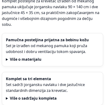
Komplet posteljine za krevetac izrađen od mekanog
pamuka uključuje jorgansku navlaku 90 × 140 cm i dve
jastučnice 45 × 35 cm, sa praktičnim zakopčavanjem na
dugmiće i višebojnim dizajnom pogodnim za dečiju
sobu.
Pamučna posteljina prijatna za bebinu kožu
Set je izrađen od mekanog pamuka koji pruža
udobnost i dobru ventilaciju tokom spavanja.
Više o materijalu
Komplet sa tri elementa
Set sadrži jorgansku navlaku i dve jastučnice
standardnih dimenzija za krevetac.
Više o sadržaju kompleta