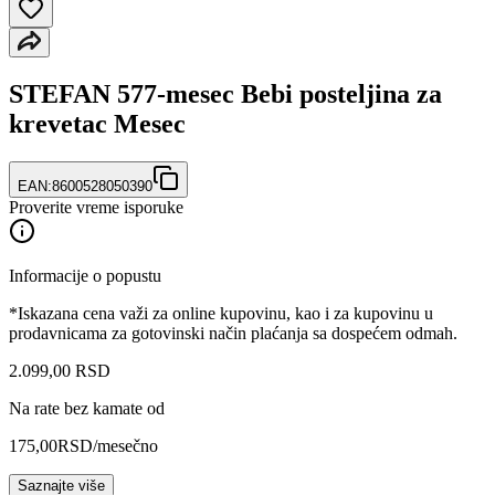
STEFAN 577-mesec Bebi posteljina za
krevetac Mesec
EAN:
8600528050390
Proverite vreme isporuke
Informacije o popustu
*Iskazana cena važi za online kupovinu, kao i za kupovinu u
prodavnicama za gotovinski način plaćanja sa dospećem odmah.
2.099
,
00
RSD
Na rate bez kamate od
175,00
RSD
/mesečno
Saznajte više