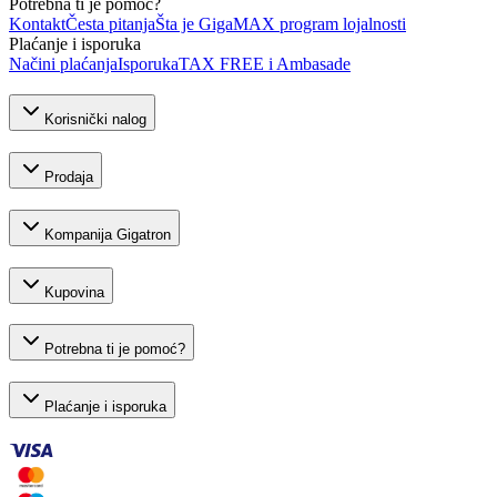
Potrebna ti je pomoć?
Kontakt
Česta pitanja
Šta je GigaMAX program lojalnosti
Plaćanje i isporuka
Načini plaćanja
Isporuka
TAX FREE i Ambasade
Korisnički nalog
Prodaja
Kompanija Gigatron
Kupovina
Potrebna ti je pomoć?
Plaćanje i isporuka