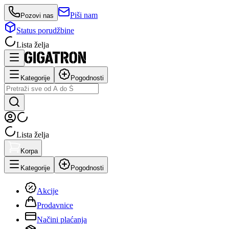
Piši nam
Pozovi nas
Status porudžbine
Lista želja
Kategorije
Pogodnosti
Lista želja
Korpa
Kategorije
Pogodnosti
Akcije
Prodavnice
Načini plaćanja