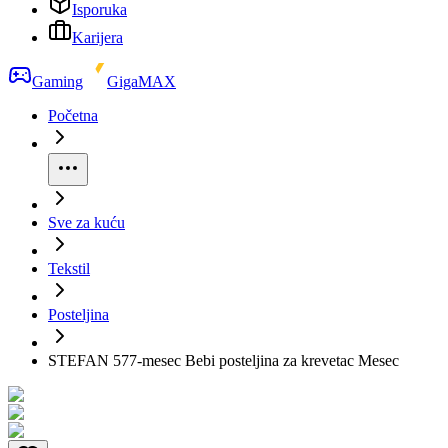
Isporuka
Karijera
Gaming
GigaMAX
Početna
Sve za kuću
Tekstil
Posteljina
STEFAN 577-mesec Bebi posteljina za krevetac Mesec