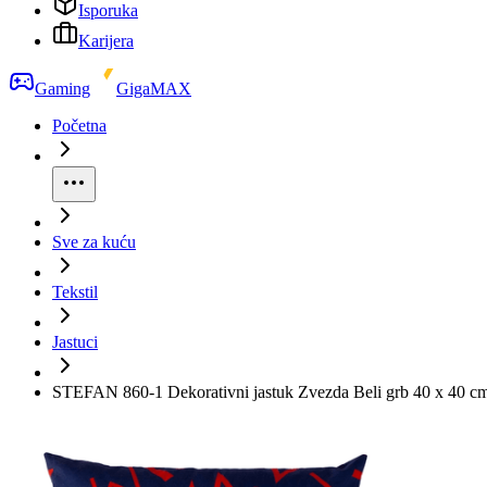
Isporuka
Karijera
Gaming
GigaMAX
Početna
Sve za kuću
Tekstil
Jastuci
STEFAN 860-1 Dekorativni jastuk Zvezda Beli grb 40 x 40 c