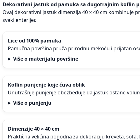
Dekorativni jastuk od pamuka sa dugotrajnim koflin 
Ovaj dekorativni jastuk dimenzija 40 × 40 cm kombinuje pr
svaki enterijer.
Lice od 100% pamuka
Pamučna površina pruža prirodnu mekoću i prijatan ose
Više o materijalu površine
Koflin punjenje koje čuva oblik
Unutrašnje punjenje obezbeđuje da jastuk ostane volum
Više o punjenju
Dimenzije 40 × 40 cm
Praktična veličina pogodna za dekoraciju kreveta, sofa, fo