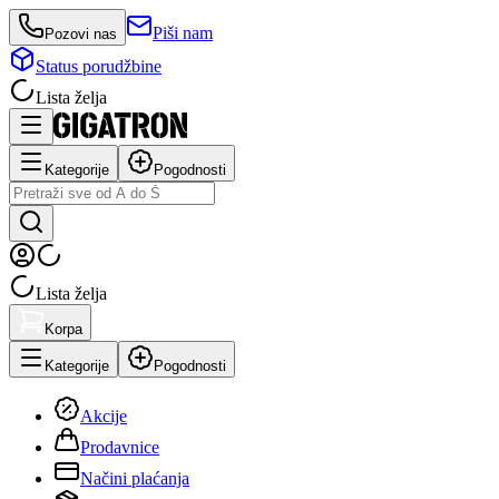
Piši nam
Pozovi nas
Status porudžbine
Lista želja
Kategorije
Pogodnosti
Lista želja
Korpa
Kategorije
Pogodnosti
Akcije
Prodavnice
Načini plaćanja