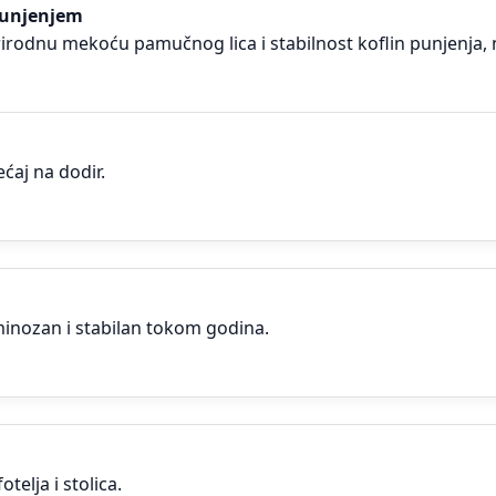
punjenjem
irodnu mekoću pamučnog lica i stabilnost koflin punjenja, n
ćaj na dodir.
inozan i stabilan tokom godina.
telja i stolica.