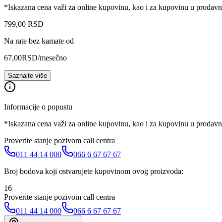
*Iskazana cena važi za online kupovinu, kao i za kupovinu u prodav
799
,
00
RSD
Na rate bez kamate od
67,00
RSD
/mesečno
Saznajte više
Informacije o popustu
*Iskazana cena važi za online kupovinu, kao i za kupovinu u prodav
Proverite stanje pozivom call centra
011 44 14 000
066 6 67 67 67
Broj bodova koji ostvarujete kupovinom ovog proizvoda:
16
Proverite stanje pozivom call centra
011 44 14 000
066 6 67 67 67