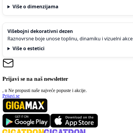
Više o dimenzijama
Višebojni dekorativni dezen
Raznovrsne boje unose toplinu, dinamiku i vizuelni akce
Više o estetici
Prijavi se na naš newsletter
, n
N
e propusti naše najveće popuste i akcije.
Prijavi se