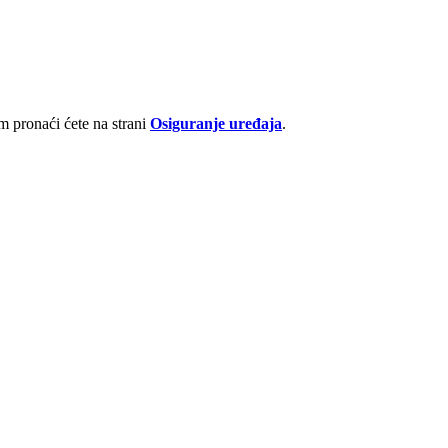
 pronaći ćete na strani
Osiguranje uređaja
.