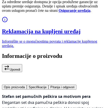
Za određene uređaje dostupna je opcija produžene garancije uz
uplatu premije osiguranja. Detalje i spisak uređaja obuhvaćenih
ovom uslugom pronaći ćete na strani
Osiguranje uređaja
.
Reklamacija na kupljeni uređaj
Informišite se o mogućnostima povrata i reklamacije kupljenog
uređaja.
Informacije o proizvodu
Uporedi
Opis proizvoda
Specifikacije
Pitanja i odgovori
Stefan set pamučnih peškira sa motivom pera
Elegantan set dva pamučna peškira donosi spoj