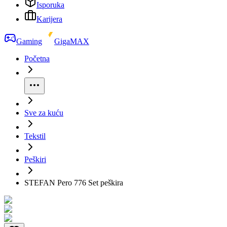
Isporuka
Karijera
Gaming
GigaMAX
Početna
Sve za kuću
Tekstil
Peškiri
STEFAN Pero 776 Set peškira