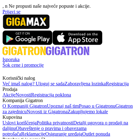
, n
N
e propusti naše najveće popuste i akcije.
Prijavi se
Isporuka
Šok cene i promocije
Korisnički nalog
Već imaš nalog? Uloguj se sada
Zaboravljena lozinka
Registracija
Prodaja
Akcije
Novosti
Registracija poklona
Kompanija Gigatron
O Kompaniji Gigatron
Upoznaj naš tim
Posao u Gigatronu
Gigatron
za zajednicu
Novosti iz Gigatrona
Zakupljujemo lokale
Kupovina
Uslovi korišćenja
Politika privatnosti
Detalji ugovora o prodaji na
daljinu
Obaveštenje o pravima i obavezama
potrošača
Reklamacije
Osiguranje uređaja
Outlet ponuda