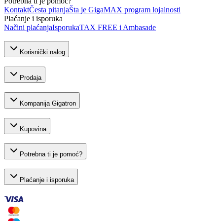
Potrebna ti je pomoć?
Kontakt
Česta pitanja
Šta je GigaMAX program lojalnosti
Plaćanje i isporuka
Načini plaćanja
Isporuka
TAX FREE i Ambasade
Korisnički nalog
Prodaja
Kompanija Gigatron
Kupovina
Potrebna ti je pomoć?
Plaćanje i isporuka