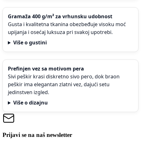
Gramaža 400 g/m² za vrhunsku udobnost
Gusta i kvalitetna tkanina obezbeđuje visoku moć
upijanja i osećaj luksuza pri svakoj upotrebi.
Više o gustini
Prefinjen vez sa motivom pera
Sivi peškir krasi diskretno sivo pero, dok braon
peškir ima elegantan zlatni vez, dajući setu
jedinstven izgled.
Više o dizajnu
Prijavi se na naš newsletter