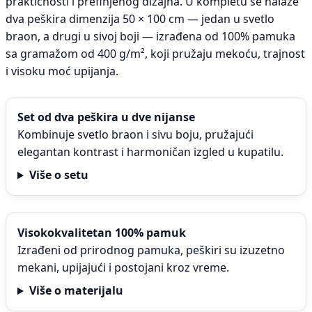
praktičnosti i prefinjenog dizajna. U kompletu se nalaze
dva peškira dimenzija 50 × 100 cm — jedan u svetlo
braon, a drugi u sivoj boji — izrađena od 100% pamuka
sa gramažom od 400 g/m², koji pružaju mekoću, trajnost
i visoku moć upijanja.
Set od dva peškira u dve nijanse
Kombinuje svetlo braon i sivu boju, pružajući
elegantan kontrast i harmoničan izgled u kupatilu.
Više o setu
Visokokvalitetan 100% pamuk
Izrađeni od prirodnog pamuka, peškiri su izuzetno
mekani, upijajući i postojani kroz vreme.
Više o materijalu