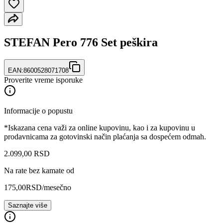
STEFAN Pero 776 Set peškira
EAN:
8600528071708
Proverite vreme isporuke
Informacije o popustu
*Iskazana cena važi za online kupovinu, kao i za kupovinu u
prodavnicama za gotovinski način plaćanja sa dospećem odmah.
2.099
,
00
RSD
Na rate bez kamate od
175,00
RSD
/mesečno
Saznajte više