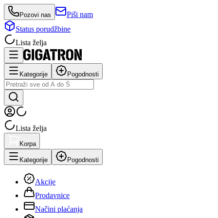
Piši nam
Pozovi nas
Status porudžbine
Lista želja
Kategorije
Pogodnosti
Lista želja
Korpa
Kategorije
Pogodnosti
Akcije
Prodavnice
Načini plaćanja