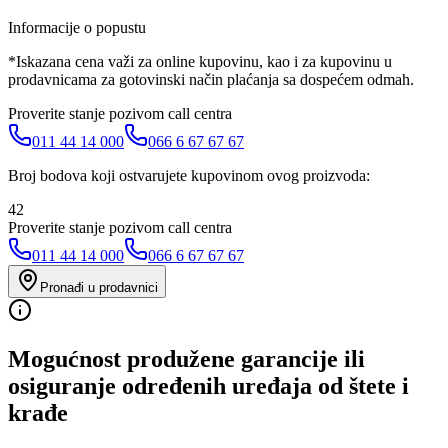
Informacije o popustu
*Iskazana cena važi za online kupovinu, kao i za kupovinu u
prodavnicama za gotovinski način plaćanja sa dospećem odmah.
Proverite stanje pozivom call centra
011 44 14 000
066 6 67 67 67
Broj bodova koji ostvarujete kupovinom ovog proizvoda:
42
Proverite stanje pozivom call centra
011 44 14 000
066 6 67 67 67
Pronađi u prodavnici
Mogućnost produžene garancije ili
osiguranje određenih uređaja od štete i
krađe