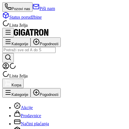
Piši nam
Pozovi nas
Status porudžbine
Lista želja
Kategorije
Pogodnosti
Lista želja
Korpa
Kategorije
Pogodnosti
Akcije
Prodavnice
Načini plaćanja