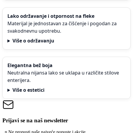
Lako održavanje i otpornost na fleke
Materijal je jednostavan za čišćenje i pogodan za
svakodnevnu upotrebu.
Više o održavanju
Elegantna bež boja
Neutralna nijansa lako se uklapa u različite stilove
enterijera.
Više o estetici
Prijavi se na naš newsletter
, n
N
e propusti naše najveće popuste i akcije.