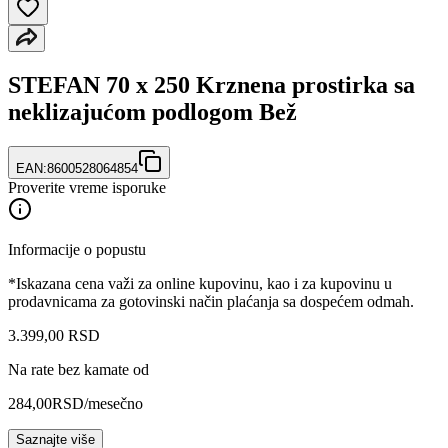
STEFAN 70 x 250 Krznena prostirka sa
neklizajućom podlogom Bež
EAN:
8600528064854
Proverite vreme isporuke
Informacije o popustu
*Iskazana cena važi za online kupovinu, kao i za kupovinu u
prodavnicama za gotovinski način plaćanja sa dospećem odmah.
3.399
,
00
RSD
Na rate bez kamate od
284,00
RSD
/mesečno
Saznajte više