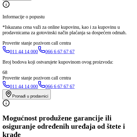
Informacije o popustu
*Iskazana cena važi za online kupovinu, kao i za kupovinu u
prodavnicama za gotovinski način plaćanja sa dospećem odmah.
Proverite stanje pozivom call centra
011 44 14 000
066 6 67 67 67
Broj bodova koji ostvarujete kupovinom ovog proizvoda:
68
Proverite stanje pozivom call centra
011 44 14 000
066 6 67 67 67
Pronađi u prodavnici
Mogućnost produžene garancije ili
osiguranje određenih uređaja od štete i
krađe