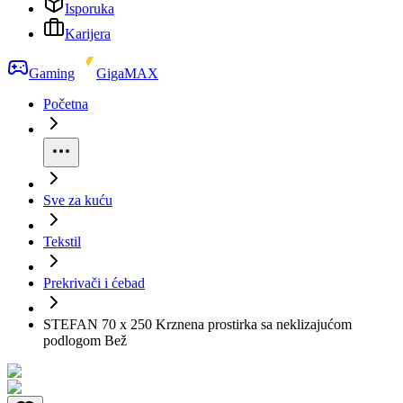
Isporuka
Karijera
Gaming
GigaMAX
Početna
Sve za kuću
Tekstil
Prekrivači i ćebad
STEFAN 70 x 250 Krznena prostirka sa neklizajućom
podlogom Bež