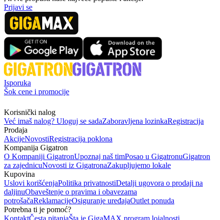
Prijavi se
Isporuka
Šok cene i promocije
Korisnički nalog
Već imaš nalog? Uloguj se sada
Zaboravljena lozinka
Registracija
Prodaja
Akcije
Novosti
Registracija poklona
Kompanija Gigatron
O Kompaniji Gigatron
Upoznaj naš tim
Posao u Gigatronu
Gigatron
za zajednicu
Novosti iz Gigatrona
Zakupljujemo lokale
Kupovina
Uslovi korišćenja
Politika privatnosti
Detalji ugovora o prodaji na
daljinu
Obaveštenje o pravima i obavezama
potrošača
Reklamacije
Osiguranje uređaja
Outlet ponuda
Potrebna ti je pomoć?
Kontakt
Česta pitanja
Šta je GigaMAX program lojalnosti