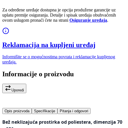
Za određene uređaje dostupna je opcija produžene garancije uz
uplatu premije osiguranja. Detalje i spisak uređaja obuhvaćenih
ovom uslugom pronaći ćete na strani
Osiguranje uređaja
.
Reklamacija na kupljeni uređaj
Informišite se o mogućnostima povrata i reklamacije kupljenog
uređaja.
Informacije o proizvodu
Uporedi
Opis proizvoda
Specifikacije
Pitanja i odgovori
Bež neklizajuća prostirka od poliestera, dimenzija 70