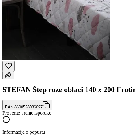
STEFAN Štep roze oblaci 140 x 200 Frotir
EAN:
8600528036097
Proverite vreme isporuke
Informacije o popustu