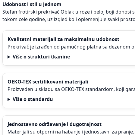
Udobnost i stil u jednom
Stefan frotirski prekrivač Oblak u roze i beloj boji donosi
tokom cele godine, uz izgled koji oplemenjuje svaki prosto
Kvalitetni materijali za maksimalnu udobnost
Prekrivač je izrađen od pamučnog platna sa dezenom oblak
Više o strukturi tkanine
OEKO-TEX sertifikovani materijali
Proizveden u skladu sa OEKO-TEX standardom, koji garan
Više o standardu
Jednostavno održavanje i dugotrajnost
Materijali su otporni na habanje i jednostavni za pranje.