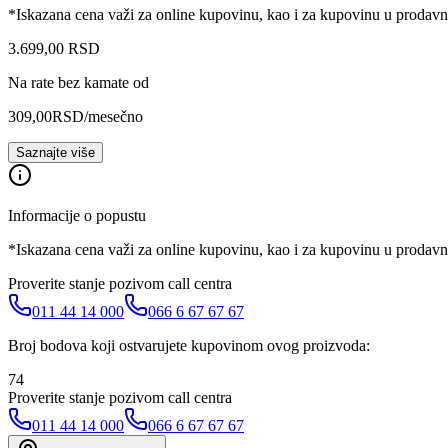
*Iskazana cena važi za online kupovinu, kao i za kupovinu u prodav
3.699
,
00
RSD
Na rate bez kamate od
309,00
RSD
/mesečno
Saznajte više
Informacije o popustu
*Iskazana cena važi za online kupovinu, kao i za kupovinu u prodav
Proverite stanje pozivom call centra
011 44 14 000
066 6 67 67 67
Broj bodova koji ostvarujete kupovinom ovog proizvoda:
74
Proverite stanje pozivom call centra
011 44 14 000
066 6 67 67 67