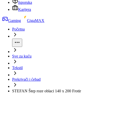
Isporuka
Karijera
Gaming
GigaMAX
Početna
Sve za kuću
Tekstil
Prekrivači i ćebad
STEFAN Štep roze oblaci 140 x 200 Frotir