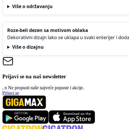
Više o održavanju
Roze-beli dezen sa motivom oblaka
Dekorativni dizajn lako se uklapa u svaki enterijer i doda
Više o dizajnu
Prijavi se na naš newsletter
, n
N
e propusti naše najveće popuste i akcije.
Prijavi se