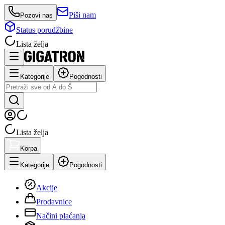
Piši nam
Pozovi nas
Status porudžbine
Lista želja
Kategorije
Pogodnosti
Lista želja
Korpa
Kategorije
Pogodnosti
Akcije
Prodavnice
Načini plaćanja