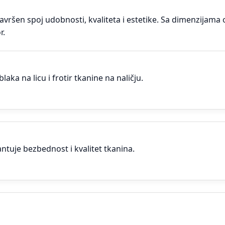
 savršen spoj udobnosti, kvaliteta i estetike. Sa dimenzijam
r.
a na licu i frotir tkanine na naličju.
tuje bezbednost i kvalitet tkanina.