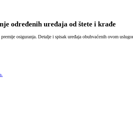
nje određenih uređaja od štete i krađe
 premije osiguranja. Detalje i spisak uređaja obuhvaćenih ovom uslugom
a.