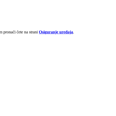
 pronaći ćete na strani
Osiguranje uređaja
.