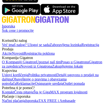
Isporuka
Šok cene i promocije
Korisnički nalog
Već imaš nalog? Uloguj se sada
Zaboravljena lozinka
Registracija
Prodaja
Akcije
Novosti
Registracija poklona
Kompanija Gigatron
O Kompaniji Gigatron
Upoznaj naš tim
Posao u Gigatronu
Gigatron
za zajednicu
Novosti iz Gigatrona
Zakupljujemo lokale
Kupovina
Uslovi korišćenja
Politika privatnosti
Detalji ugovora o prodaji na
daljinu
Obaveštenje o pravima i obavezama
potrošača
Reklamacije
Osiguranje uređaja
Outlet ponuda
Potrebna ti je pomoć?
Kontakt
Česta pitanja
Šta je GigaMAX program lojalnosti
Plaćanje i isporuka
Načini plaćanja
Isporuka
TAX FREE i Ambasade