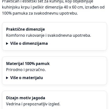
Praktičan i estetski set za kuhinju, koji objedinjuje
kuhinjsku krpu i peškir dimenzija 40 x 60 cm, izrađen od
100% pamuka za svakodnevnu upotrebu.
Praktične dimenzije
Komforno rukovanje i svakodnevna upotreba.
Više o dimenzijama
Materijal 100% pamuk
Prirodno i prozračno.
Više o materijalu
Dizajn motiv jagoda
Vedrina i prepoznatljiv izgled.