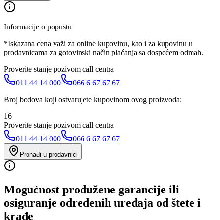
Informacije o popustu
*Iskazana cena važi za online kupovinu, kao i za kupovinu u
prodavnicama za gotovinski način plaćanja sa dospećem odmah.
Proverite stanje pozivom call centra
011 44 14 000
066 6 67 67 67
Broj bodova koji ostvarujete kupovinom ovog proizvoda:
16
Proverite stanje pozivom call centra
011 44 14 000
066 6 67 67 67
Pronađi u prodavnici
Mogućnost produžene garancije ili
osiguranje određenih uređaja od štete i
krađe