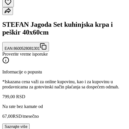
STEFAN Jagoda Set kuhinjska krpa i
peškir 40x60cm
EAN:
8600528081301
Proverite vreme isporuke
Informacije o popustu
*Iskazana cena važi za online kupovinu, kao i za kupovinu u
prodavnicama za gotovinski način plaćanja sa dospećem odmah.
799
,
00
RSD
Na rate bez kamate od
67,00
RSD
/mesečno
Saznajte više