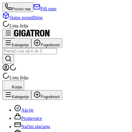
Piši nam
Pozovi nas
Status porudžbine
Lista želja
Kategorije
Pogodnosti
Lista želja
Korpa
Kategorije
Pogodnosti
Akcije
Prodavnice
Načini plaćanja