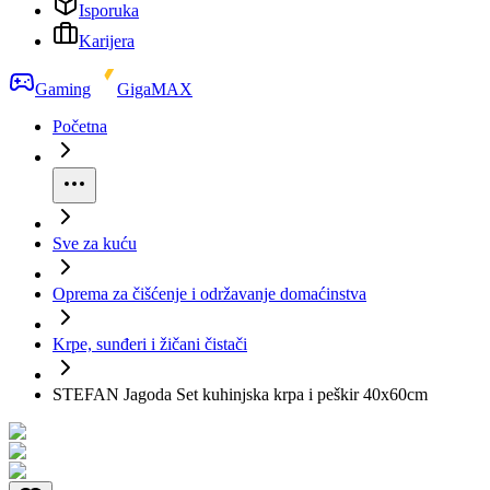
Isporuka
Karijera
Gaming
GigaMAX
Početna
Sve za kuću
Oprema za čišćenje i održavanje domaćinstva
Krpe, sunđeri i žičani čistači
STEFAN Jagoda Set kuhinjska krpa i peškir 40x60cm