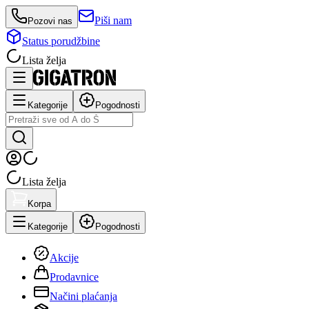
Piši nam
Pozovi nas
Status porudžbine
Lista želja
Kategorije
Pogodnosti
Lista želja
Korpa
Kategorije
Pogodnosti
Akcije
Prodavnice
Načini plaćanja