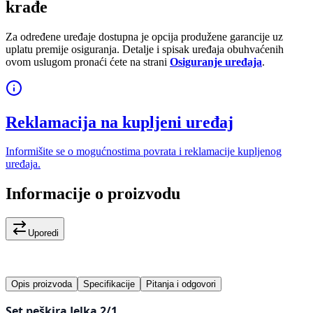
krađe
Za određene uređaje dostupna je opcija produžene garancije uz
uplatu premije osiguranja. Detalje i spisak uređaja obuhvaćenih
ovom uslugom pronaći ćete na strani
Osiguranje uređaja
.
Reklamacija na kupljeni uređaj
Informišite se o mogućnostima povrata i reklamacije kupljenog
uređaja.
Informacije o proizvodu
Uporedi
Opis proizvoda
Specifikacije
Pitanja i odgovori
Set peškira Jelka 2/1