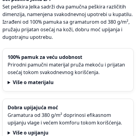
Set peškira Jelka sadrži dva pamučna peškira različitih
dimenzija, namenjena svakodnevnoj upotrebi u kupatilu.
Izrađeni od 100% pamuka sa gramaturom od 380 g/m²,
pružaju prijatan osećaj na koži, dobru moć upijanja i
dugotrajnu upotrebu.
100% pamuk za veću udobnost
Prirodni pamučni materijal pruža mekoću i prijatan
osećaj tokom svakodnevnog korišćenja.
Više o materijalu
Dobra upijajuća moć
Gramatura od 380 g/m² doprinosi efikasnom
upijanju vlage i većem komforu tokom korišćenja.
Više o upijanju