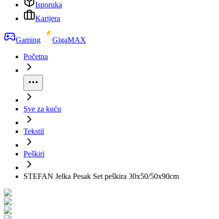
Isporuka
Karijera
Gaming
GigaMAX
Početna
Sve za kuću
Tekstil
Peškiri
STEFAN Jelka Pesak Set peškira 30x50/50x90cm