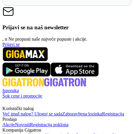
Prijavi se na naš newsletter
, n
N
e propusti naše najveće popuste i akcije.
Prijavi se
Isporuka
Šok cene i promocije
Korisnički nalog
Već imaš nalog? Uloguj se sada
Zaboravljena lozinka
Registracija
Prodaja
Akcije
Novosti
Registracija poklona
Kompanija Gigatron