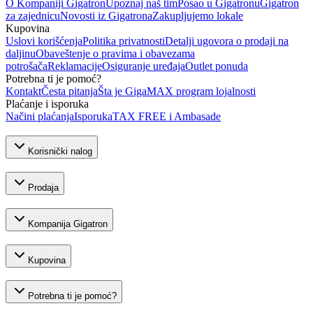
O Kompaniji Gigatron
Upoznaj naš tim
Posao u Gigatronu
Gigatron
za zajednicu
Novosti iz Gigatrona
Zakupljujemo lokale
Kupovina
Uslovi korišćenja
Politika privatnosti
Detalji ugovora o prodaji na
daljinu
Obaveštenje o pravima i obavezama
potrošača
Reklamacije
Osiguranje uređaja
Outlet ponuda
Potrebna ti je pomoć?
Kontakt
Česta pitanja
Šta je GigaMAX program lojalnosti
Plaćanje i isporuka
Načini plaćanja
Isporuka
TAX FREE i Ambasade
Korisnički nalog
Prodaja
Kompanija Gigatron
Kupovina
Potrebna ti je pomoć?