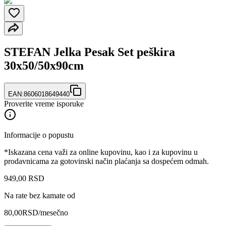
STEFAN Jelka Pesak Set peškira
30x50/50x90cm
EAN:
8606018649440
Proverite vreme isporuke
Informacije o popustu
*Iskazana cena važi za online kupovinu, kao i za kupovinu u
prodavnicama za gotovinski način plaćanja sa dospećem odmah.
949
,
00
RSD
Na rate bez kamate od
80,00
RSD
/mesečno