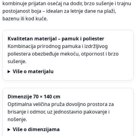
kombinuje prijatan osećaj na dodir, brzo sušenje i trajnu
postojanost boja – idealan za letnje dane na plaži,
bazenu ili kod kuće.
Kvalitetan materijal – pamuk i poliester
Kombinacija prirodnog pamuka i izdržljivog
poliestera obezbeđuje mekoću, otpornost i brzo
sušenje.
Više o materijalu
Dimenzije 70 × 140 cm
Optimalna veličina pruža dovoljno prostora za
brisanje i odmor, uz jednostavno pakovanje i
nošenje.
Više o dimenzijama