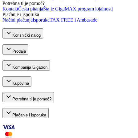
Potrebna ti je pomoć?
Kontakt
Česta pitanja
Šta je GigaMAX program lojalnosti
Plaćanje i isporuka
Načini plaćanja
Isporuka
TAX FREE i Ambasade
Korisnički nalog
Prodaja
Kompanija Gigatron
Kupovina
Potrebna ti je pomoć?
Plaćanje i isporuka