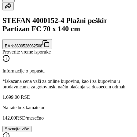
STEFAN 4000152-4 Plažni peškir
Partizan FC 70 x 140 cm
EAN:
8600528062508
Proverite vreme isporuke
Informacije o popustu
*Iskazana cena važi za online kupovinu, kao i za kupovinu u
prodavnicama za gotovinski način plaćanja sa dospećem odmah.
1.699
,
00
RSD
Na rate bez kamate od
142,00
RSD
/mesečno
Saznajte više