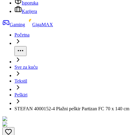
Isporuka
Karijera
Gaming
GigaMAX
Početna
Sve za kuću
Tekstil
Peškiri
STEFAN 4000152-4 Plažni peškir Partizan FC 70 x 140 cm