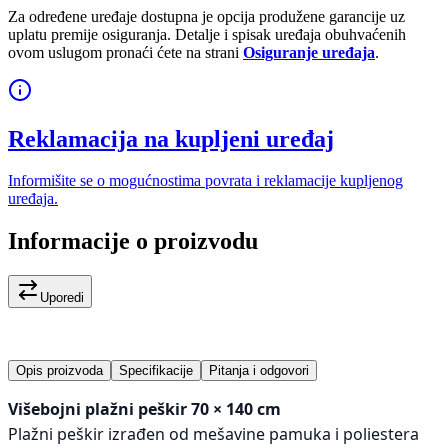
Za određene uređaje dostupna je opcija produžene garancije uz
uplatu premije osiguranja. Detalje i spisak uređaja obuhvaćenih
ovom uslugom pronaći ćete na strani
Osiguranje uređaja
.
Reklamacija na kupljeni uređaj
Informišite se o mogućnostima povrata i reklamacije kupljenog
uređaja.
Informacije o proizvodu
Uporedi
Opis proizvoda
Specifikacije
Pitanja i odgovori
Višebojni plažni peškir 70 × 140 cm
Plažni peškir izrađen od mešavine pamuka i poliestera