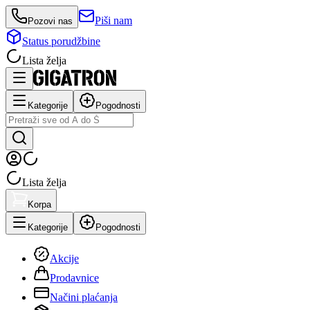
Piši nam
Pozovi nas
Status porudžbine
Lista želja
Kategorije
Pogodnosti
Lista želja
Korpa
Kategorije
Pogodnosti
Akcije
Prodavnice
Načini plaćanja