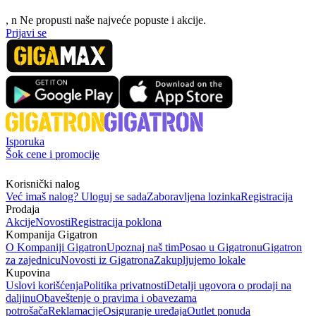
, n
N
e propusti naše najveće popuste i akcije.
Prijavi se
Isporuka
Šok cene i promocije
Korisnički nalog
Već imaš nalog? Uloguj se sada
Zaboravljena lozinka
Registracija
Prodaja
Akcije
Novosti
Registracija poklona
Kompanija Gigatron
O Kompaniji Gigatron
Upoznaj naš tim
Posao u Gigatronu
Gigatron
za zajednicu
Novosti iz Gigatrona
Zakupljujemo lokale
Kupovina
Uslovi korišćenja
Politika privatnosti
Detalji ugovora o prodaji na
daljinu
Obaveštenje o pravima i obavezama
potrošača
Reklamacije
Osiguranje uređaja
Outlet ponuda