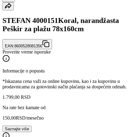
STEFAN 4000151Koral, narandžasta
Peškir za plažu 78x160cm
EAN:
8600528081356
Proverite vreme isporuke
Informacije o popustu
*Iskazana cena važi za online kupovinu, kao i za kupovinu u
prodavnicama za gotovinski način plaćanja sa dospećem odmah.
1.799
,
00
RSD
Na rate bez kamate od
150,00
RSD
/mesečno
Saznajte više