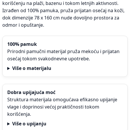
korišćenju na plaži, bazenu i tokom letnjih aktivnosti.
Izrađen od 100% pamuka, pruža prijatan osećaj na koži,
dok dimenzije 78 x 160 cm nude dovoljno prostora za
odmor i opuštanje.
100% pamuk
Prirodni pamučni materijal pruža mekoću i prijatan
osećaj tokom svakodnevne upotrebe.
Više o materijalu
Dobra upijajuća moć
Struktura materijala omogućava efikasno upijanje
vlage i doprinosi većoj praktičnosti tokom
korišćenja.
Više o upijanju