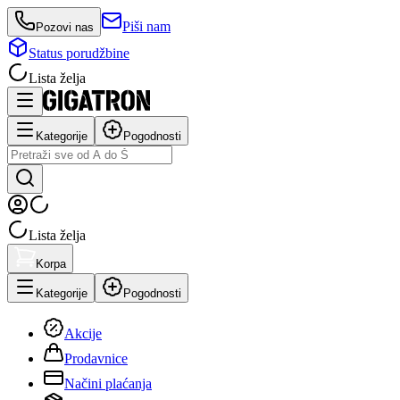
Piši nam
Pozovi nas
Status porudžbine
Lista želja
Kategorije
Pogodnosti
Lista želja
Korpa
Kategorije
Pogodnosti
Akcije
Prodavnice
Načini plaćanja