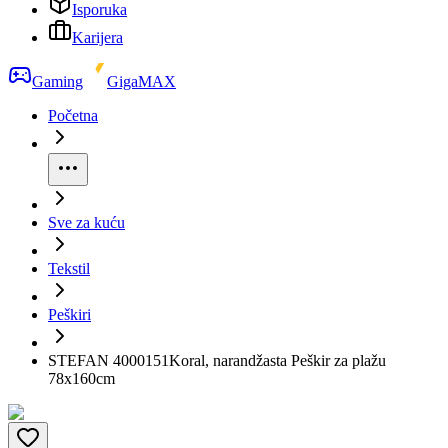
Isporuka
Karijera
Gaming
GigaMAX
Početna
Sve za kuću
Tekstil
Peškiri
STEFAN 4000151Koral, narandžasta Peškir za plažu
78x160cm