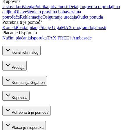
Kupovina
Uslovi korišćenja
Politika privatnosti
Detalji ugovora o prodaji na
daljinu
Obaveštenje o pravima i obavezama
potrošača
Reklamacije
Osiguranje uređaja
Outlet ponuda
Potrebna ti je pomoć?
Kontakt
Česta pitanja
Šta je GigaMAX program lojalnosti
Plaćanje i isporuka
Načini plaćanja
Isporuka
TAX FREE i Ambasade
Korisnički nalog
Prodaja
Kompanija Gigatron
Kupovina
Potrebna ti je pomoć?
Plaćanje i isporuka