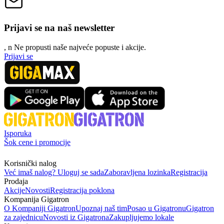
Prijavi se na naš newsletter
, n
N
e propusti naše najveće popuste i akcije.
Prijavi se
Isporuka
Šok cene i promocije
Korisnički nalog
Već imaš nalog? Uloguj se sada
Zaboravljena lozinka
Registracija
Prodaja
Akcije
Novosti
Registracija poklona
Kompanija Gigatron
O Kompaniji Gigatron
Upoznaj naš tim
Posao u Gigatronu
Gigatron
za zajednicu
Novosti iz Gigatrona
Zakupljujemo lokale