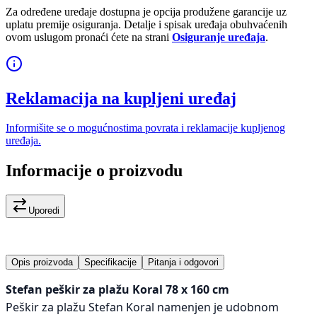
Za određene uređaje dostupna je opcija produžene garancije uz
uplatu premije osiguranja. Detalje i spisak uređaja obuhvaćenih
ovom uslugom pronaći ćete na strani
Osiguranje uređaja
.
Reklamacija na kupljeni uređaj
Informišite se o mogućnostima povrata i reklamacije kupljenog
uređaja.
Informacije o proizvodu
Uporedi
Opis proizvoda
Specifikacije
Pitanja i odgovori
Stefan peškir za plažu Koral 78 x 160 cm
Peškir za plažu Stefan Koral namenjen je udobnom