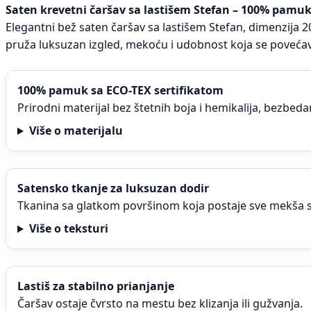
Saten krevetni čaršav sa lastišem Stefan – 100% pamu
Elegantni bež saten čaršav sa lastišem Stefan, dimenzija
pruža luksuzan izgled, mekoću i udobnost koja se povećav
100% pamuk sa ECO-TEX sertifikatom
Prirodni materijal bez štetnih boja i hemikalija, bezbe
Više o materijalu
Satensko tkanje za luksuzan dodir
Tkanina sa glatkom površinom koja postaje sve mekša 
Više o teksturi
Lastiš za stabilno prianjanje
Čaršav ostaje čvrsto na mestu bez klizanja ili gužvanja.