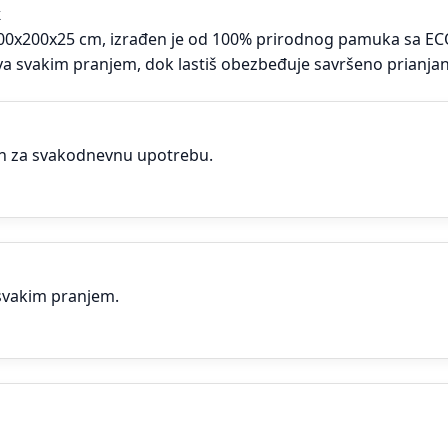
k
 200x200x25 cm, izrađen je od 100% prirodnog pamuka sa ECO
a svakim pranjem, dok lastiš obezbeđuje savršeno prianjan
dan za svakodnevnu upotrebu.
svakim pranjem.