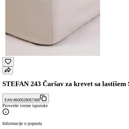
STEFAN 243 Čaršav za krevet sa lastišem
EAN:
8600528057368
Proverite vreme isporuke
Informacije o popustu