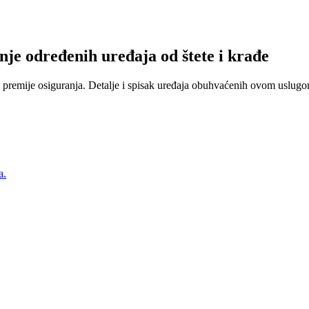
nje određenih uređaja od štete i krađe
 premije osiguranja. Detalje i spisak uređaja obuhvaćenih ovom uslugom
a.