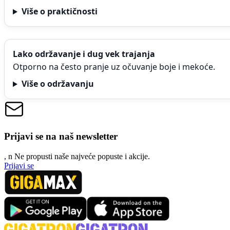
Više o praktičnosti
Lako održavanje i dug vek trajanja
Otporno na često pranje uz očuvanje boje i mekoće.
Više o održavanju
Prijavi se na naš newsletter
, n
N
e propusti naše najveće popuste i akcije.
Prijavi se