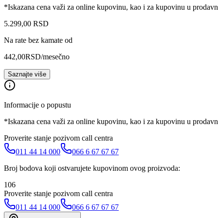
*Iskazana cena važi za online kupovinu, kao i za kupovinu u prodav
5.299
,
00
RSD
Na rate bez kamate od
442,00
RSD
/mesečno
Saznajte više
Informacije o popustu
*Iskazana cena važi za online kupovinu, kao i za kupovinu u prodav
Proverite stanje pozivom call centra
011 44 14 000
066 6 67 67 67
Broj bodova koji ostvarujete kupovinom ovog proizvoda:
106
Proverite stanje pozivom call centra
011 44 14 000
066 6 67 67 67