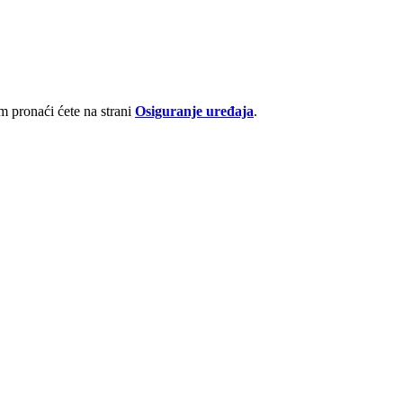
 pronaći ćete na strani
Osiguranje uređaja
.