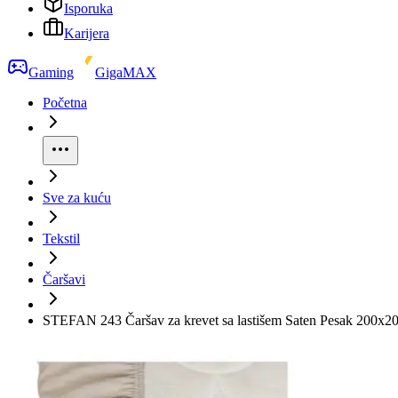
Isporuka
Karijera
Gaming
GigaMAX
Početna
Sve za kuću
Tekstil
Čaršavi
STEFAN 243 Čaršav za krevet sa lastišem Saten Pesak 200x2