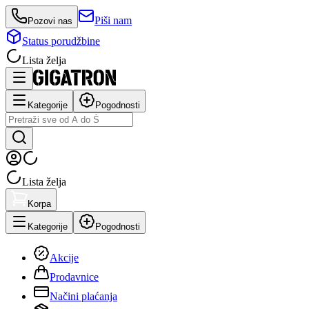
Piši nam
Pozovi nas
Status porudžbine
Lista želja
Kategorije
Pogodnosti
Lista želja
Korpa
Kategorije
Pogodnosti
Akcije
Prodavnice
Načini plaćanja