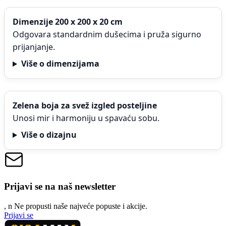
Dimenzije 200 x 200 x 20 cm
Odgovara standardnim dušecima i pruža sigurno
prijanjanje.
Više o dimenzijama
Zelena boja za svež izgled posteljine
Unosi mir i harmoniju u spavaću sobu.
Više o dizajnu
Prijavi se na naš newsletter
, n
N
e propusti naše najveće popuste i akcije.
Prijavi se