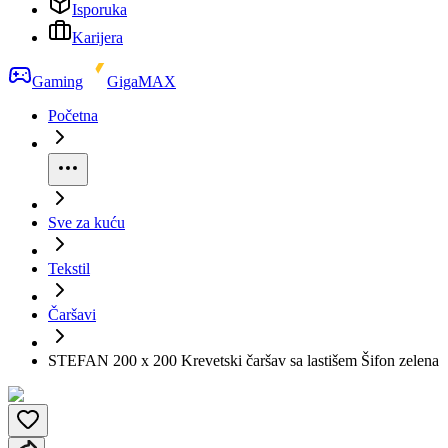
Isporuka
Karijera
Gaming
GigaMAX
Početna
Sve za kuću
Tekstil
Čaršavi
STEFAN 200 x 200 Krevetski čaršav sa lastišem Šifon zelena