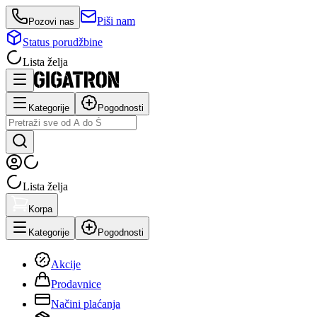
Piši nam
Pozovi nas
Status porudžbine
Lista želja
Kategorije
Pogodnosti
Lista želja
Korpa
Kategorije
Pogodnosti
Akcije
Prodavnice
Načini plaćanja