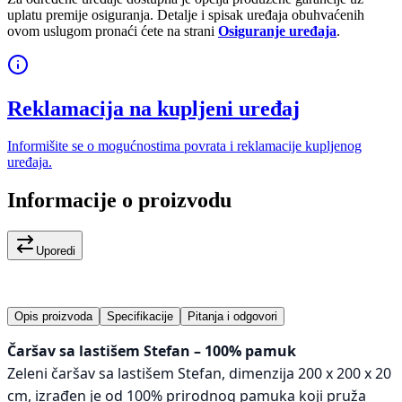
uplatu premije osiguranja. Detalje i spisak uređaja obuhvaćenih
ovom uslugom pronaći ćete na strani
Osiguranje uređaja
.
Reklamacija na kupljeni uređaj
Informišite se o mogućnostima povrata i reklamacije kupljenog
uređaja.
Informacije o proizvodu
Uporedi
Opis proizvoda
Specifikacije
Pitanja i odgovori
Čaršav sa lastišem Stefan – 100% pamuk
Zeleni čaršav sa lastišem Stefan, dimenzija 200 x 200 x 20
cm, izrađen je od 100% prirodnog pamuka koji pruža