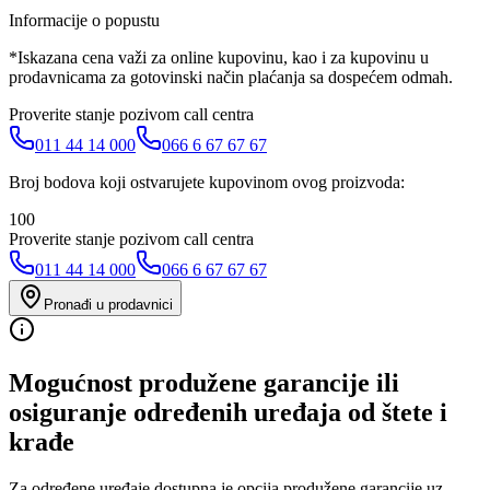
Informacije o popustu
*Iskazana cena važi za online kupovinu, kao i za kupovinu u
prodavnicama za gotovinski način plaćanja sa dospećem odmah.
Proverite stanje pozivom call centra
011 44 14 000
066 6 67 67 67
Broj bodova koji ostvarujete kupovinom ovog proizvoda:
100
Proverite stanje pozivom call centra
011 44 14 000
066 6 67 67 67
Pronađi u prodavnici
Mogućnost produžene garancije ili
osiguranje određenih uređaja od štete i
krađe
Za određene uređaje dostupna je opcija produžene garancije uz