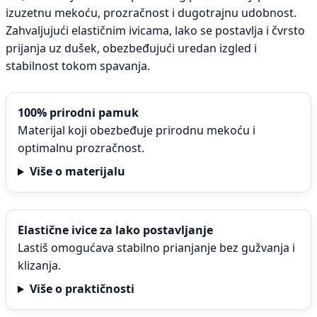
izuzetnu mekoću, prozračnost i dugotrajnu udobnost.
Zahvaljujući elastičnim ivicama, lako se postavlja i čvrsto
prijanja uz dušek, obezbeđujući uredan izgled i
stabilnost tokom spavanja.
100% prirodni pamuk
Materijal koji obezbeđuje prirodnu mekoću i
optimalnu prozračnost.
Više o materijalu
Elastične ivice za lako postavljanje
Lastiš omogućava stabilno prianjanje bez gužvanja i
klizanja.
Više o praktičnosti