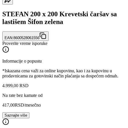
STEFAN 200 x 200 Krevetski čaršav sa
lastišem Šifon zelena
EAN:
8600528061556
Proverite vreme isporuke
Informacije o popustu
*Iskazana cena važi za online kupovinu, kao i za kupovinu u
prodavnicama za gotovinski način plaćanja sa dospećem odmah.
4.999
,
00
RSD
Na rate bez kamate od
417,00
RSD
/mesečno
Saznajte više