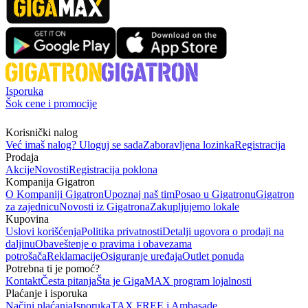
Isporuka
Šok cene i promocije
Korisnički nalog
Već imaš nalog? Uloguj se sada
Zaboravljena lozinka
Registracija
Prodaja
Akcije
Novosti
Registracija poklona
Kompanija Gigatron
O Kompaniji Gigatron
Upoznaj naš tim
Posao u Gigatronu
Gigatron
za zajednicu
Novosti iz Gigatrona
Zakupljujemo lokale
Kupovina
Uslovi korišćenja
Politika privatnosti
Detalji ugovora o prodaji na
daljinu
Obaveštenje o pravima i obavezama
potrošača
Reklamacije
Osiguranje uređaja
Outlet ponuda
Potrebna ti je pomoć?
Kontakt
Česta pitanja
Šta je GigaMAX program lojalnosti
Plaćanje i isporuka
Načini plaćanja
Isporuka
TAX FREE i Ambasade