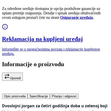
Za određene uređaje dostupna je opcija produžene garancije uz
uplatu premije osiguranja. Detalje i spisak uređaja obuhvaćenih
ovom uslugom pronaći ćete na strani
Osiguranje uređaja
.
Reklamacija na kupljeni uređaj
Informišite se o mogućnostima povrata i reklamacije kupljenog
uređaja.
Informacije o proizvodu
Uporedi
Opis proizvoda
Specifikacije
Pitanja i odgovori
Dvoslojni jorgan za četiri godišnja doba u zelenoj boji