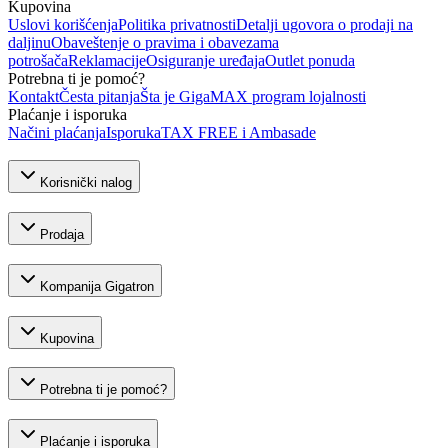
Kupovina
Uslovi korišćenja
Politika privatnosti
Detalji ugovora o prodaji na
daljinu
Obaveštenje o pravima i obavezama
potrošača
Reklamacije
Osiguranje uređaja
Outlet ponuda
Potrebna ti je pomoć?
Kontakt
Česta pitanja
Šta je GigaMAX program lojalnosti
Plaćanje i isporuka
Načini plaćanja
Isporuka
TAX FREE i Ambasade
Korisnički nalog
Prodaja
Kompanija Gigatron
Kupovina
Potrebna ti je pomoć?
Plaćanje i isporuka