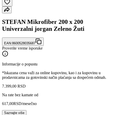
STEFAN Mikrofiber 200 x 200
Univerzalni jorgan Zeleno Žuti
EAN:
8600528035687
Proverite vreme isporuke
Informacije o popustu
*Iskazana cena važi za online kupovinu, kao i za kupovinu u
prodavnicama za gotovinski način plaćanja sa dospećem odmah.
7.399
,
00
RSD
Na rate bez kamate od
617,00
RSD
/mesečno
Saznajte više