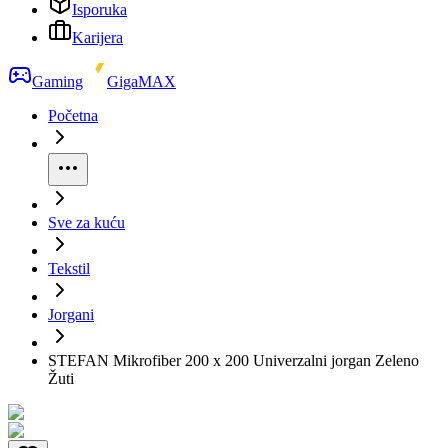
Isporuka
Karijera
Gaming
GigaMAX
Početna
Sve za kuću
Tekstil
Jorgani
STEFAN Mikrofiber 200 x 200 Univerzalni jorgan Zeleno
Žuti