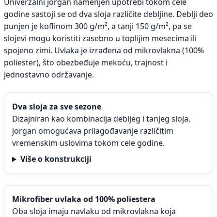
Univerzalni jorgan namenjen upotrebi tokom cele
godine sastoji se od dva sloja različite debljine. Deblji deo
punjen je koflinom 300 g/m², a tanji 150 g/m², pa se
slojevi mogu koristiti zasebno u toplijim mesecima ili
spojeno zimi. Uvlaka je izrađena od mikrovlakna (100%
poliester), što obezbeđuje mekoću, trajnost i
jednostavno održavanje.
Dva sloja za sve sezone
Dizajniran kao kombinacija debljeg i tanjeg sloja,
jorgan omogućava prilagođavanje različitim
vremenskim uslovima tokom cele godine.
Više o konstrukciji
Mikrofiber uvlaka od 100% poliestera
Oba sloja imaju navlaku od mikrovlakna koja