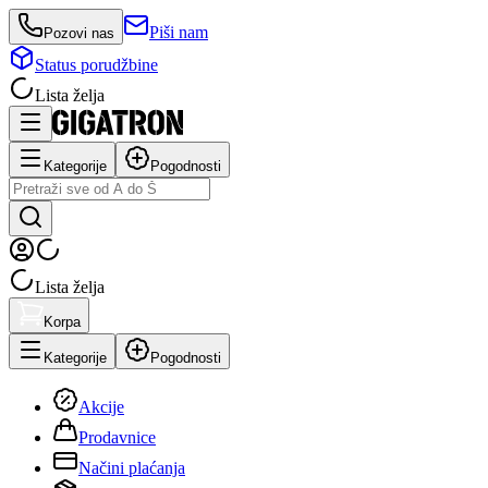
Piši nam
Pozovi nas
Status porudžbine
Lista želja
Kategorije
Pogodnosti
Lista želja
Korpa
Kategorije
Pogodnosti
Akcije
Prodavnice
Načini plaćanja