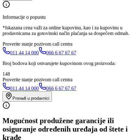
Informacije o popustu
*Iskazana cena važi za online kupovinu, kao i za kupovinu u
prodavnicama za gotovinski način plaćanja sa dospećem odmah.
Proverite stanje pozivom call centra
011 44 14 000
066 6 67 67 67
Broj bodova koji ostvarujete kupovinom ovog proizvoda:
148
Proverite stanje pozivom call centra
011 44 14 000
066 6 67 67 67
Pronađi u prodavnici
Mogućnost produžene garancije ili
osiguranje određenih uređaja od štete i
krađe