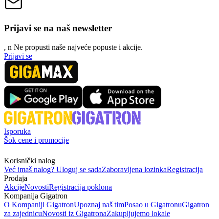
Prijavi se na naš newsletter
, n
N
e propusti naše najveće popuste i akcije.
Prijavi se
Isporuka
Šok cene i promocije
Korisnički nalog
Već imaš nalog? Uloguj se sada
Zaboravljena lozinka
Registracija
Prodaja
Akcije
Novosti
Registracija poklona
Kompanija Gigatron
O Kompaniji Gigatron
Upoznaj naš tim
Posao u Gigatronu
Gigatron
za zajednicu
Novosti iz Gigatrona
Zakupljujemo lokale