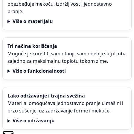
obezbeđuje mekoću, izdržljivost i jednostavno
pranje.
Više o materijalu
Tri načina korišćenja
Moguće je koristiti samo tanji, samo deblji sloj ili oba
zajedno za maksimalnu toplotu tokom zime.
Više o funkcionalnosti
Lako održavanje i trajna svežina
Materijal omogućava jednostavno pranje u mašini i
brzo sušenje, uz zadržavanje forme i mekoće.
Više o održavanju