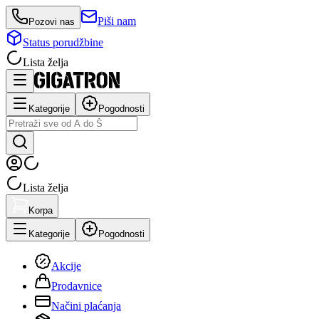
Piši nam
Pozovi nas
Status porudžbine
Lista želja
Kategorije
Pogodnosti
Lista želja
Korpa
Kategorije
Pogodnosti
Akcije
Prodavnice
Načini plaćanja