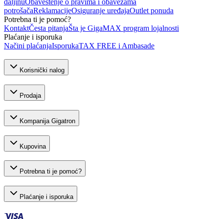
daljinu
Obaveštenje o pravima i obavezama
potrošača
Reklamacije
Osiguranje uređaja
Outlet ponuda
Potrebna ti je pomoć?
Kontakt
Česta pitanja
Šta je GigaMAX program lojalnosti
Plaćanje i isporuka
Načini plaćanja
Isporuka
TAX FREE i Ambasade
Korisnički nalog
Prodaja
Kompanija Gigatron
Kupovina
Potrebna ti je pomoć?
Plaćanje i isporuka