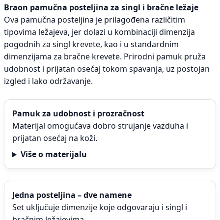
Braon pamučna posteljina za singl i bračne ležaje
Ova pamučna posteljina je prilagođena različitim
tipovima ležajeva, jer dolazi u kombinaciji dimenzija
pogodnih za singl krevete, kao i u standardnim
dimenzijama za bračne krevete. Prirodni pamuk pruža
udobnost i prijatan osećaj tokom spavanja, uz postojan
izgled i lako održavanje.
Pamuk za udobnost i prozračnost
Materijal omogućava dobro strujanje vazduha i
prijatan osećaj na koži.
Više o materijalu
Jedna posteljina – dve namene
Set uključuje dimenzije koje odgovaraju i singl i
bračnim ležajevima.