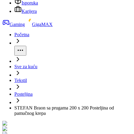
Isporuka
Karijera
Gaming
GigaMAX
Početna
Sve za kuću
Tekstil
Posteljina
STEFAN Braon sa prugama 200 x 200 Posteljina od
pamučnog krepa