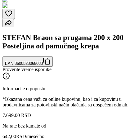
STEFAN Braon sa prugama 200 x 200
Posteljina od pamučnog krepa
EAN:
8600528069033
Proverite vreme isporuke
Informacije o popustu
*Iskazana cena važi za online kupovinu, kao i za kupovinu u
prodavnicama za gotovinski način plaćanja sa dospećem odmah.
7.699
,
00
RSD
Na rate bez kamate od
642,00
RSD
/mesečno