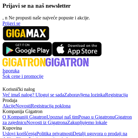
Prijavi se na naš newsletter
, n
N
e propusti naše najveće popuste i akcije.
Prijavi se
Isporuka
Šok cene i promocije
Korisnički nalog
Već imaš nalog? Uloguj se sada
Zaboravljena lozinka
Registracija
Prodaja
Akcije
Novosti
Registracija poklona
Kompanija Gigatron
O Kompaniji Gigatron
Upoznaj naš tim
Posao u Gigatronu
Gigatron
za zajednicu
Novosti iz Gigatrona
Zakupljujemo lokale
Kupovina
Uslovi korišćenja
Politika privatnosti
Detalji ugovora o prodaji na