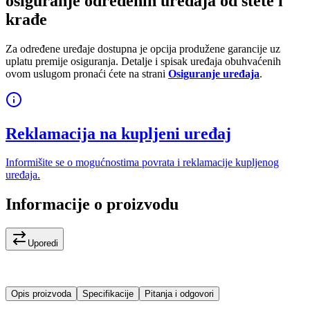
osiguranje određenih uređaja od štete i
krađe
Za određene uređaje dostupna je opcija produžene garancije uz
uplatu premije osiguranja. Detalje i spisak uređaja obuhvaćenih
ovom uslugom pronaći ćete na strani
Osiguranje uređaja
.
Reklamacija na kupljeni uređaj
Informišite se o mogućnostima povrata i reklamacije kupljenog
uređaja.
Informacije o proizvodu
Uporedi
Opis proizvoda
Specifikacije
Pitanja i odgovori