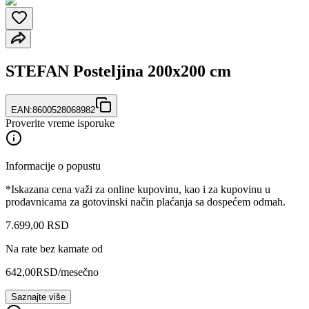
STEFAN Posteljina 200x200 cm
EAN:
8600528068982
Proverite vreme isporuke
Informacije o popustu
*Iskazana cena važi za online kupovinu, kao i za kupovinu u
prodavnicama za gotovinski način plaćanja sa dospećem odmah.
7.699
,
00
RSD
Na rate bez kamate od
642,00
RSD
/mesečno
Saznajte više