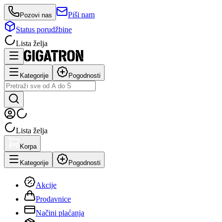
Piši nam
Pozovi nas
Status porudžbine
Lista želja
Kategorije
Pogodnosti
Lista želja
Korpa
Kategorije
Pogodnosti
Akcije
Prodavnice
Načini plaćanja