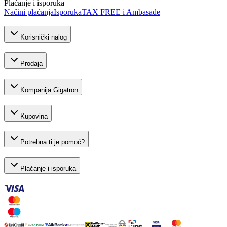
Plaćanje i isporuka
Načini plaćanja
Isporuka
TAX FREE i Ambasade
Korisnički nalog
Prodaja
Kompanija Gigatron
Kupovina
Potrebna ti je pomoć?
Plaćanje i isporuka