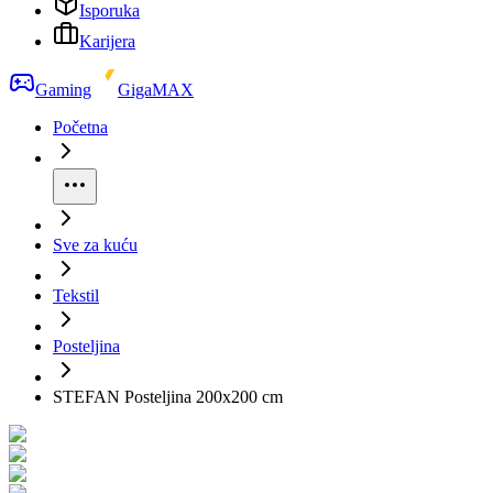
Isporuka
Karijera
Gaming
GigaMAX
Početna
Sve za kuću
Tekstil
Posteljina
STEFAN Posteljina 200x200 cm