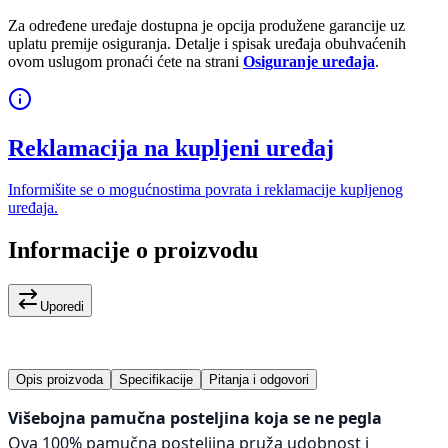
Za određene uređaje dostupna je opcija produžene garancije uz
uplatu premije osiguranja. Detalje i spisak uređaja obuhvaćenih
ovom uslugom pronaći ćete na strani
Osiguranje uređaja
.
Reklamacija na kupljeni uređaj
Informišite se o mogućnostima povrata i reklamacije kupljenog
uređaja.
Informacije o proizvodu
Uporedi
Opis proizvoda
Specifikacije
Pitanja i odgovori
Višebojna pamučna posteljina koja se ne pegla
Ova 100% pamučna posteljina pruža udobnost i