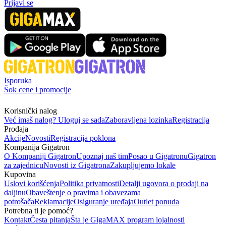
Prijavi se
Isporuka
Šok cene i promocije
Korisnički nalog
Već imaš nalog? Uloguj se sada
Zaboravljena lozinka
Registracija
Prodaja
Akcije
Novosti
Registracija poklona
Kompanija Gigatron
O Kompaniji Gigatron
Upoznaj naš tim
Posao u Gigatronu
Gigatron
za zajednicu
Novosti iz Gigatrona
Zakupljujemo lokale
Kupovina
Uslovi korišćenja
Politika privatnosti
Detalji ugovora o prodaji na
daljinu
Obaveštenje o pravima i obavezama
potrošača
Reklamacije
Osiguranje uređaja
Outlet ponuda
Potrebna ti je pomoć?
Kontakt
Česta pitanja
Šta je GigaMAX program lojalnosti