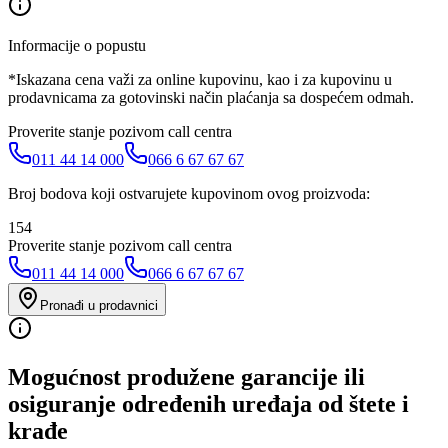
Informacije o popustu
*Iskazana cena važi za online kupovinu, kao i za kupovinu u
prodavnicama za gotovinski način plaćanja sa dospećem odmah.
Proverite stanje pozivom call centra
011 44 14 000
066 6 67 67 67
Broj bodova koji ostvarujete kupovinom ovog proizvoda:
154
Proverite stanje pozivom call centra
011 44 14 000
066 6 67 67 67
Pronađi u prodavnici
Mogućnost produžene garancije ili
osiguranje određenih uređaja od štete i
krađe