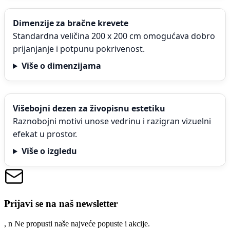
Dimenzije za bračne krevete
Standardna veličina 200 x 200 cm omogućava dobro
prijanjanje i potpunu pokrivenost.
Više o dimenzijama
Višebojni dezen za živopisnu estetiku
Raznobojni motivi unose vedrinu i razigran vizuelni
efekat u prostor.
Više o izgledu
Prijavi se na naš newsletter
, n
N
e propusti naše najveće popuste i akcije.