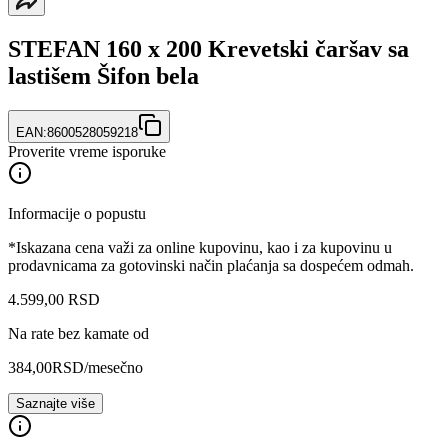
STEFAN 160 x 200 Krevetski čaršav sa
lastišem Šifon bela
EAN:
8600528059218
Proverite vreme isporuke
Informacije o popustu
*Iskazana cena važi za online kupovinu, kao i za kupovinu u
prodavnicama za gotovinski način plaćanja sa dospećem odmah.
4.599
,
00
RSD
Na rate bez kamate od
384,00
RSD
/mesečno
Saznajte više