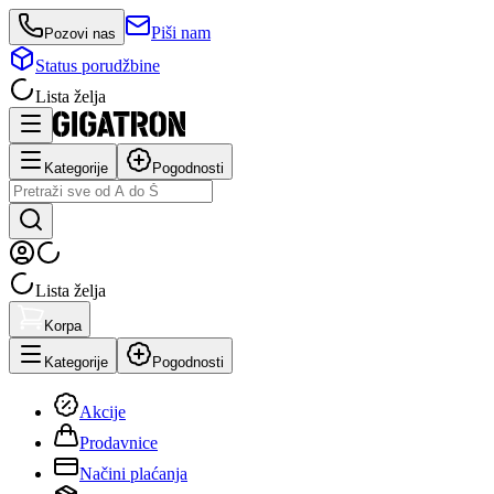
Piši nam
Pozovi nas
Status porudžbine
Lista želja
Kategorije
Pogodnosti
Lista želja
Korpa
Kategorije
Pogodnosti
Akcije
Prodavnice
Načini plaćanja