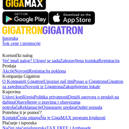
Isporuka
Šok cene i promocije
Korisnički nalog
Već imaš nalog? Uloguj se sada
Zaboravljena lozinka
Registracija
Prodaja
Akcije
Novosti
Registracija poklona
Kompanija Gigatron
O Kompaniji Gigatron
Upoznaj naš tim
Posao u Gigatronu
Gigatron
za zajednicu
Novosti iz Gigatrona
Zakupljujemo lokale
Kupovina
Uslovi korišćenja
Politika privatnosti
Detalji ugovora o prodaji na
daljinu
Obaveštenje o pravima i obavezama
potrošača
Reklamacije
Osiguranje uređaja
Outlet ponuda
Potrebna ti je pomoć?
Kontakt
Česta pitanja
Šta je GigaMAX program lojalnosti
Plaćanje i isporuka
Načini plaćanja
Isporuka
TAX FREE i Ambasade