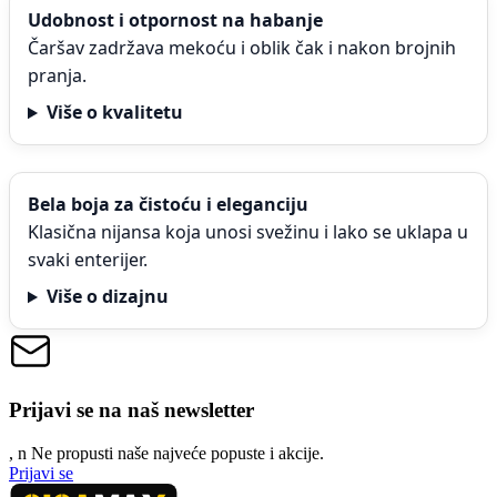
Udobnost i otpornost na habanje
Čaršav zadržava mekoću i oblik čak i nakon brojnih
pranja.
Više o kvalitetu
Bela boja za čistoću i eleganciju
Klasična nijansa koja unosi svežinu i lako se uklapa u
svaki enterijer.
Više o dizajnu
Prijavi se na naš newsletter
, n
N
e propusti naše najveće popuste i akcije.
Prijavi se