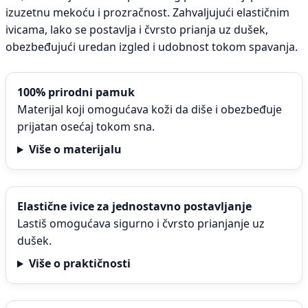
izuzetnu mekoću i prozračnost. Zahvaljujući elastičnim
ivicama, lako se postavlja i čvrsto prianja uz dušek,
obezbeđujući uredan izgled i udobnost tokom spavanja.
100% prirodni pamuk
Materijal koji omogućava koži da diše i obezbeđuje
prijatan osećaj tokom sna.
Više o materijalu
Elastične ivice za jednostavno postavljanje
Lastiš omogućava sigurno i čvrsto prianjanje uz
dušek.
Više o praktičnosti