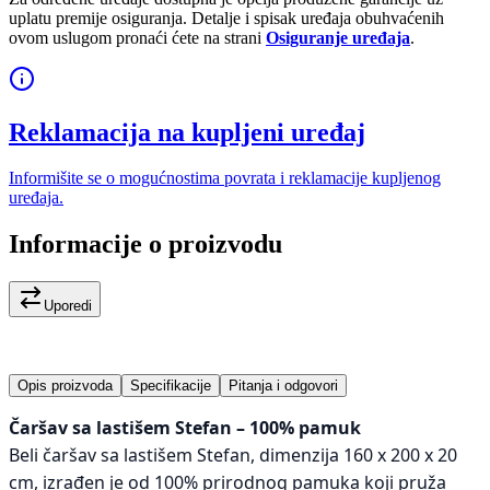
uplatu premije osiguranja. Detalje i spisak uređaja obuhvaćenih
ovom uslugom pronaći ćete na strani
Osiguranje uređaja
.
Reklamacija na kupljeni uređaj
Informišite se o mogućnostima povrata i reklamacije kupljenog
uređaja.
Informacije o proizvodu
Uporedi
Opis proizvoda
Specifikacije
Pitanja i odgovori
Čaršav sa lastišem Stefan – 100% pamuk
Beli čaršav sa lastišem Stefan, dimenzija 160 x 200 x 20
cm, izrađen je od 100% prirodnog pamuka koji pruža