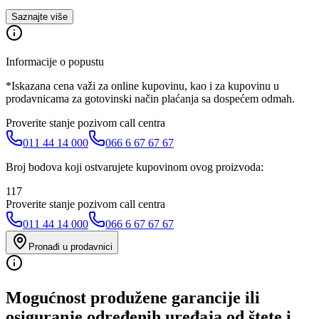
Saznajte više
Informacije o popustu
*Iskazana cena važi za online kupovinu, kao i za kupovinu u
prodavnicama za gotovinski način plaćanja sa dospećem odmah.
Proverite stanje pozivom call centra
011 44 14 000
066 6 67 67 67
Broj bodova koji ostvarujete kupovinom ovog proizvoda:
117
Proverite stanje pozivom call centra
011 44 14 000
066 6 67 67 67
Pronađi u prodavnici
Mogućnost produžene garancije ili
osiguranje određenih uređaja od štete i