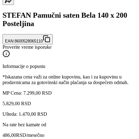
STEFAN Pamučni saten Bela 140 x 200
Posteljina
EAN:
8600528065110
Proverite vreme isporuke
Informacije o popustu
*Iskazana cena važi za online kupovinu, kao i za kupovinu u
prodavnicama za gotovinski način plaćanja sa dospećem odmah.
MP Cena: 7.299,00 RSD
5.829
,
00
RSD
Ušteda: 1.470,00 RSD
Na rate bez kamate od
486,00
RSD
/mesečno