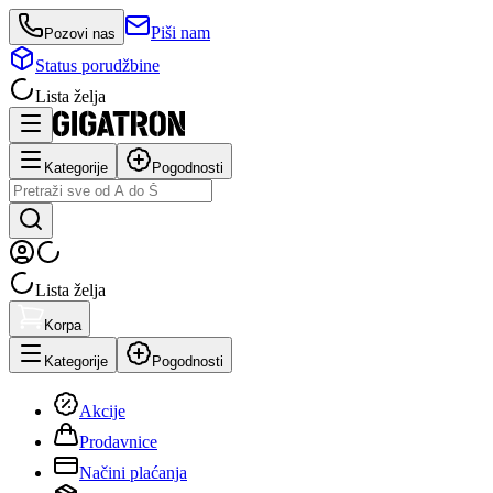
Piši nam
Pozovi nas
Status porudžbine
Lista želja
Kategorije
Pogodnosti
Lista želja
Korpa
Kategorije
Pogodnosti
Akcije
Prodavnice
Načini plaćanja