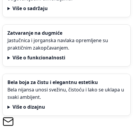
Više o sadržaju
Zatvaranje na dugmiće
Jastučnica i jorganska navlaka opremljene su
praktičnim zakopčavanjem.
Više o funkcionalnosti
Bela boja za čistu i elegantnu estetiku
Bela nijansa unosi svežinu, čistoću i lako se uklapa u
svaki ambijent.
Više o dizajnu