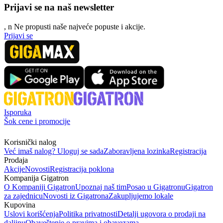
Prijavi se na naš newsletter
, n
N
e propusti naše najveće popuste i akcije.
Prijavi se
Isporuka
Šok cene i promocije
Korisnički nalog
Već imaš nalog? Uloguj se sada
Zaboravljena lozinka
Registracija
Prodaja
Akcije
Novosti
Registracija poklona
Kompanija Gigatron
O Kompaniji Gigatron
Upoznaj naš tim
Posao u Gigatronu
Gigatron
za zajednicu
Novosti iz Gigatrona
Zakupljujemo lokale
Kupovina
Uslovi korišćenja
Politika privatnosti
Detalji ugovora o prodaji na
daljinu
Obaveštenje o pravima i obavezama