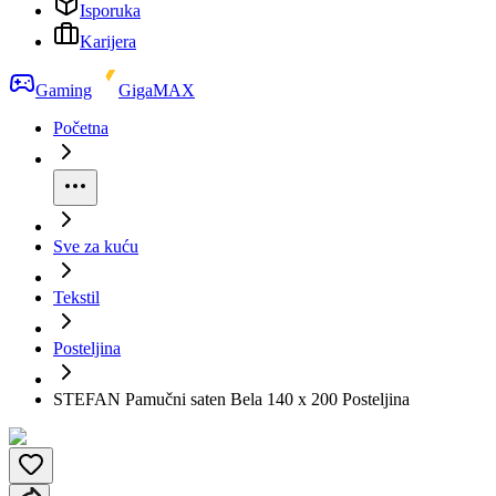
Isporuka
Karijera
Gaming
GigaMAX
Početna
Sve za kuću
Tekstil
Posteljina
STEFAN Pamučni saten Bela 140 x 200 Posteljina