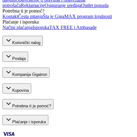
potrošača
Reklamacije
Osiguranje uređaja
Outlet ponuda
Potrebna ti je pomoć?
Kontakt
Česta pitanja
Šta je GigaMAX program lojalnosti
Plaćanje i isporuka
Načini plaćanja
Isporuka
TAX FREE i Ambasade
Korisnički nalog
Prodaja
Kompanija Gigatron
Kupovina
Potrebna ti je pomoć?
Plaćanje i isporuka