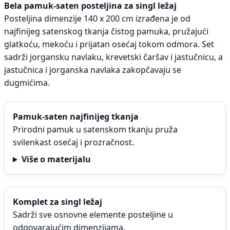
Bela pamuk-saten posteljina za singl ležaj
Posteljina dimenzije 140 x 200 cm izrađena je od
najfinijeg satenskog tkanja čistog pamuka, pružajući
glatkoću, mekoću i prijatan osećaj tokom odmora. Set
sadrži jorgansku navlaku, krevetski čaršav i jastučnicu, a
jastučnica i jorganska navlaka zakopčavaju se
dugmićima.
Pamuk-saten najfinijeg tkanja
Prirodni pamuk u satenskom tkanju pruža
svilenkast osećaj i prozračnost.
Više o materijalu
Komplet za singl ležaj
Sadrži sve osnovne elemente posteljine u
odgovarajućim dimenzijama.