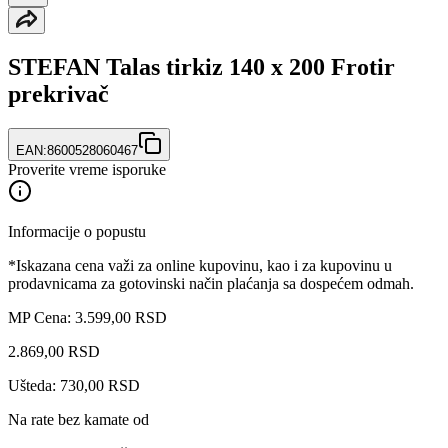
STEFAN Talas tirkiz 140 x 200 Frotir
prekrivač
EAN:
8600528060467
Proverite vreme isporuke
Informacije o popustu
*Iskazana cena važi za online kupovinu, kao i za kupovinu u
prodavnicama za gotovinski način plaćanja sa dospećem odmah.
MP Cena: 3.599,00 RSD
2.869
,
00
RSD
Ušteda: 730,00 RSD
Na rate bez kamate od