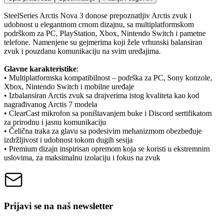
SteelSeries Arctis Nova 3 donose prepoznatljiv Arctis zvuk i
udobnost u elegantnom crnom dizajnu, sa multiplatformskom
podrškom za PC, PlayStation, Xbox, Nintendo Switch i pametne
telefone. Namenjene su gejmerima koji žele vrhunski balansiran
zvuk i pouzdanu komunikaciju na svim uređajima.
Glavne karakteristike
:
• Multiplatformska kompatibilnost – podrška za PC, Sony konzole,
Xbox, Nintendo Switch i mobilne uređaje
• Izbalansiran Arctis zvuk sa drajverima istog kvaliteta kao kod
nagrađivanog Arctis 7 modela
• ClearCast mikrofon sa poništavanjem buke i Discord sertifikatom
za prirodnu i jasnu komunikaciju
• Čelična traka za glavu sa podesivim mehanizmom obezbeđuje
izdržljivost i udobnost tokom dugih sesija
• Premium dizajn inspirisan opremom koja se koristi u ekstremnim
uslovima, za maksimalnu izolaciju i fokus na zvuk
Prijavi se na naš newsletter