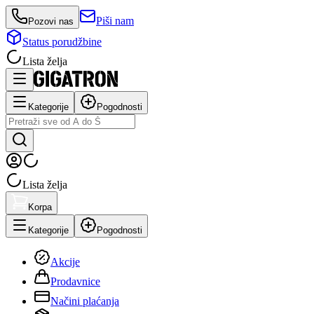
Piši nam
Pozovi nas
Status porudžbine
Lista želja
Kategorije
Pogodnosti
Lista želja
Korpa
Kategorije
Pogodnosti
Akcije
Prodavnice
Načini plaćanja