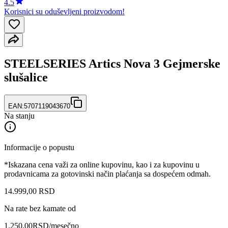
4.5
Korisnici su oduševljeni proizvodom!
STEELSERIES Artics Nova 3 Gejmerske
slušalice
EAN:
5707119043670
Na stanju
Informacije o popustu
*Iskazana cena važi za online kupovinu, kao i za kupovinu u
prodavnicama za gotovinski način plaćanja sa dospećem odmah.
14.999
,
00
RSD
Na rate bez kamate od
1.250,00
RSD
/mesečno