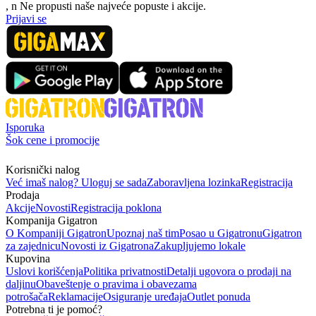
, n
N
e propusti naše najveće popuste i akcije.
Prijavi se
Isporuka
Šok cene i promocije
Korisnički nalog
Već imaš nalog? Uloguj se sada
Zaboravljena lozinka
Registracija
Prodaja
Akcije
Novosti
Registracija poklona
Kompanija Gigatron
O Kompaniji Gigatron
Upoznaj naš tim
Posao u Gigatronu
Gigatron
za zajednicu
Novosti iz Gigatrona
Zakupljujemo lokale
Kupovina
Uslovi korišćenja
Politika privatnosti
Detalji ugovora o prodaji na
daljinu
Obaveštenje o pravima i obavezama
potrošača
Reklamacije
Osiguranje uređaja
Outlet ponuda
Potrebna ti je pomoć?