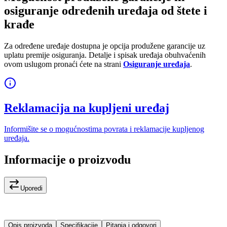
osiguranje određenih uređaja od štete i
krađe
Za određene uređaje dostupna je opcija produžene garancije uz
uplatu premije osiguranja. Detalje i spisak uređaja obuhvaćenih
ovom uslugom pronaći ćete na strani
Osiguranje uređaja
.
Reklamacija na kupljeni uređaj
Informišite se o mogućnostima povrata i reklamacije kupljenog
uređaja.
Informacije o proizvodu
Uporedi
Opis proizvoda
Specifikacije
Pitanja i odgovori