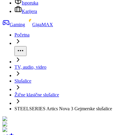
Isporuka
Karijera
Gaming
GigaMAX
Početna
TV, audio, video
Slušalice
Žične klasične slušalice
STEELSERIES Artics Nova 3 Gejmerske slušalice