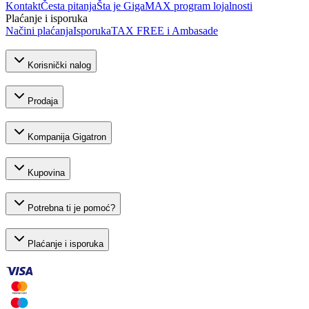
Kontakt
Česta pitanja
Šta je GigaMAX program lojalnosti
Plaćanje i isporuka
Načini plaćanja
Isporuka
TAX FREE i Ambasade
Korisnički nalog
Prodaja
Kompanija Gigatron
Kupovina
Potrebna ti je pomoć?
Plaćanje i isporuka