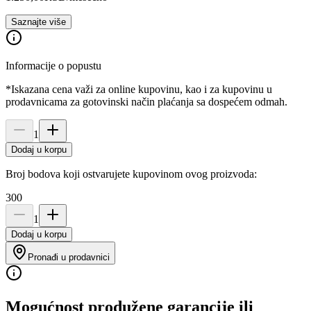
Saznajte više
Informacije o popustu
*Iskazana cena važi za online kupovinu, kao i za kupovinu u
prodavnicama za gotovinski način plaćanja sa dospećem odmah.
1
Dodaj u korpu
Broj bodova koji ostvarujete kupovinom ovog proizvoda:
300
1
Dodaj u korpu
Pronađi u prodavnici
Mogućnost produžene garancije ili