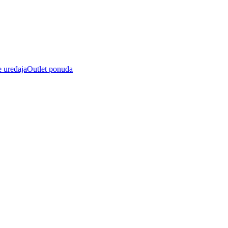
e uređaja
Outlet ponuda