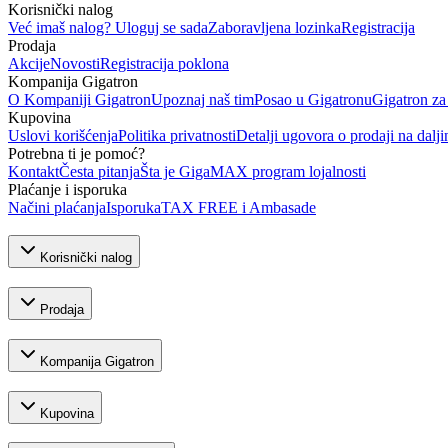
Korisnički nalog
Već imaš nalog? Uloguj se sada
Zaboravljena lozinka
Registracija
Prodaja
Akcije
Novosti
Registracija poklona
Kompanija Gigatron
O Kompaniji Gigatron
Upoznaj naš tim
Posao u Gigatronu
Gigatron za
Kupovina
Uslovi korišćenja
Politika privatnosti
Detalji ugovora o prodaji na dalji
Potrebna ti je pomoć?
Kontakt
Česta pitanja
Šta je GigaMAX program lojalnosti
Plaćanje i isporuka
Načini plaćanja
Isporuka
TAX FREE i Ambasade
Korisnički nalog
Prodaja
Kompanija Gigatron
Kupovina