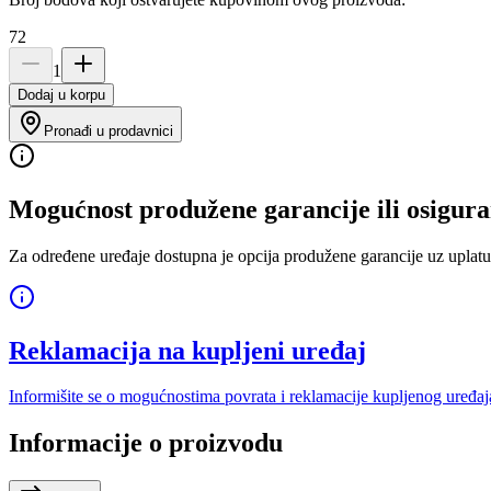
72
1
Dodaj u korpu
Pronađi u prodavnici
Mogućnost produžene garancije ili osigura
Za određene uređaje dostupna je opcija produžene garancije uz uplatu
Reklamacija na kupljeni uređaj
Informišite se o mogućnostima povrata i reklamacije kupljenog uređaj
Informacije o proizvodu