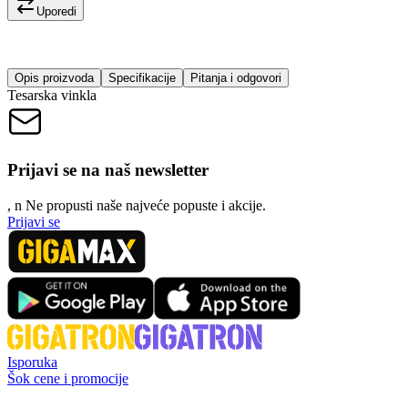
Uporedi
Opis proizvoda
Specifikacije
Pitanja i odgovori
Tesarska vinkla
Prijavi se na naš newsletter
, n
N
e propusti naše najveće popuste i akcije.
Prijavi se
Isporuka
Šok cene i promocije