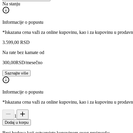
Na stanju
Informacije o popustu
*Iskazana cena važi za online kupovinu, kao i za kupovinu u prodav
3.599
,
00
RSD
Na rate bez kamate od
300,00
RSD
/mesečno
Saznajte više
Informacije o popustu
*Iskazana cena važi za online kupovinu, kao i za kupovinu u prodav
1
Dodaj u korpu
Broj bodova koji ostvarujete kupovinom ovog proizvoda: