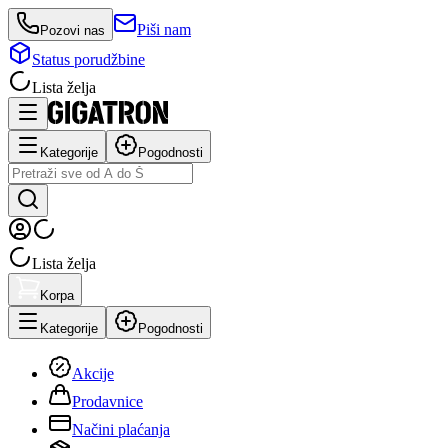
Piši nam
Pozovi nas
Status porudžbine
Lista želja
Kategorije
Pogodnosti
Lista želja
Korpa
Kategorije
Pogodnosti
Akcije
Prodavnice
Načini plaćanja