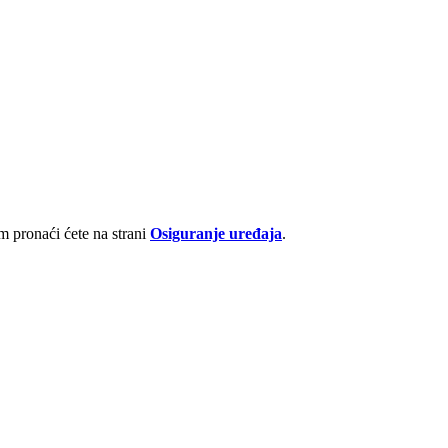
 pronaći ćete na strani
Osiguranje uređaja
.