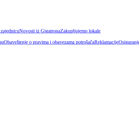
 zajednicu
Novosti iz Gigatrona
Zakupljujemo lokale
nu
Obaveštenje o pravima i obavezama potrošača
Reklamacije
Osiguranj