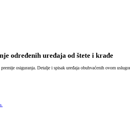
nje određenih uređaja od štete i krađe
 premije osiguranja. Detalje i spisak uređaja obuhvaćenih ovom uslugom
a.