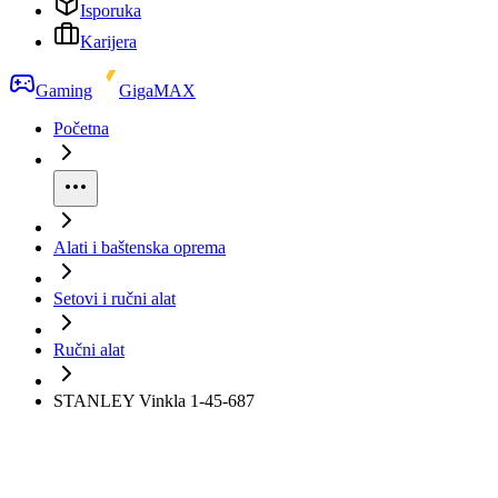
Isporuka
Karijera
Gaming
GigaMAX
Početna
Alati i baštenska oprema
Setovi i ručni alat
Ručni alat
STANLEY Vinkla 1-45-687