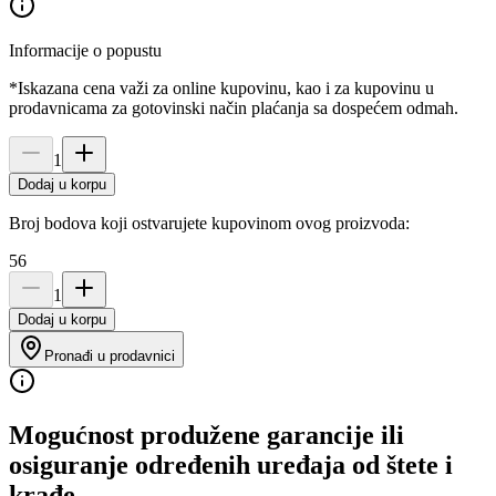
Informacije o popustu
*Iskazana cena važi za online kupovinu, kao i za kupovinu u
prodavnicama za gotovinski način plaćanja sa dospećem odmah.
1
Dodaj u korpu
Broj bodova koji ostvarujete kupovinom ovog proizvoda:
56
1
Dodaj u korpu
Pronađi u prodavnici
Mogućnost produžene garancije ili
osiguranje određenih uređaja od štete i
krađe