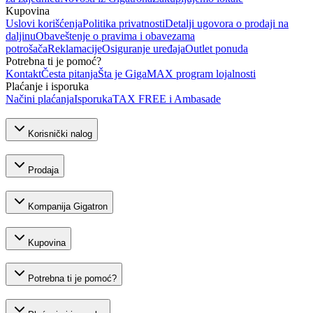
Kupovina
Uslovi korišćenja
Politika privatnosti
Detalji ugovora o prodaji na
daljinu
Obaveštenje o pravima i obavezama
potrošača
Reklamacije
Osiguranje uređaja
Outlet ponuda
Potrebna ti je pomoć?
Kontakt
Česta pitanja
Šta je GigaMAX program lojalnosti
Plaćanje i isporuka
Načini plaćanja
Isporuka
TAX FREE i Ambasade
Korisnički nalog
Prodaja
Kompanija Gigatron
Kupovina
Potrebna ti je pomoć?