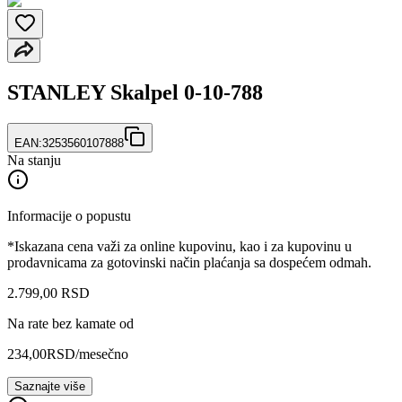
STANLEY Skalpel 0-10-788
EAN:
3253560107888
Na stanju
Informacije o popustu
*Iskazana cena važi za online kupovinu, kao i za kupovinu u
prodavnicama za gotovinski način plaćanja sa dospećem odmah.
2.799
,
00
RSD
Na rate bez kamate od
234,00
RSD
/mesečno
Saznajte više