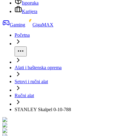
Isporuka
Karijera
Gaming
GigaMAX
Početna
Alati i baštenska oprema
Setovi i ručni alat
Ručni alat
STANLEY Skalpel 0-10-788