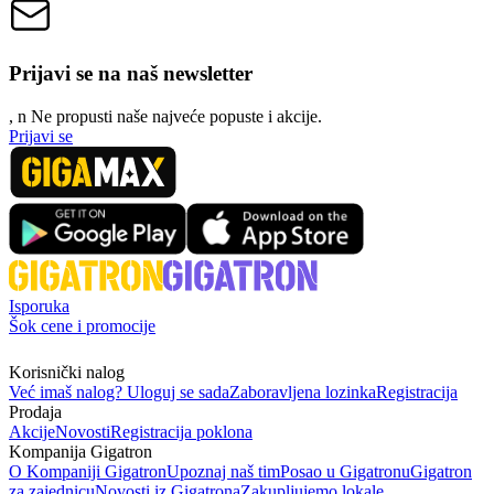
Prijavi se na naš newsletter
, n
N
e propusti naše najveće popuste i akcije.
Prijavi se
Isporuka
Šok cene i promocije
Korisnički nalog
Već imaš nalog? Uloguj se sada
Zaboravljena lozinka
Registracija
Prodaja
Akcije
Novosti
Registracija poklona
Kompanija Gigatron
O Kompaniji Gigatron
Upoznaj naš tim
Posao u Gigatronu
Gigatron
za zajednicu
Novosti iz Gigatrona
Zakupljujemo lokale