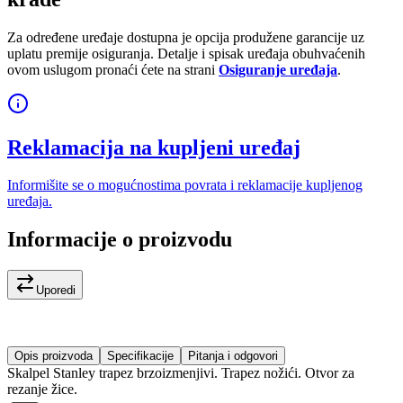
Za određene uređaje dostupna je opcija produžene garancije uz
uplatu premije osiguranja. Detalje i spisak uređaja obuhvaćenih
ovom uslugom pronaći ćete na strani
Osiguranje uređaja
.
Reklamacija na kupljeni uređaj
Informišite se o mogućnostima povrata i reklamacije kupljenog
uređaja.
Informacije o proizvodu
Uporedi
Opis proizvoda
Specifikacije
Pitanja i odgovori
Skalpel Stanley trapez brzoizmenjivi. Trapez nožići. Otvor za
rezanje žice.