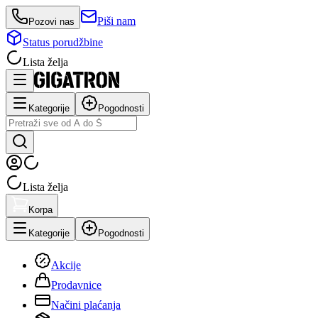
Piši nam
Pozovi nas
Status porudžbine
Lista želja
Kategorije
Pogodnosti
Lista želja
Korpa
Kategorije
Pogodnosti
Akcije
Prodavnice
Načini plaćanja