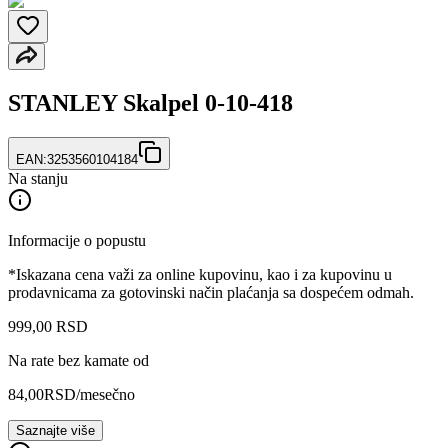
STANLEY Skalpel 0-10-418
EAN:
3253560104184
Na stanju
Informacije o popustu
*Iskazana cena važi za online kupovinu, kao i za kupovinu u
prodavnicama za gotovinski način plaćanja sa dospećem odmah.
999
,
00
RSD
Na rate bez kamate od
84,00
RSD
/mesečno
Saznajte više