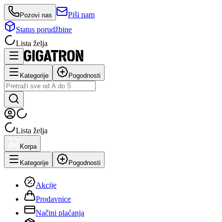
Piši nam
Pozovi nas
Status porudžbine
Lista želja
Kategorije
Pogodnosti
Lista želja
Korpa
Kategorije
Pogodnosti
Akcije
Prodavnice
Načini plaćanja