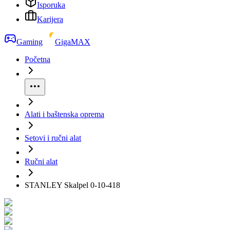
Isporuka
Karijera
Gaming
GigaMAX
Početna
Alati i baštenska oprema
Setovi i ručni alat
Ručni alat
STANLEY Skalpel 0-10-418