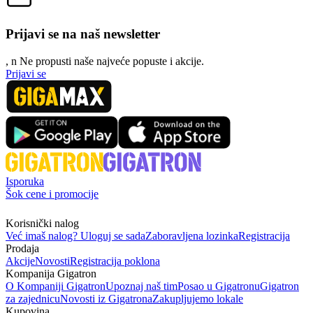
Prijavi se na naš newsletter
, n
N
e propusti naše najveće popuste i akcije.
Prijavi se
Isporuka
Šok cene i promocije
Korisnički nalog
Već imaš nalog? Uloguj se sada
Zaboravljena lozinka
Registracija
Prodaja
Akcije
Novosti
Registracija poklona
Kompanija Gigatron
O Kompaniji Gigatron
Upoznaj naš tim
Posao u Gigatronu
Gigatron
za zajednicu
Novosti iz Gigatrona
Zakupljujemo lokale
Kupovina