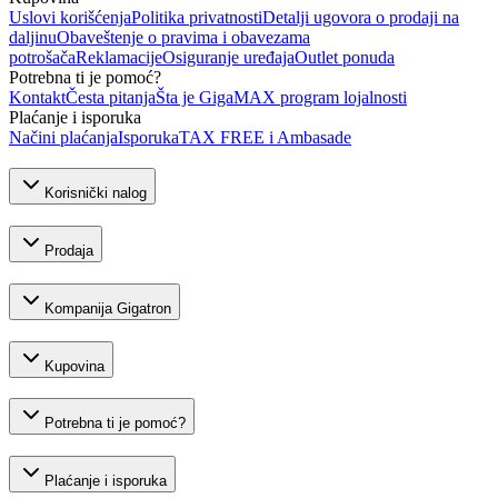
Uslovi korišćenja
Politika privatnosti
Detalji ugovora o prodaji na
daljinu
Obaveštenje o pravima i obavezama
potrošača
Reklamacije
Osiguranje uređaja
Outlet ponuda
Potrebna ti je pomoć?
Kontakt
Česta pitanja
Šta je GigaMAX program lojalnosti
Plaćanje i isporuka
Načini plaćanja
Isporuka
TAX FREE i Ambasade
Korisnički nalog
Prodaja
Kompanija Gigatron
Kupovina
Potrebna ti je pomoć?
Plaćanje i isporuka