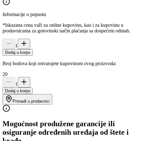
Informacije o popustu
*Iskazana cena važi za online kupovinu, kao i za kupovinu u
prodavnicama za gotovinski način plaćanja sa dospećem odmah.
1
Dodaj u korpu
Broj bodova koji ostvarujete kupovinom ovog proizvoda:
20
1
Dodaj u korpu
Pronađi u prodavnici
Mogućnost produžene garancije ili
osiguranje određenih uređaja od štete i
krađe