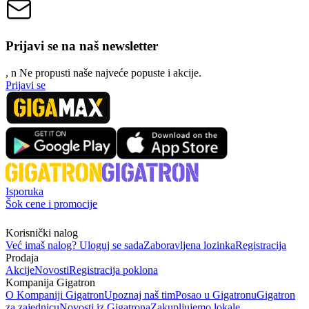
Prijavi se na naš newsletter
, n
N
e propusti naše najveće popuste i akcije.
Prijavi se
Isporuka
Šok cene i promocije
Korisnički nalog
Već imaš nalog? Uloguj se sada
Zaboravljena lozinka
Registracija
Prodaja
Akcije
Novosti
Registracija poklona
Kompanija Gigatron
O Kompaniji Gigatron
Upoznaj naš tim
Posao u Gigatronu
Gigatron
za zajednicu
Novosti iz Gigatrona
Zakupljujemo lokale