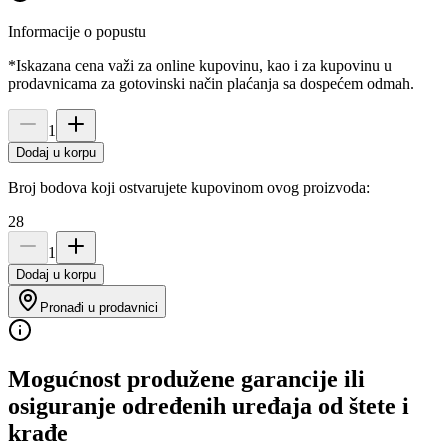
Informacije o popustu
*Iskazana cena važi za online kupovinu, kao i za kupovinu u
prodavnicama za gotovinski način plaćanja sa dospećem odmah.
1
Dodaj u korpu
Broj bodova koji ostvarujete kupovinom ovog proizvoda:
28
1
Dodaj u korpu
Pronađi u prodavnici
Mogućnost produžene garancije ili
osiguranje određenih uređaja od štete i
krađe