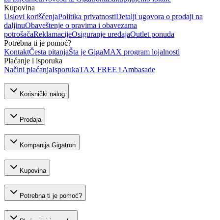
Kupovina
Uslovi korišćenja
Politika privatnosti
Detalji ugovora o prodaji na
daljinu
Obaveštenje o pravima i obavezama
potrošača
Reklamacije
Osiguranje uređaja
Outlet ponuda
Potrebna ti je pomoć?
Kontakt
Česta pitanja
Šta je GigaMAX program lojalnosti
Plaćanje i isporuka
Načini plaćanja
Isporuka
TAX FREE i Ambasade
Korisnički nalog
Prodaja
Kompanija Gigatron
Kupovina
Potrebna ti je pomoć?