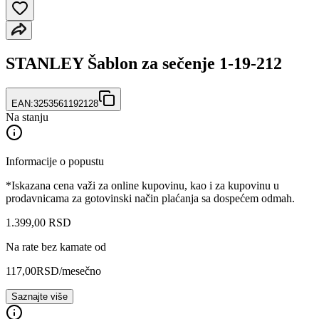
STANLEY Šablon za sečenje 1-19-212
EAN:
3253561192128
Na stanju
Informacije o popustu
*Iskazana cena važi za online kupovinu, kao i za kupovinu u
prodavnicama za gotovinski način plaćanja sa dospećem odmah.
1.399
,
00
RSD
Na rate bez kamate od
117,00
RSD
/mesečno
Saznajte više