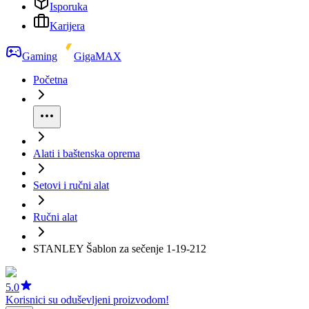
Isporuka
Karijera
Gaming
GigaMAX
Početna
Alati i baštenska oprema
Setovi i ručni alat
Ručni alat
STANLEY Šablon za sečenje 1-19-212
5.0
Korisnici su oduševljeni proizvodom!