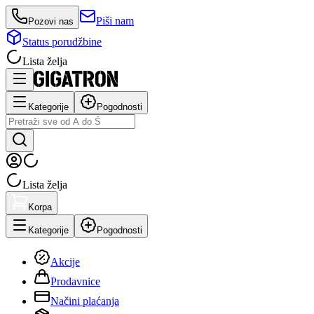
Piši nam
Pozovi nas
Status porudžbine
Lista želja
Kategorije
Pogodnosti
Lista želja
Korpa
Kategorije
Pogodnosti
Akcije
Prodavnice
Načini plaćanja