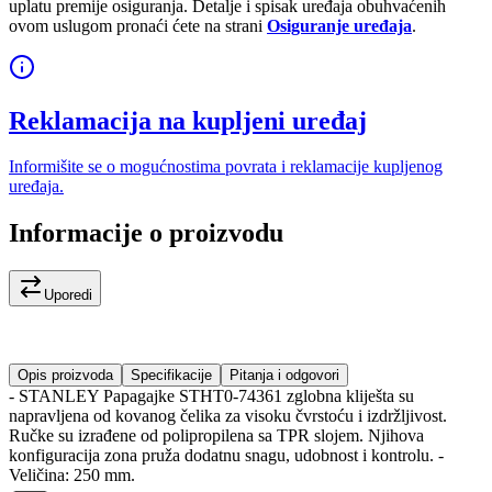
uplatu premije osiguranja. Detalje i spisak uređaja obuhvaćenih
ovom uslugom pronaći ćete na strani
Osiguranje uređaja
.
Reklamacija na kupljeni uređaj
Informišite se o mogućnostima povrata i reklamacije kupljenog
uređaja.
Informacije o proizvodu
Uporedi
Opis proizvoda
Specifikacije
Pitanja i odgovori
- STANLEY Papagajke STHT0-74361 zglobna kliješta su
napravljena od kovanog čelika za visoku čvrstoću i izdržljivost.
Ručke su izrađene od polipropilena sa TPR slojem. Njihova
konfiguracija zona pruža dodatnu snagu, udobnost i kontrolu. -
Veličina: 250 mm.