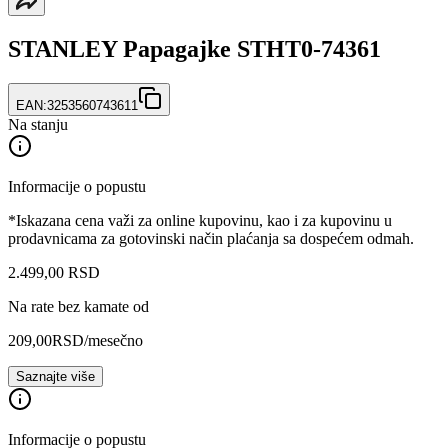
STANLEY Papagajke STHT0-74361
EAN:
3253560743611
Na stanju
Informacije o popustu
*Iskazana cena važi za online kupovinu, kao i za kupovinu u
prodavnicama za gotovinski način plaćanja sa dospećem odmah.
2.499
,
00
RSD
Na rate bez kamate od
209,00
RSD
/mesečno
Saznajte više
Informacije o popustu