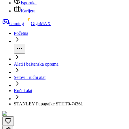
Isporuka
Karijera
Gaming
GigaMAX
Početna
Alati i baštenska oprema
Setovi i ručni alat
Ručni alat
STANLEY Papagajke STHT0-74361