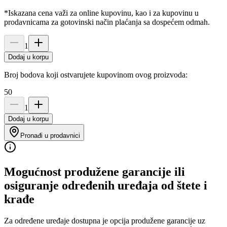
*Iskazana cena važi za online kupovinu, kao i za kupovinu u
prodavnicama za gotovinski način plaćanja sa dospećem odmah.
1
Dodaj u korpu
Broj bodova koji ostvarujete kupovinom ovog proizvoda:
50
1
Dodaj u korpu
Pronađi u prodavnici
Mogućnost produžene garancije ili
osiguranje određenih uređaja od štete i
krađe
Za određene uređaje dostupna je opcija produžene garancije uz