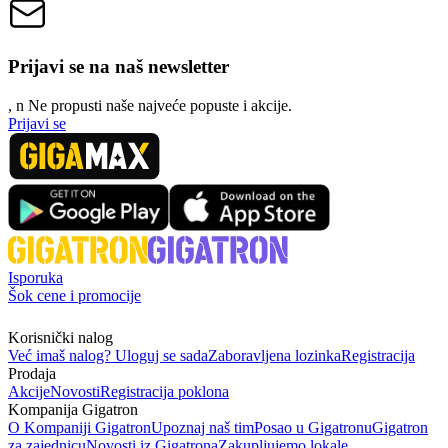
Prijavi se na naš newsletter
, n
N
e propusti naše najveće popuste i akcije.
Prijavi se
Isporuka
Šok cene i promocije
Korisnički nalog
Već imaš nalog? Uloguj se sada
Zaboravljena lozinka
Registracija
Prodaja
Akcije
Novosti
Registracija poklona
Kompanija Gigatron
O Kompaniji Gigatron
Upoznaj naš tim
Posao u Gigatronu
Gigatron
za zajednicu
Novosti iz Gigatrona
Zakupljujemo lokale