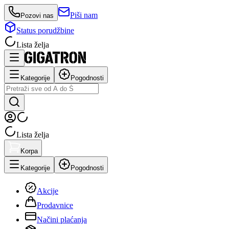
Piši nam
Pozovi nas
Status porudžbine
Lista želja
Kategorije
Pogodnosti
Lista želja
Korpa
Kategorije
Pogodnosti
Akcije
Prodavnice
Načini plaćanja