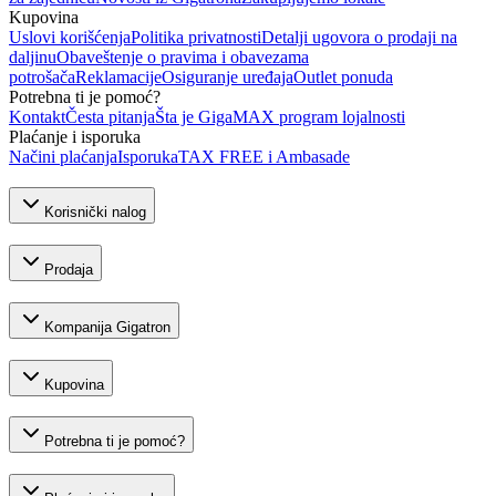
Kupovina
Uslovi korišćenja
Politika privatnosti
Detalji ugovora o prodaji na
daljinu
Obaveštenje o pravima i obavezama
potrošača
Reklamacije
Osiguranje uređaja
Outlet ponuda
Potrebna ti je pomoć?
Kontakt
Česta pitanja
Šta je GigaMAX program lojalnosti
Plaćanje i isporuka
Načini plaćanja
Isporuka
TAX FREE i Ambasade
Korisnički nalog
Prodaja
Kompanija Gigatron
Kupovina
Potrebna ti je pomoć?