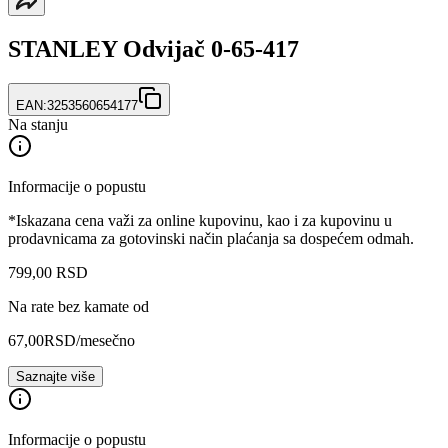
STANLEY Odvijač 0-65-417
EAN:
3253560654177
Na stanju
Informacije o popustu
*Iskazana cena važi za online kupovinu, kao i za kupovinu u
prodavnicama za gotovinski način plaćanja sa dospećem odmah.
799
,
00
RSD
Na rate bez kamate od
67,00
RSD
/mesečno
Saznajte više
Informacije o popustu