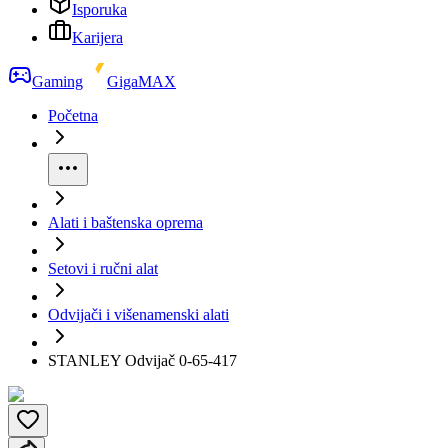
Isporuka
Karijera
Gaming
GigaMAX
Početna
Alati i baštenska oprema
Setovi i ručni alat
Odvijači i višenamenski alati
STANLEY Odvijač 0-65-417