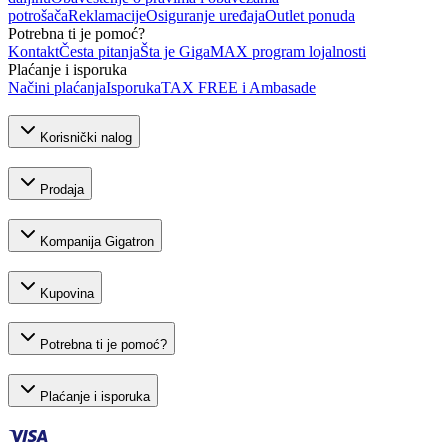
potrošača
Reklamacije
Osiguranje uređaja
Outlet ponuda
Potrebna ti je pomoć?
Kontakt
Česta pitanja
Šta je GigaMAX program lojalnosti
Plaćanje i isporuka
Načini plaćanja
Isporuka
TAX FREE i Ambasade
Korisnički nalog
Prodaja
Kompanija Gigatron
Kupovina
Potrebna ti je pomoć?
Plaćanje i isporuka