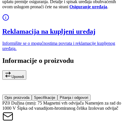
uplatu premije osiguranja. Detalje i spisak uređaja obuhvaćenih
ovom uslugom pronaći ćete na strani
Osiguranje uređaja
.
Reklamacija na kupljeni uređaj
Informišite se o mogućnostima povrata i reklamacije kupljenog
uređaja.
Informacije o proizvodu
Uporedi
Opis proizvoda
Specifikacije
Pitanja i odgovori
PZ0 Dužina (mm): 75 Magnetni vrh odvijača Namenjen za rad do
1000 V Šipka od vanadijom-hromiranog čelika Izolovan odvijač