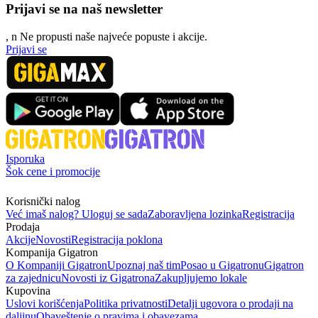
Prijavi se na naš newsletter
, n
N
e propusti naše najveće popuste i akcije.
Prijavi se
Isporuka
Šok cene i promocije
Korisnički nalog
Već imaš nalog? Uloguj se sada
Zaboravljena lozinka
Registracija
Prodaja
Akcije
Novosti
Registracija poklona
Kompanija Gigatron
O Kompaniji Gigatron
Upoznaj naš tim
Posao u Gigatronu
Gigatron
za zajednicu
Novosti iz Gigatrona
Zakupljujemo lokale
Kupovina
Uslovi korišćenja
Politika privatnosti
Detalji ugovora o prodaji na
daljinu
Obaveštenje o pravima i obavezama