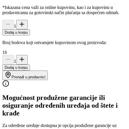
*Iskazana cena važi za online kupovinu, kao i za kupovinu u
prodavnicama za gotovinski način plaćanja sa dospećem odmah.
1
Dodaj u korpu
Broj bodova koji ostvarujete kupovinom ovog proizvoda:
16
1
Dodaj u korpu
Pronađi u prodavnici
Mogućnost produžene garancije ili
osiguranje određenih uređaja od štete i
krađe
Za određene uređaje dostupna je opcija produžene garancije uz