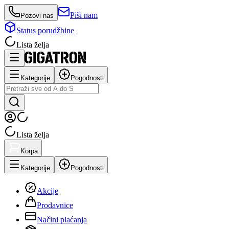
Piši nam
Pozovi nas
Status porudžbine
Lista želja
Kategorije
Pogodnosti
Lista želja
Korpa
Kategorije
Pogodnosti
Akcije
Prodavnice
Načini plaćanja