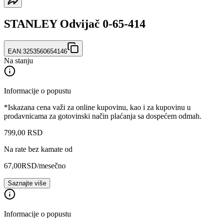
STANLEY Odvijač 0-65-414
EAN:
3253560654146
Na stanju
Informacije o popustu
*Iskazana cena važi za online kupovinu, kao i za kupovinu u
prodavnicama za gotovinski način plaćanja sa dospećem odmah.
799
,
00
RSD
Na rate bez kamate od
67,00
RSD
/mesečno
Saznajte više
Informacije o popustu