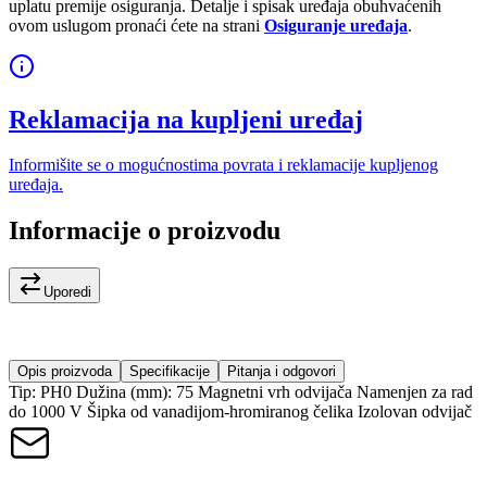
uplatu premije osiguranja. Detalje i spisak uređaja obuhvaćenih
ovom uslugom pronaći ćete na strani
Osiguranje uređaja
.
Reklamacija na kupljeni uređaj
Informišite se o mogućnostima povrata i reklamacije kupljenog
uređaja.
Informacije o proizvodu
Uporedi
Opis proizvoda
Specifikacije
Pitanja i odgovori
Tip: PH0 Dužina (mm): 75 Magnetni vrh odvijača Namenjen za rad
do 1000 V Šipka od vanadijom-hromiranog čelika Izolovan odvijač