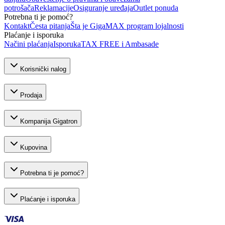
potrošača
Reklamacije
Osiguranje uređaja
Outlet ponuda
Potrebna ti je pomoć?
Kontakt
Česta pitanja
Šta je GigaMAX program lojalnosti
Plaćanje i isporuka
Načini plaćanja
Isporuka
TAX FREE i Ambasade
Korisnički nalog
Prodaja
Kompanija Gigatron
Kupovina
Potrebna ti je pomoć?
Plaćanje i isporuka