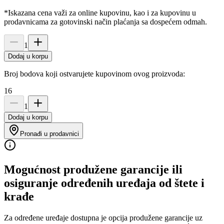
*Iskazana cena važi za online kupovinu, kao i za kupovinu u
prodavnicama za gotovinski način plaćanja sa dospećem odmah.
1
Dodaj u korpu
Broj bodova koji ostvarujete kupovinom ovog proizvoda:
16
1
Dodaj u korpu
Pronađi u prodavnici
Mogućnost produžene garancije ili
osiguranje određenih uređaja od štete i
krađe
Za određene uređaje dostupna je opcija produžene garancije uz