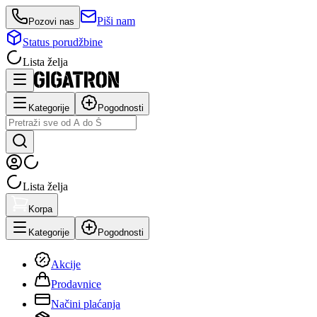
Piši nam
Pozovi nas
Status porudžbine
Lista želja
Kategorije
Pogodnosti
Lista želja
Korpa
Kategorije
Pogodnosti
Akcije
Prodavnice
Načini plaćanja