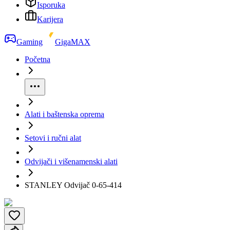
Isporuka
Karijera
Gaming
GigaMAX
Početna
Alati i baštenska oprema
Setovi i ručni alat
Odvijači i višenamenski alati
STANLEY Odvijač 0-65-414