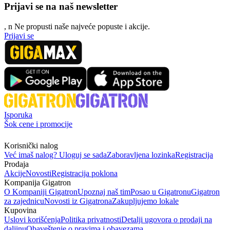
Prijavi se na naš newsletter
, n
N
e propusti naše najveće popuste i akcije.
Prijavi se
Isporuka
Šok cene i promocije
Korisnički nalog
Već imaš nalog? Uloguj se sada
Zaboravljena lozinka
Registracija
Prodaja
Akcije
Novosti
Registracija poklona
Kompanija Gigatron
O Kompaniji Gigatron
Upoznaj naš tim
Posao u Gigatronu
Gigatron
za zajednicu
Novosti iz Gigatrona
Zakupljujemo lokale
Kupovina
Uslovi korišćenja
Politika privatnosti
Detalji ugovora o prodaji na
daljinu
Obaveštenje o pravima i obavezama