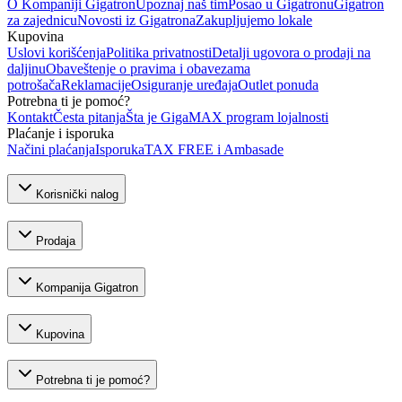
O Kompaniji Gigatron
Upoznaj naš tim
Posao u Gigatronu
Gigatron
za zajednicu
Novosti iz Gigatrona
Zakupljujemo lokale
Kupovina
Uslovi korišćenja
Politika privatnosti
Detalji ugovora o prodaji na
daljinu
Obaveštenje o pravima i obavezama
potrošača
Reklamacije
Osiguranje uređaja
Outlet ponuda
Potrebna ti je pomoć?
Kontakt
Česta pitanja
Šta je GigaMAX program lojalnosti
Plaćanje i isporuka
Načini plaćanja
Isporuka
TAX FREE i Ambasade
Korisnički nalog
Prodaja
Kompanija Gigatron
Kupovina
Potrebna ti je pomoć?