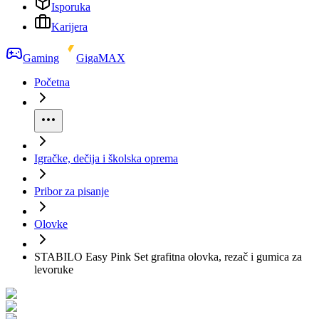
Isporuka
Karijera
Gaming
GigaMAX
Početna
Igračke, dečija i školska oprema
Pribor za pisanje
Olovke
STABILO Easy Pink Set grafitna olovka, rezač i gumica za
levoruke