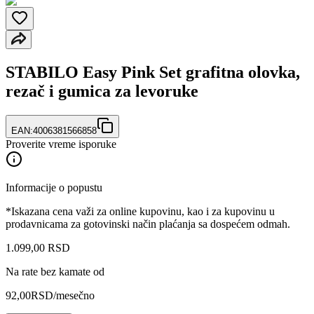
STABILO Easy Pink Set grafitna olovka,
rezač i gumica za levoruke
EAN:
4006381566858
Proverite vreme isporuke
Informacije o popustu
*Iskazana cena važi za online kupovinu, kao i za kupovinu u
prodavnicama za gotovinski način plaćanja sa dospećem odmah.
1.099
,
00
RSD
Na rate bez kamate od
92,00
RSD
/mesečno