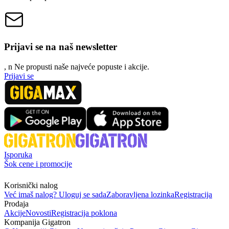
Prijavi se na naš newsletter
, n
N
e propusti naše najveće popuste i akcije.
Prijavi se
Isporuka
Šok cene i promocije
Korisnički nalog
Već imaš nalog? Uloguj se sada
Zaboravljena lozinka
Registracija
Prodaja
Akcije
Novosti
Registracija poklona
Kompanija Gigatron