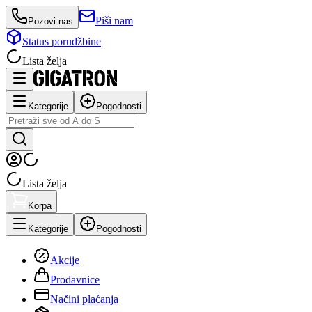
Piši nam
Pozovi nas
Status porudžbine
Lista želja
Kategorije
Pogodnosti
Lista želja
Korpa
Kategorije
Pogodnosti
Akcije
Prodavnice
Načini plaćanja