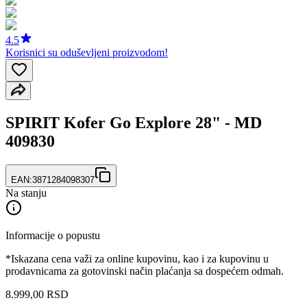
4.5
Korisnici su oduševljeni proizvodom!
SPIRIT Kofer Go Explore 28" - MD
409830
EAN:
3871284098307
Na stanju
Informacije o popustu
*Iskazana cena važi za online kupovinu, kao i za kupovinu u
prodavnicama za gotovinski način plaćanja sa dospećem odmah.
8.999
,
00
RSD