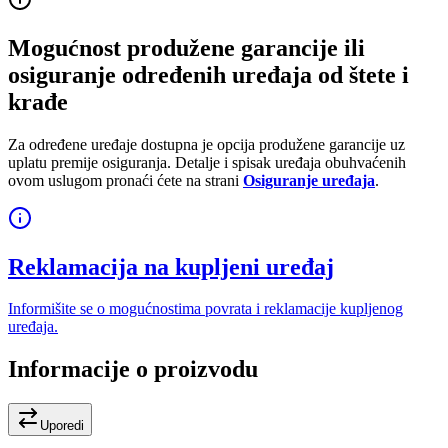
Mogućnost produžene garancije ili
osiguranje određenih uređaja od štete i
krađe
Za određene uređaje dostupna je opcija produžene garancije uz
uplatu premije osiguranja. Detalje i spisak uređaja obuhvaćenih
ovom uslugom pronaći ćete na strani
Osiguranje uređaja
.
Reklamacija na kupljeni uređaj
Informišite se o mogućnostima povrata i reklamacije kupljenog
uređaja.
Informacije o proizvodu
Uporedi