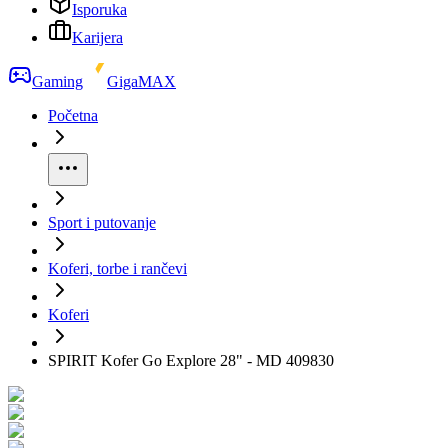
Isporuka
Karijera
Gaming
GigaMAX
Početna
Sport i putovanje
Koferi, torbe i rančevi
Koferi
SPIRIT Kofer Go Explore 28" - MD 409830