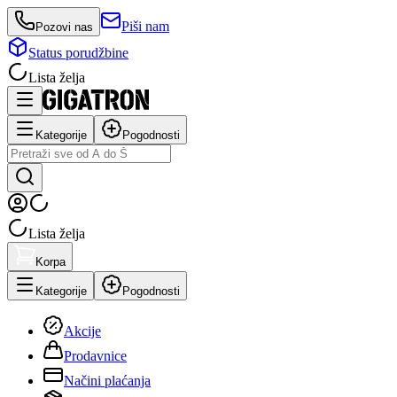
Piši nam
Pozovi nas
Status porudžbine
Lista želja
Kategorije
Pogodnosti
Lista želja
Korpa
Kategorije
Pogodnosti
Akcije
Prodavnice
Načini plaćanja