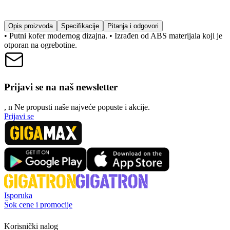
Opis proizvoda
Specifikacije
Pitanja i odgovori
• Putni kofer modernog dizajna. • Izrađen od ABS materijala koji je
otporan na ogrebotine.
Prijavi se na naš newsletter
, n
N
e propusti naše najveće popuste i akcije.
Prijavi se
Isporuka
Šok cene i promocije
Korisnički nalog