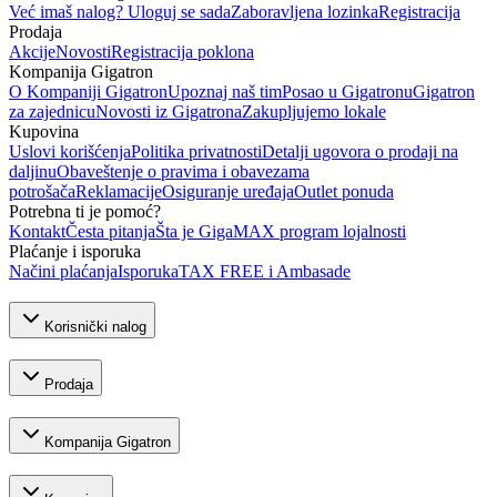
Već imaš nalog? Uloguj se sada
Zaboravljena lozinka
Registracija
Prodaja
Akcije
Novosti
Registracija poklona
Kompanija Gigatron
O Kompaniji Gigatron
Upoznaj naš tim
Posao u Gigatronu
Gigatron
za zajednicu
Novosti iz Gigatrona
Zakupljujemo lokale
Kupovina
Uslovi korišćenja
Politika privatnosti
Detalji ugovora o prodaji na
daljinu
Obaveštenje o pravima i obavezama
potrošača
Reklamacije
Osiguranje uređaja
Outlet ponuda
Potrebna ti je pomoć?
Kontakt
Česta pitanja
Šta je GigaMAX program lojalnosti
Plaćanje i isporuka
Načini plaćanja
Isporuka
TAX FREE i Ambasade
Korisnički nalog
Prodaja
Kompanija Gigatron