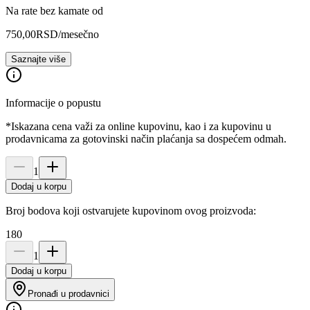
Na rate bez kamate od
750,00
RSD
/mesečno
Saznajte više
Informacije o popustu
*Iskazana cena važi za online kupovinu, kao i za kupovinu u
prodavnicama za gotovinski način plaćanja sa dospećem odmah.
1
Dodaj u korpu
Broj bodova koji ostvarujete kupovinom ovog proizvoda:
180
1
Dodaj u korpu
Pronađi u prodavnici